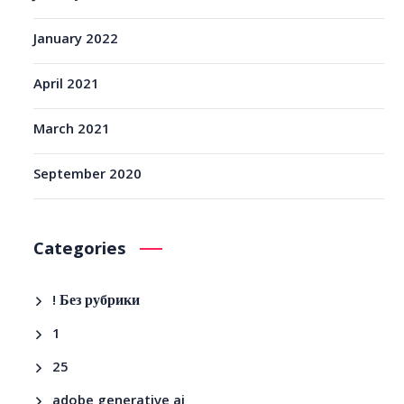
January 2022
April 2021
March 2021
September 2020
Categories
! Без рубрики
1
25
adobe generative ai