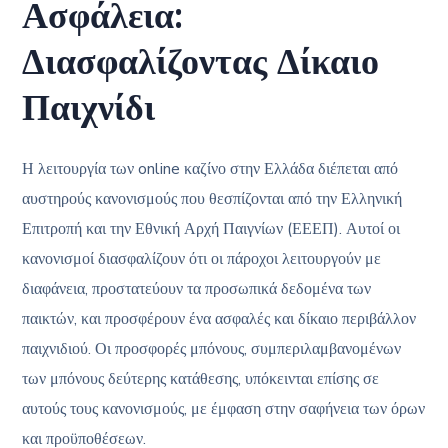
Ασφάλεια:
Διασφαλίζοντας Δίκαιο
Παιχνίδι
Η λειτουργία των online καζίνο στην Ελλάδα διέπεται από
αυστηρούς κανονισμούς που θεσπίζονται από την Ελληνική
Επιτροπή και την Εθνική Αρχή Παιγνίων (ΕΕΕΠ). Αυτοί οι
κανονισμοί διασφαλίζουν ότι οι πάροχοι λειτουργούν με
διαφάνεια, προστατεύουν τα προσωπικά δεδομένα των
παικτών, και προσφέρουν ένα ασφαλές και δίκαιο περιβάλλον
παιχνιδιού. Οι προσφορές μπόνους, συμπεριλαμβανομένων
των μπόνους δεύτερης κατάθεσης, υπόκεινται επίσης σε
αυτούς τους κανονισμούς, με έμφαση στην σαφήνεια των όρων
και προϋποθέσεων.