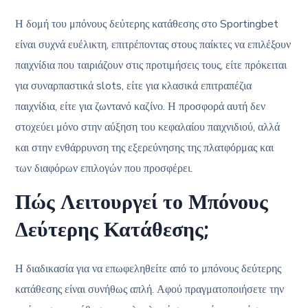
Η δομή του μπόνους δεύτερης κατάθεσης στο Sportingbet
είναι συχνά ευέλικτη, επιτρέποντας στους παίκτες να επιλέξουν
παιχνίδια που ταιριάζουν στις προτιμήσεις τους, είτε πρόκειται
για συναρπαστικά slots, είτε για κλασικά επιτραπέζια
παιχνίδια, είτε για ζωντανό καζίνο. Η προσφορά αυτή δεν
στοχεύει μόνο στην αύξηση του κεφαλαίου παιχνιδιού, αλλά
και στην ενθάρρυνση της εξερεύνησης της πλατφόρμας και
των διαφόρων επιλογών που προσφέρει.
Πώς Λειτουργεί το Μπόνους
Δεύτερης Κατάθεσης;
Η διαδικασία για να επωφεληθείτε από το μπόνους δεύτερης
κατάθεσης είναι συνήθως απλή. Αφού πραγματοποιήσετε την