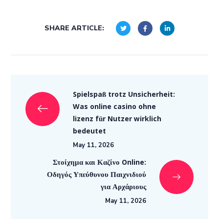
SHARE ARTICLE:
Spielspaß trotz Unsicherheit:
Was online casino ohne
lizenz für Nutzer wirklich
bedeutet
May 11, 2026
Στοίχημα και Καζίνο Online:
Οδηγός Υπεύθυνου Παιχνιδιού
για Αρχάριους
May 11, 2026