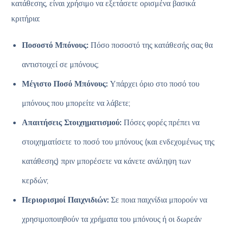
κατάθεσης, είναι χρήσιμο να εξετάσετε ορισμένα βασικά
κριτήρια:
Ποσοστό Μπόνους:
Πόσο ποσοστό της κατάθεσής σας θα
αντιστοιχεί σε μπόνους;
Μέγιστο Ποσό Μπόνους:
Υπάρχει όριο στο ποσό του
μπόνους που μπορείτε να λάβετε;
Απαιτήσεις Στοιχηματισμού:
Πόσες φορές πρέπει να
στοιχηματίσετε το ποσό του μπόνους (και ενδεχομένως της
κατάθεσης) πριν μπορέσετε να κάνετε ανάληψη των
κερδών;
Περιορισμοί Παιχνιδιών:
Σε ποια παιχνίδια μπορούν να
χρησιμοποιηθούν τα χρήματα του μπόνους ή οι δωρεάν