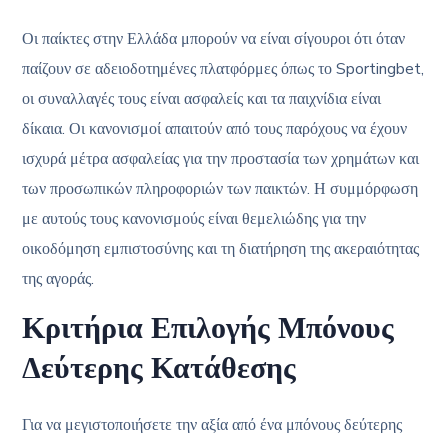
Οι παίκτες στην Ελλάδα μπορούν να είναι σίγουροι ότι όταν
παίζουν σε αδειοδοτημένες πλατφόρμες όπως το Sportingbet,
οι συναλλαγές τους είναι ασφαλείς και τα παιχνίδια είναι
δίκαια. Οι κανονισμοί απαιτούν από τους παρόχους να έχουν
ισχυρά μέτρα ασφαλείας για την προστασία των χρημάτων και
των προσωπικών πληροφοριών των παικτών. Η συμμόρφωση
με αυτούς τους κανονισμούς είναι θεμελιώδης για την
οικοδόμηση εμπιστοσύνης και τη διατήρηση της ακεραιότητας
της αγοράς.
Κριτήρια Επιλογής Μπόνους
Δεύτερης Κατάθεσης
Για να μεγιστοποιήσετε την αξία από ένα μπόνους δεύτερης