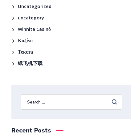
Uncategorized
uncategory
Winnita Casinò
Καζίνο
Текста
纸飞机下载
Recent Posts