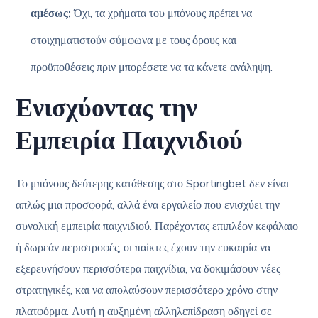
αμέσως;
Όχι, τα χρήματα του μπόνους πρέπει να
στοιχηματιστούν σύμφωνα με τους όρους και
προϋποθέσεις πριν μπορέσετε να τα κάνετε ανάληψη.
Ενισχύοντας την
Εμπειρία Παιχνιδιού
Το μπόνους δεύτερης κατάθεσης στο Sportingbet δεν είναι
απλώς μια προσφορά, αλλά ένα εργαλείο που ενισχύει την
συνολική εμπειρία παιχνιδιού. Παρέχοντας επιπλέον κεφάλαιο
ή δωρεάν περιστροφές, οι παίκτες έχουν την ευκαιρία να
εξερευνήσουν περισσότερα παιχνίδια, να δοκιμάσουν νέες
στρατηγικές, και να απολαύσουν περισσότερο χρόνο στην
πλατφόρμα. Αυτή η αυξημένη αλληλεπίδραση οδηγεί σε