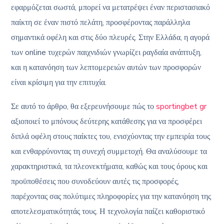
εφαρμόζεται σωστά, μπορεί να μετατρέψει έναν περιστασιακό
παίκτη σε έναν πιστό πελάτη, προσφέροντας παράλληλα
σημαντικά οφέλη και στις δύο πλευρές. Στην Ελλάδα, η αγορά
των online τυχερών παιχνιδιών γνωρίζει ραγδαία ανάπτυξη,
και η κατανόηση των λεπτομερειών αυτών των προσφορών
είναι κρίσιμη για την επιτυχία.
Σε αυτό το άρθρο, θα εξερευνήσουμε πώς το
sportingbet gr
αξιοποιεί το μπόνους δεύτερης κατάθεσης για να προσφέρει
διπλά οφέλη στους παίκτες του, ενισχύοντας την εμπειρία τους
και ενθαρρύνοντας τη συνεχή συμμετοχή. Θα αναλύσουμε τα
χαρακτηριστικά, τα πλεονεκτήματα, καθώς και τους όρους και
προϋποθέσεις που συνοδεύουν αυτές τις προσφορές,
παρέχοντας σας πολύτιμες πληροφορίες για την κατανόηση της
αποτελεσματικότητάς τους. Η τεχνολογία παίζει καθοριστικό