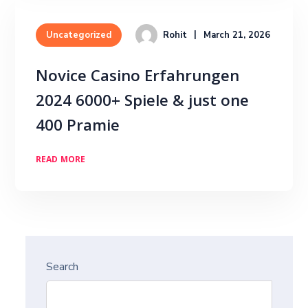
Rohit
March 21, 2026
Uncategorized
Novice Casino Erfahrungen
2024 6000+ Spiele & just one
400 Pramie
READ MORE
Search