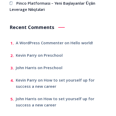
Pinco Platforması – Yeni Başlayanlar Üçün
Leverage Nöqtələri
Recent Comments
A WordPress Commenter
on
Hello world!
Kevin Parry
on
Preschool
John Harris
on
Preschool
Kevin Parry
on
How to set yourself up for
success a new career
John Harris
on
How to set yourself up for
success a new career