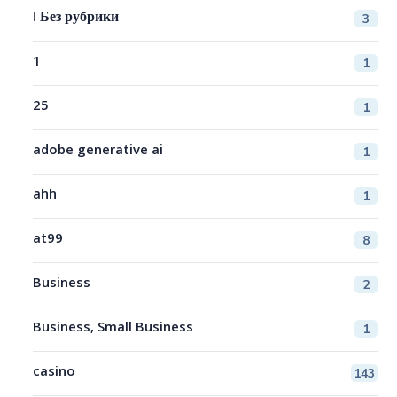
! Без рубрики
3
1
1
25
1
adobe generative ai
1
ahh
1
at99
8
Business
2
Business, Small Business
1
casino
143