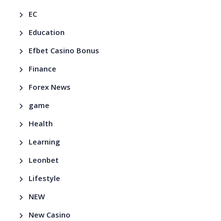
EC
Education
Efbet Casino Bonus
Finance
Forex News
game
Health
Learning
Leonbet
Lifestyle
NEW
New Casino