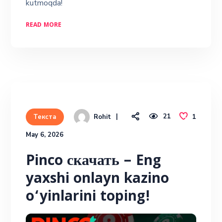
kutmoqda!
READ MORE
21
Rohit
1
Текста
May 6, 2026
Pinco скачать – Eng
yaxshi onlayn kazino
o‘yinlarini toping!