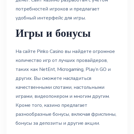
денег. Сайт казино разработан с учетом
потребностей игроков и предлагает
удобный интерфейс для игры.
Игры и бонусы
На сайте Pinko Casino вы найдете огромное
количество игр от лучших провайдеров,
таких как NetEnt, Microgaming, Play’n GO и
других. Вы сможете насладиться
качественными слотами, настольными
играми, видеопокером и многим другим.
Кроме того, казино предлагает
разнообразные бонусы, включая фриспины,
бонусы за депозиты и другие акции.