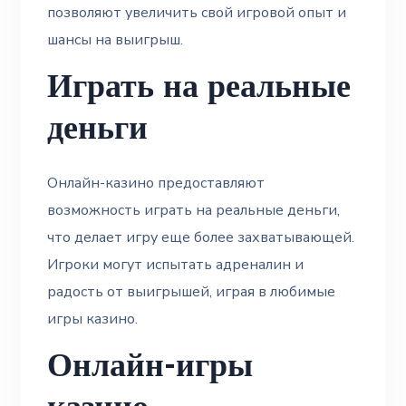
позволяют увеличить свой игровой опыт и
шансы на выигрыш.
Играть на реальные
деньги
Онлайн-казино предоставляют
возможность играть на реальные деньги,
что делает игру еще более захватывающей.
Игроки могут испытать адреналин и
радость от выигрышей, играя в любимые
игры казино.
Онлайн-игры