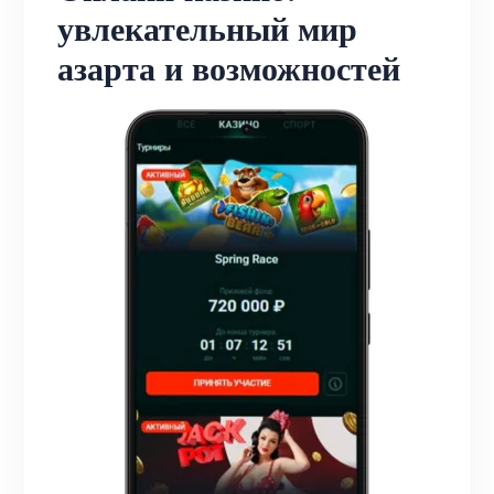
увлекательный мир
азарта и возможностей