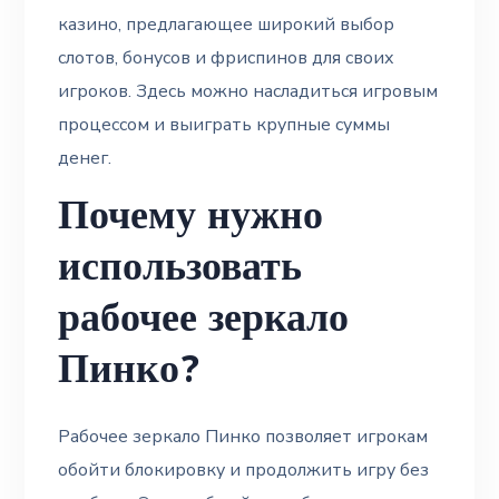
казино, предлагающее широкий выбор
слотов, бонусов и фриспинов для своих
игроков. Здесь можно насладиться игровым
процессом и выиграть крупные суммы
денег.
Почему нужно
использовать
рабочее зеркало
Пинко?
Рабочее зеркало Пинко позволяет игрокам
обойти блокировку и продолжить игру без