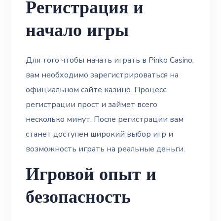
Регистрация и
начало игры
Для того чтобы начать играть в Pinko Casino,
вам необходимо зарегистрироваться на
официальном сайте казино. Процесс
регистрации прост и займет всего
несколько минут. После регистрации вам
станет доступен широкий выбор игр и
возможность играть на реальные деньги.
Игровой опыт и
безопасность