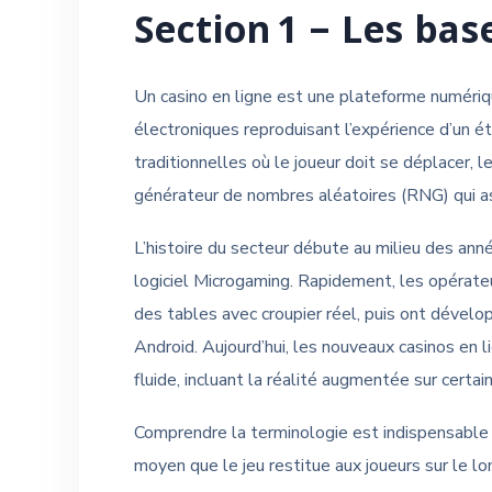
Section 1 – Les bas
Un casino en ligne est une plateforme numériqu
électroniques reproduisant l’expérience d’un 
traditionnelles où le joueur doit se déplacer, le
générateur de nombres aléatoires (RNG) qui ass
L’histoire du secteur débute au milieu des ann
logiciel Microgaming. Rapidement, les opérate
des tables avec croupier réel, puis ont dével
Android. Aujourd’hui, les nouveaux casinos en 
fluide, incluant la réalité augmentée sur certai
Comprendre la terminologie est indispensable 
moyen que le jeu restitue aux joueurs sur le lo