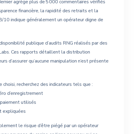
dernier agrège plus de 5 000 commentaires vérifiés
arence financière, la rapidité des retraits et la
à 8/10 indique généralement un opérateur digne de
disponibilité publique d’audits RNG réalisés par des
s. Ces rapports détaillent la distribution
eurs d’assurer qu’aucune manipulation n’est présente
 choisi, recherchez des indicateurs tels que :
méro d’enregistrement
 paiement utilisés
nt expliquées
ablement le risque d’être piégé par un opérateur