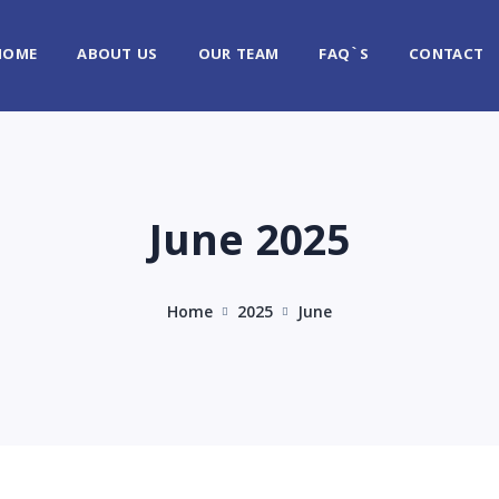
HOME
ABOUT US
OUR TEAM
FAQ`S
CONTACT
June 2025
Home
2025
June