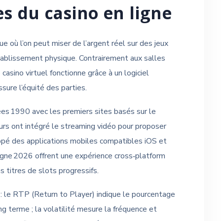
es du casino en ligne
e où l’on peut miser de l’argent réel sur des jeux
établissement physique. Contrairement aux salles
 casino virtuel fonctionne grâce à un logiciel
ure l’équité des parties.
ées 1990 avec les premiers sites basés sur le
urs ont intégré le streaming vidéo pour proposer
oppé des applications mobiles compatibles iOS et
ligne 2026 offrent une expérience cross‑platform
ns titres de slots progressifs.
: le RTP (Return to Player) indique le pourcentage
ng terme ; la volatilité mesure la fréquence et