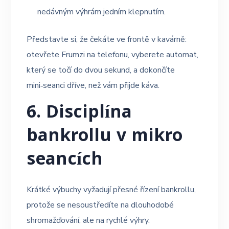
nedávným výhrám jedním klepnutím.
Představte si, že čekáte ve frontě v kavárně:
otevřete Frumzi na telefonu, vyberete automat,
který se točí do dvou sekund, a dokončíte
mini‑seanci dříve, než vám přijde káva.
6. Disciplína
bankrollu v mikro
seancích
Krátké výbuchy vyžadují přesné řízení bankrollu,
protože se nesoustředíte na dlouhodobé
shromažďování, ale na rychlé výhry.