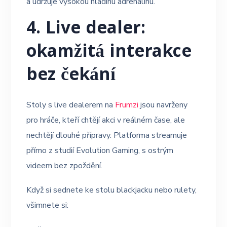
a udržuje vysokou hladinu adrenalinu.
4. Live dealer:
okamžitá interakce
bez čekání
Stoly s live dealerem na
Frumzi
jsou navrženy
pro hráče, kteří chtějí akci v reálném čase, ale
nechtějí dlouhé přípravy. Platforma streamuje
přímo z studií Evolution Gaming, s ostrým
videem bez zpoždění.
Když si sednete ke stolu blackjacku nebo rulety,
všimnete si: