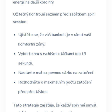
energii na další kolo hry.
Užitečný kontrolní seznam před začátkem spin
session:
Ujistěte se, že váš bankroll je v rámci vaší
komfortní zóny.
Vyberte hru s rychlými otáčkami (do tří
sekund).
Nastavte malou, pevnou sázku na zatočení.
Rozhodněte o maximálním počtu zatočení
před přestávkou.
Tato strategie zajišťuje, že každý spin má smysl