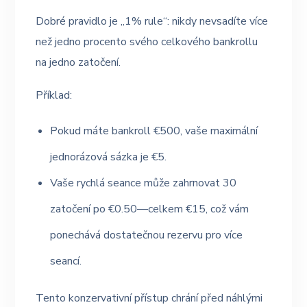
Dobré pravidlo je „1% rule“: nikdy nevsadíte více
než jedno procento svého celkového bankrollu
na jedno zatočení.
Příklad:
Pokud máte bankroll €500, vaše maximální
jednorázová sázka je €5.
Vaše rychlá seance může zahrnovat 30
zatočení po €0.50—celkem €15, což vám
ponechává dostatečnou rezervu pro více
seancí.
Tento konzervativní přístup chrání před náhlými