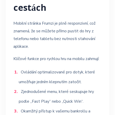
cestách
Mobilní stránka Frumzi je plně responzivní, což
znamená, že se můžete přímo pustit do hry z
telefonu nebo tabletu bez nutnosti stahování
aplikace.
Klíčové funkce pro rychlou hru na mobilu zahrnují:
Ovládání optimalizované pro dotyk, které
umožňuje jedním klepnutím zatočit.
Zjednodušené menu, které seskupuje hry
podle „Fast Play“ nebo „Quick Win“.
Okamžitý přístup k vašemu bankrollu a