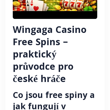
Wingaga Casino
Free Spins –
praktický
průvodce pro
české hráče
Co jsou free spiny a
jak fungují v