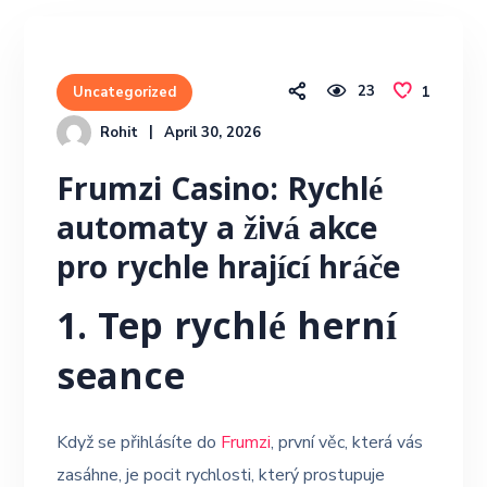
23
1
Uncategorized
Rohit
April 30, 2026
Frumzi Casino: Rychlé
automaty a živá akce
pro rychle hrající hráče
1. Tep rychlé herní
seance
Když se přihlásíte do
Frumzi
, první věc, která vás
zasáhne, je pocit rychlosti, který prostupuje