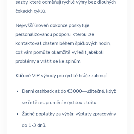
sazby, které odměňují rychlé výhry bez dlouhých
čekacích cyklů.
Nejvyšší úroveň dokonce poskytuje
personalizovanou podporu, kterou lze
kontaktovat chatem během špičkových hodin,
což vám pomůže okamžitě vyřešit jakékoli
problémy a vrátit se ke spinům.
Klíčové VIP výhody pro rychlé hráče zahrnují:
Denní cashback až do €3000—užitečné, když
se řetězec promění v rychlou ztrátu.
Žádné poplatky za výběr; výplaty zpracovány
do 1-3 dnů.