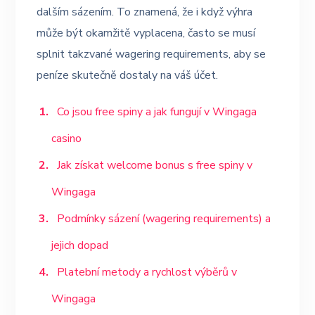
dalším sázením. To znamená, že i když výhra
může být okamžitě vyplacena, často se musí
splnit takzvané wagering requirements, aby se
peníze skutečně dostaly na váš účet.
Co jsou free spiny a jak fungují v Wingaga
casino
Jak získat welcome bonus s free spiny v
Wingaga
Podmínky sázení (wagering requirements) a
jejich dopad
Platební metody a rychlost výběrů v
Wingaga