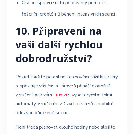
Osobní správce účtu připravený pomoci s
řešením problémů během intenzivních seancí.
10. Připraveni na
vaši další rychlou
dobrodružství?
Pokud toužíte po online kasinovém zážitku, který
respektuje váš čas a zároveň přináší okamžitá
vzrušení, pak vám
Frumzi
s vysokorychlostními
automaty, vzrušením z živých dealerů a mobilní
odezvou přirozeně sedne.
Není třeba plánovat dlouhé hodiny nebo složité