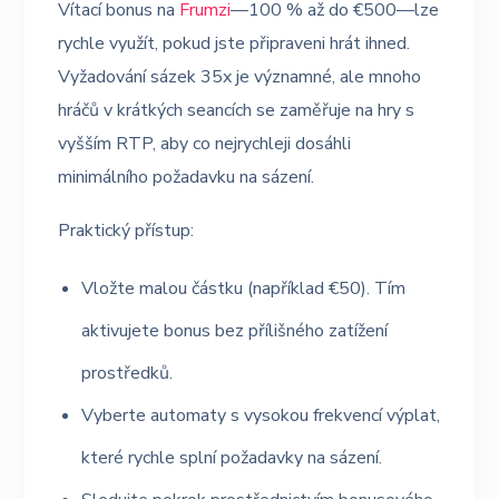
Vítací bonus na
Frumzi
—100 % až do €500—lze
rychle využít, pokud jste připraveni hrát ihned.
Vyžadování sázek 35x je významné, ale mnoho
hráčů v krátkých seancích se zaměřuje na hry s
vyšším RTP, aby co nejrychleji dosáhli
minimálního požadavku na sázení.
Praktický přístup:
Vložte malou částku (například €50). Tím
aktivujete bonus bez přílišného zatížení
prostředků.
Vyberte automaty s vysokou frekvencí výplat,
které rychle splní požadavky na sázení.