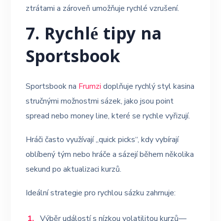
ztrátami a zároveň umožňuje rychlé vzrušení.
7. Rychlé tipy na
Sportsbook
Sportsbook na
Frumzi
doplňuje rychlý styl kasina
stručnými možnostmi sázek, jako jsou point
spread nebo money line, které se rychle vyřizují.
Hráči často využívají „quick picks“, kdy vybírají
oblíbený tým nebo hráče a sázejí během několika
sekund po aktualizaci kurzů.
Ideální strategie pro rychlou sázku zahrnuje:
Výběr událostí s nízkou volatilitou kurzů—