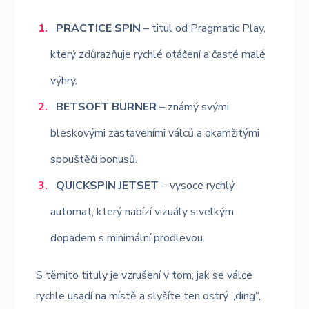
PRACTICE SPIN
– titul od Pragmatic Play,
který zdůrazňuje rychlé otáčení a časté malé
výhry.
BETSOFT BURNER
– známý svými
bleskovými zastaveními válců a okamžitými
spouštěči bonusů.
QUICKSPIN JETSET
– vysoce rychlý
automat, který nabízí vizuály s velkým
dopadem s minimální prodlevou.
S těmito tituly je vzrušení v tom, jak se válce
rychle usadí na místě a slyšíte ten ostrý „ding“,