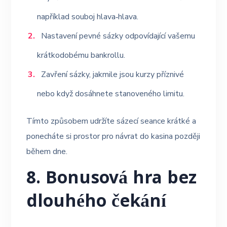
například souboj hlava‑hlava.
Nastavení pevné sázky odpovídající vašemu
krátkodobému bankrollu.
Zavření sázky, jakmile jsou kurzy příznivé
nebo když dosáhnete stanoveného limitu.
Tímto způsobem udržíte sázecí seance krátké a
ponecháte si prostor pro návrat do kasina později
během dne.
8. Bonusová hra bez
dlouhého čekání