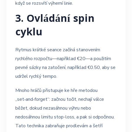
když se rozsvítí výherní linie.
3. Ovládání spin
cyklu
Rytmus krátké seance začíná stanovením
rychlého rozpočtu—například €20—a použitím
pevné sázky na zatočení, například €0.50, aby se
udržel rychlý tempo.
Mnoho hráčů přistupuje ke hře metodou
„set‑and‑forget“: začnou točit, nechají válce
běžet, dokud nezasáhnou výhru nebo
nedosáhnou limitu stop-loss, a pak si odpočinou.
Tato technika zabraňuje prodlevám a šetří