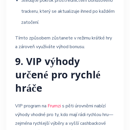
Sledujte pokrok prostřednictvím bonusového
trackeru, který se aktualizuje ihned po každém
zatočení.
Tímto způsobem zůstanete v režimu krátké hry
a zároveň využíváte výhod bonusu.
9. VIP výhody
určené pro rychlé
hráče
VIP program na
Frumzi
s pěti úrovněmi nabízí
výhody vhodné pro ty, kdo mají rádi rychlou hru—
zejména rychlejší výběry a vyšší cashbackové