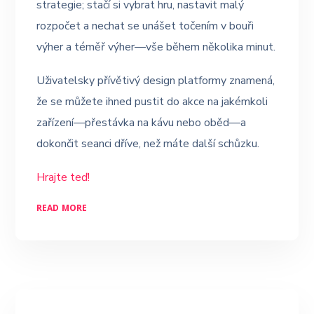
strategie; stačí si vybrat hru, nastavit malý
rozpočet a nechat se unášet točením v bouři
výher a téměř výher—vše během několika minut.
Uživatelsky přívětivý design platformy znamená,
že se můžete ihned pustit do akce na jakémkoli
zařízení—přestávka na kávu nebo oběd—a
dokončit seanci dříve, než máte další schůzku.
Hrajte teď!
READ MORE