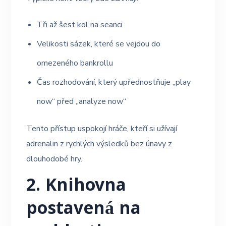
Tři až šest kol na seanci
Velikosti sázek, které se vejdou do
omezeného bankrollu
Čas rozhodování, který upřednostňuje „play
now“ před „analyze now“
Tento přístup uspokojí hráče, kteří si užívají
adrenalin z rychlých výsledků bez únavy z
dlouhodobé hry.
2. Knihovna
postavená na