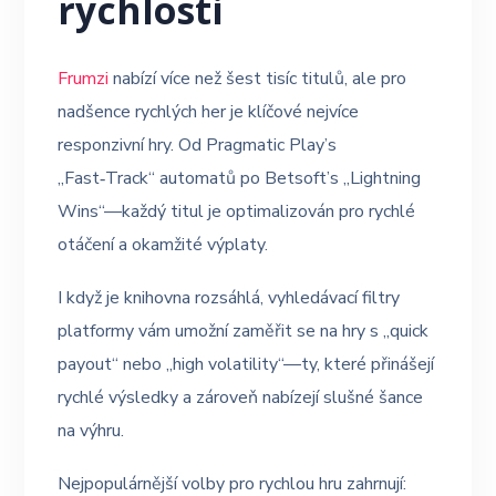
rychlosti
Frumzi
nabízí více než šest tisíc titulů, ale pro
nadšence rychlých her je klíčové nejvíce
responzivní hry. Od Pragmatic Play’s
„Fast‑Track“ automatů po Betsoft’s „Lightning
Wins“—každý titul je optimalizován pro rychlé
otáčení a okamžité výplaty.
I když je knihovna rozsáhlá, vyhledávací filtry
platformy vám umožní zaměřit se na hry s „quick
payout“ nebo „high volatility“—ty, které přinášejí
rychlé výsledky a zároveň nabízejí slušné šance
na výhru.
Nejpopulárnější volby pro rychlou hru zahrnují: