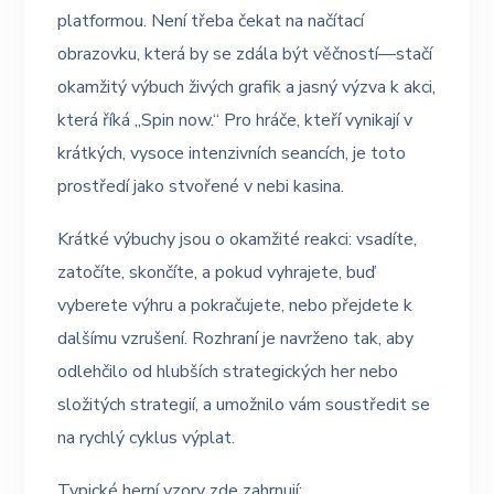
platformou. Není třeba čekat na načítací
obrazovku, která by se zdála být věčností—stačí
okamžitý výbuch živých grafik a jasný výzva k akci,
která říká „Spin now.“ Pro hráče, kteří vynikají v
krátkých, vysoce intenzivních seancích, je toto
prostředí jako stvořené v nebi kasina.
Krátké výbuchy jsou o okamžité reakci: vsadíte,
zatočíte, skončíte, a pokud vyhrajete, buď
vyberete výhru a pokračujete, nebo přejdete k
dalšímu vzrušení. Rozhraní je navrženo tak, aby
odlehčilo od hlubších strategických her nebo
složitých strategií, a umožnilo vám soustředit se
na rychlý cyklus výplat.
Typické herní vzory zde zahrnují: