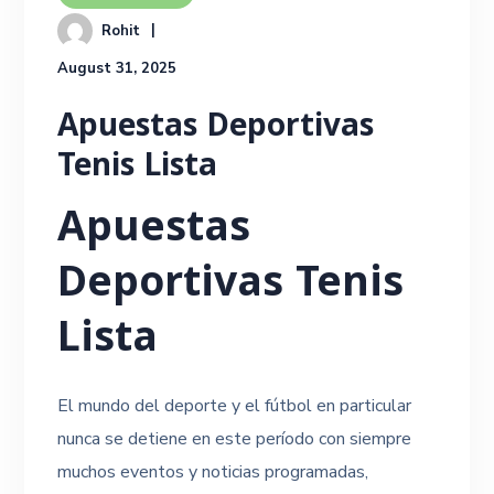
Rohit
August 31, 2025
Apuestas Deportivas
Tenis Lista
Apuestas
Deportivas Tenis
Lista
El mundo del deporte y el fútbol en particular
nunca se detiene en este período con siempre
muchos eventos y noticias programadas,