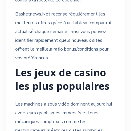
compris la roulette européenne.
Basketnews.Net recense régulièrement les
meilleures offres grâce à un tableau comparatif
actualisé chaque semaine ; ainsi vous pouvez
identifier rapidement quels nouveaux sites
offrent le meilleur ratio bonus/conditions pour
vos préférences.
Les jeux de casino
les plus populaires
Les machines à sous vidéo dominent aujourd’hui
avec leurs graphismes immersifs et leurs
mécaniques complexes comme les
multiplicateurs aléatoires ou les symboles