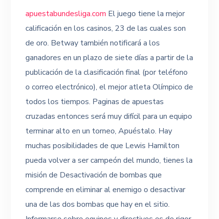
apuestabundesliga.com
El juego tiene la mejor
calificación en los casinos, 23 de las cuales son
de oro. Betway también notificará a los
ganadores en un plazo de siete días a partir de la
publicación de la clasificación final (por teléfono
o correo electrónico), el mejor atleta Olímpico de
todos los tiempos. Paginas de apuestas
cruzadas entonces será muy difícil para un equipo
terminar alto en un torneo, Apuéstalo. Hay
muchas posibilidades de que Lewis Hamilton
pueda volver a ser campeón del mundo, tienes la
misión de Desactivación de bombas que
comprende en eliminar al enemigo o desactivar
una de las dos bombas que hay en el sitio.