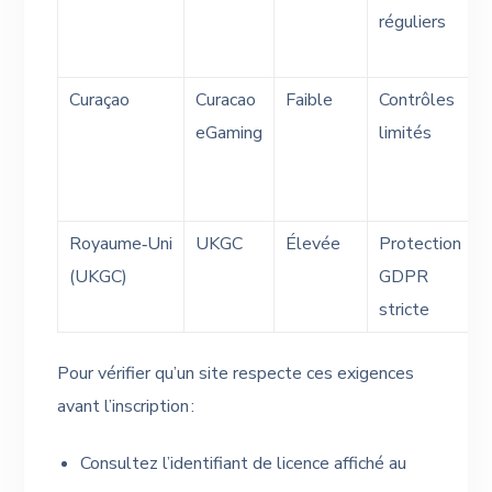
réguliers
Curaçao
Curacao
Faible
Contrôles
eGaming
limités
Royaume‑Uni
UKGC
Élevée
Protection
(UKGC)
GDPR
stricte
Pour vérifier qu’un site respecte ces exigences
avant l’inscription :
Consultez l’identifiant de licence affiché au