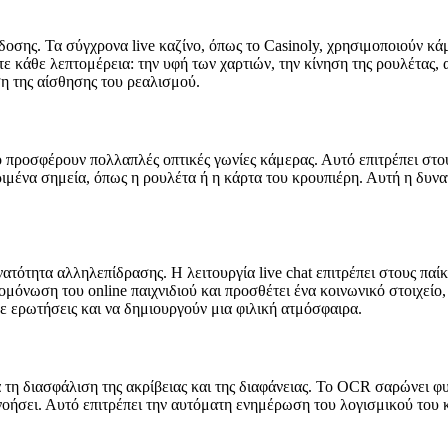
τάδοσης. Τα σύγχρονα live καζίνο, όπως το Casinoly, χρησιμοποιούν κ
ε κάθε λεπτομέρεια: την υφή των χαρτιών, την κίνηση της ρουλέτας, α
ση της αίσθησης του ρεαλισμού.
ο προσφέρουν πολλαπλές οπτικές γωνίες κάμερας. Αυτό επιτρέπει στου
ριμένα σημεία, όπως η ρουλέτα ή η κάρτα του κρουπιέρη. Αυτή η δυνα
νατότητα αλληλεπίδρασης. Η λειτουργία live chat επιτρέπει στους παί
ομόνωση του online παιχνιδιού και προσθέτει ένα κοινωνικό στοιχείο,
ε ερωτήσεις και να δημιουργούν μια φιλική ατμόσφαιρα.
α τη διασφάλιση της ακρίβειας και της διαφάνειας. Το OCR σαρώνει φυ
νοήσει. Αυτό επιτρέπει την αυτόματη ενημέρωση του λογισμικού του 