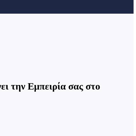
ι την Εμπειρία σας στο