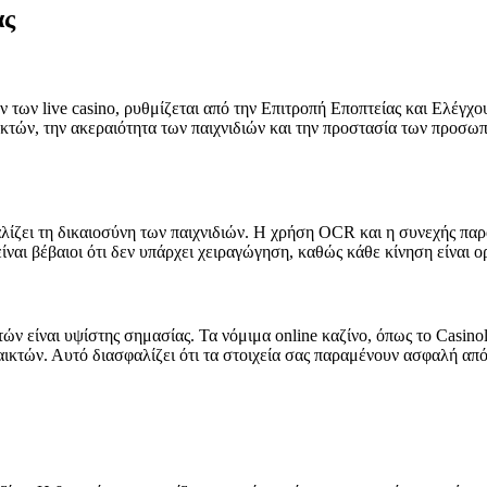
ας
 των live casino, ρυθμίζεται από την Επιτροπή Εποπτείας και Ελέγχο
κτών, την ακεραιότητα των παιχνιδιών και την προστασία των προσω
φαλίζει τη δικαιοσύνη των παιχνιδιών. Η χρήση OCR και η συνεχής παρ
ίναι βέβαιοι ότι δεν υπάρχει χειραγώγηση, καθώς κάθε κίνηση είναι 
 είναι υψίστης σημασίας. Τα νόμιμα online καζίνο, όπως το Casino
παικτών. Αυτό διασφαλίζει ότι τα στοιχεία σας παραμένουν ασφαλή α