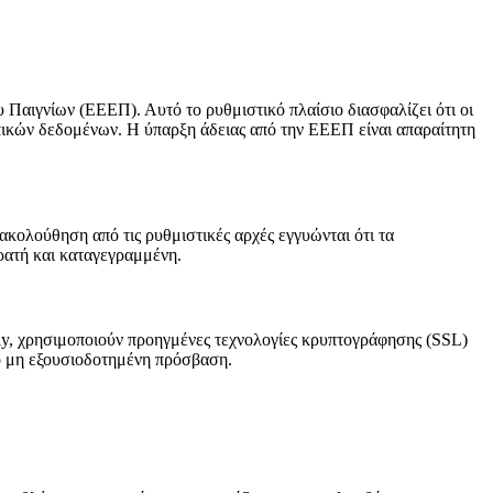
υ Παιγνίων (ΕΕΕΠ). Αυτό το ρυθμιστικό πλαίσιο διασφαλίζει ότι οι
πικών δεδομένων. Η ύπαρξη άδειας από την ΕΕΕΠ είναι απαραίτητη
ακολούθηση από τις ρυθμιστικές αρχές εγγυώνται ότι τα
ορατή και καταγεγραμμένη.
ly, χρησιμοποιούν προηγμένες τεχνολογίες κρυπτογράφησης (SSL)
πό μη εξουσιοδοτημένη πρόσβαση.