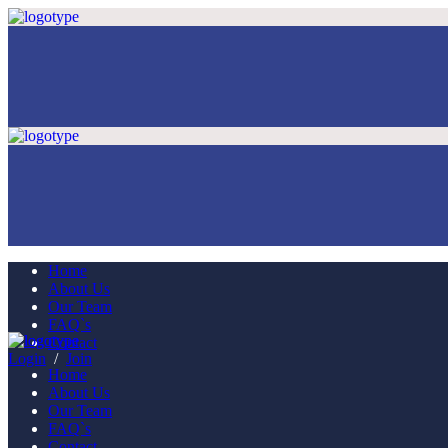
Home
About Us
Our Team
FAQ`s
Contact
Login
/
Join
Home
About Us
Our Team
FAQ`s
Contact