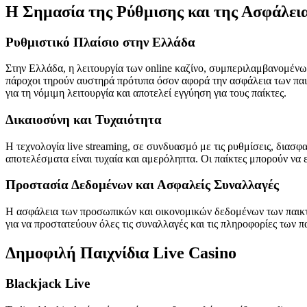
Η Σημασία της Ρύθμισης και της Ασφάλει
Ρυθμιστικό Πλαίσιο στην Ελλάδα
Στην Ελλάδα, η λειτουργία των online καζίνο, συμπεριλαμβανομένων
πάροχοι τηρούν αυστηρά πρότυπα όσον αφορά την ασφάλεια των παι
για τη νόμιμη λειτουργία και αποτελεί εγγύηση για τους παίκτες.
Δικαιοσύνη και Τυχαιότητα
Η τεχνολογία live streaming, σε συνδυασμό με τις ρυθμίσεις, διασ
αποτελέσματα είναι τυχαία και αμερόληπτα. Οι παίκτες μπορούν να ε
Προστασία Δεδομένων και Ασφαλείς Συναλλαγές
Η ασφάλεια των προσωπικών και οικονομικών δεδομένων των παικτών
για να προστατεύουν όλες τις συναλλαγές και τις πληροφορίες των 
Δημοφιλή Παιχνίδια Live Casino
Blackjack Live