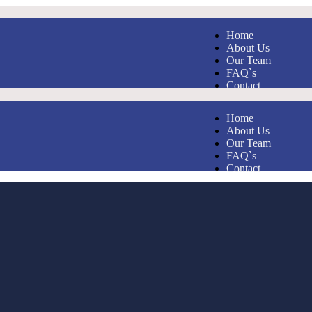
Home
About Us
Our Team
FAQ`s
Contact
Home
About Us
Our Team
FAQ`s
Contact