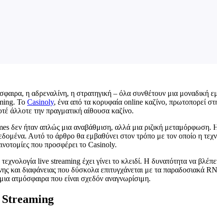
όσφαιρα, η αδρεναλίνη, η στρατηγική – όλα συνθέτουν μια μοναδική ε
aming. Το
Casinoly
, ένα από τα κορυφαία online καζίνο, πρωτοπορεί 
οτέ άλλοτε την πραγματική αίθουσα καζίνο.
games δεν ήταν απλώς μια αναβάθμιση, αλλά μια ριζική μεταμόρφωση.
δεδομένα. Αυτό το άρθρο θα εμβαθύνει στον τρόπο με τον οποίο η τεχν
αινοτομίες που προσφέρει το Casinoly.
τεχνολογία live streaming έχει γίνει το κλειδί. Η δυνατότητα να βλέπ
ύνης και διαφάνειας που δύσκολα επιτυγχάνεται με τα παραδοσιακά 
 μια ατμόσφαιρα που είναι σχεδόν αναγνωρίσιμη.
 Streaming