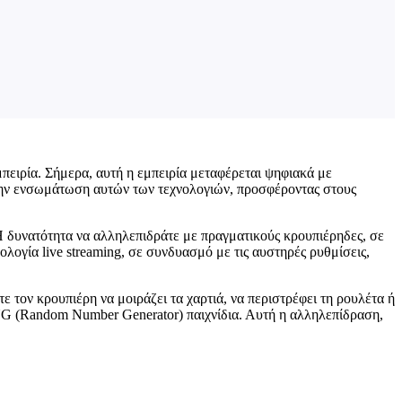
μπειρία. Σήμερα, αυτή η εμπειρία μεταφέρεται ψηφιακά με
στην ενσωμάτωση αυτών των τεχνολογιών, προσφέροντας στους
 Η δυνατότητα να αλληλεπιδράτε με πραγματικούς κρουπιέρηδες, σε
ολογία live streaming, σε συνδυασμό με τις αυστηρές ρυθμίσεις,
ετε τον κρουπιέρη να μοιράζει τα χαρτιά, να περιστρέφει τη ρουλέτα ή
RNG (Random Number Generator) παιχνίδια. Αυτή η αλληλεπίδραση,