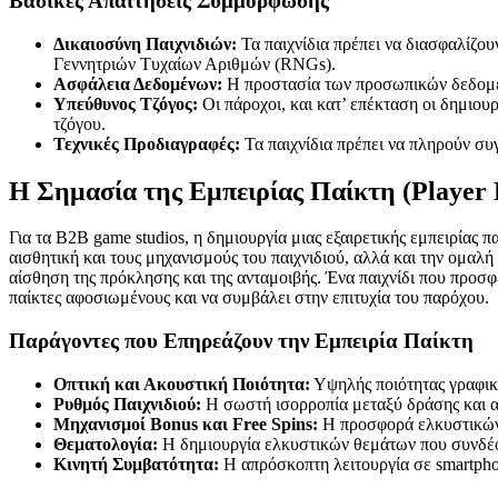
Βασικές Απαιτήσεις Συμμόρφωσης
Δικαιοσύνη Παιχνιδιών:
Τα παιχνίδια πρέπει να διασφαλίζο
Γεννητριών Τυχαίων Αριθμών (RNGs).
Ασφάλεια Δεδομένων:
Η προστασία των προσωπικών δεδομέν
Υπεύθυνος Τζόγος:
Οι πάροχοι, και κατ’ επέκταση οι δημιου
τζόγου.
Τεχνικές Προδιαγραφές:
Τα παιχνίδια πρέπει να πληρούν συ
Η Σημασία της Εμπειρίας Παίκτη (Player 
Για τα B2B game studios, η δημιουργία μιας εξαιρετικής εμπειρίας 
αισθητική και τους μηχανισμούς του παιχνιδιού, αλλά και την ομαλή
αίσθηση της πρόκλησης και της ανταμοιβής. Ένα παιχνίδι που προσφέ
παίκτες αφοσιωμένους και να συμβάλει στην επιτυχία του παρόχου.
Παράγοντες που Επηρεάζουν την Εμπειρία Παίκτη
Οπτική και Ακουστική Ποιότητα:
Υψηλής ποιότητας γραφικά
Ρυθμός Παιχνιδιού:
Η σωστή ισορροπία μεταξύ δράσης και 
Μηχανισμοί Bonus και Free Spins:
Η προσφορά ελκυστικών 
Θεματολογία:
Η δημιουργία ελκυστικών θεμάτων που συνδέον
Κινητή Συμβατότητα:
Η απρόσκοπτη λειτουργία σε smartphon