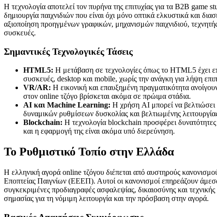
Η τεχνολογία αποτελεί τον πυρήνα της επιτυχίας για τα B2B game stu
δημιουργία παιχνιδιών που είναι όχι μόνο οπτικά ελκυστικά και διασ
αξιοποίηση προηγμένων γραφικών, μηχανισμών παιχνιδιού, τεχνητή
συσκευές.
Σημαντικές Τεχνολογικές Τάσεις
HTML5:
Η μετάβαση σε τεχνολογίες όπως το HTML5 έχει επι
συσκευές, desktop και mobile, χωρίς την ανάγκη για λήψη επι
VR/AR:
Η εικονική και επαυξημένη πραγματικότητα ανοίγουν 
στον online τζόγο βρίσκεται ακόμα σε πρώιμα στάδια.
AI και Machine Learning:
Η χρήση AI μπορεί να βελτιώσει 
δυναμικών ρυθμίσεων δυσκολίας και βελτιωμένης λειτουργίας
Blockchain:
Η τεχνολογία blockchain προσφέρει δυνατότητες 
και η εφαρμογή της είναι ακόμα υπό διερεύνηση.
Το Ρυθμιστικό Τοπίο στην Ελλάδα
Η ελληνική αγορά online τζόγου διέπεται από αυστηρούς κανονισμούς
Εποπτείας Παιγνίων (ΕΕΕΠ). Αυτοί οι κανονισμοί επηρεάζουν άμεσα
συγκεκριμένες προδιαγραφές ασφαλεψίας, δικαιοσύνης και τεχνική
σημασίας για τη νόμιμη λειτουργία και την πρόσβαση στην αγορά.