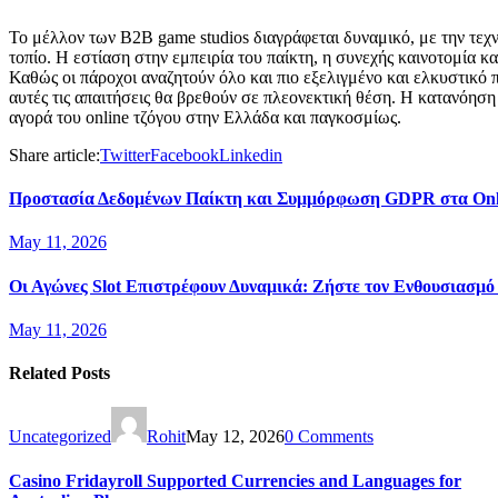
Το μέλλον των B2B game studios διαγράφεται δυναμικό, με την τεχ
τοπίο. Η εστίαση στην εμπειρία του παίκτη, η συνεχής καινοτομία και
Καθώς οι πάροχοι αναζητούν όλο και πιο εξελιγμένο και ελκυστικό
αυτές τις απαιτήσεις θα βρεθούν σε πλεονεκτική θέση. Η κατανόηση
αγορά του online τζόγου στην Ελλάδα και παγκοσμίως.
Share article:
Twitter
Facebook
Linkedin
Προστασία Δεδομένων Παίκτη και Συμμόρφωση GDPR στα Onli
May 11, 2026
Οι Αγώνες Slot Επιστρέφουν Δυναμικά: Ζήστε τον Ενθουσιασμό
May 11, 2026
Related Posts
Uncategorized
Rohit
May 12, 2026
0 Comments
Casino Fridayroll Supported Currencies and Languages for