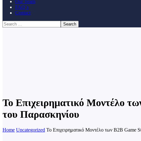
Our Team
FAQ`s
Contact
Το Επιχειρηματικό Μοντέλο τω
του Παρασκηνίου
Home
Uncategorized
Το Επιχειρηματικό Μοντέλο των B2B Game St