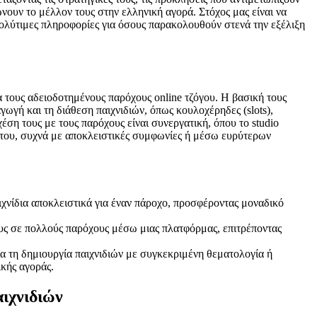
ώνουν το μέλλον τους στην ελληνική αγορά. Στόχος μας είναι να
ολύτιμες πληροφορίες για όσους παρακολουθούν στενά την εξέλιξη
 τους αδειοδοτημένους παρόχους online τζόγου. Η βασική τους
γωγή και τη διάθεση παιχνιδιών, όπως κουλοχέρηδες (slots),
σχέση τους με τους παρόχους είναι συνεργατική, όπου το studio
ες του, συχνά με αποκλειστικές συμφωνίες ή μέσω ευρύτερων
χνίδια αποκλειστικά για έναν πάροχο, προσφέροντας μοναδικό
ους σε πολλούς παρόχους μέσω μιας πλατφόρμας, επιτρέποντας
ια τη δημιουργία παιχνιδιών με συγκεκριμένη θεματολογία ή
ικής αγοράς.
αιχνιδιών