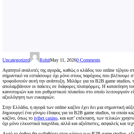
Uncategorized
Rohit
May 11, 2026
0 Comments
Αγαπητοί αναλυτές της αγοράς, καθώς ο κλάδος του online τζόγου σ
σημαντικό να εστιάσουμε όχι μόνο στους παρόχους που βλέπουμε σ
τροφοδοτούν αυτή την ανάπτυξη. Μιλάμε για τα B2B game studios, τ
απολαμβάνουν οι παίκτες σε διάφορες πλατφόρμες. Η κατανόηση του
καινοτομιών και του ρυθμιστικού πλαισίου στο οποίο λειτουργούν ε
αξιολόγηση των ευκαιριών.
Στην Ελλάδα, η αγορά των online καζίνο έχει δει μια σημαντική αύξ
δημιουργεί ένα γόνιμο έδαφος για τα B2B game studios, τα οποία κα
καζίνο, όπως το
ivibet casino
, και κατ’ επέκταση, των τελικών χρηστ
όχι μόνο ελκυστικά παιχνίδια, αλλά και αξιόπιστες, ασφαλείς και τε
Αυτό το άρθρο θα εμβαθύνει στον κόσμο των B2B game studios, εξετ