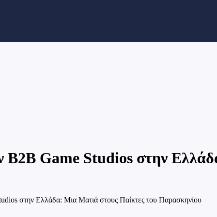
ν B2B Game Studios στην Ελλάδ
udios στην Ελλάδα: Μια Ματιά στους Παίκτες του Παρασκηνίου