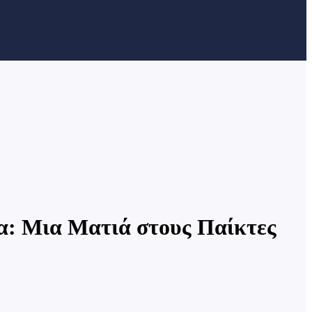
α: Μια Ματιά στους Παίκτες