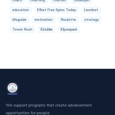
coach
coaching
courses
Dudespin
education
Efbet Free Spins Today
Leonbet
lifeguide
motivation
Roulette
strategy
Tower Rush
Ελλάδα
Εξωτερικό
We support programs that create advancement
opportunities for people.