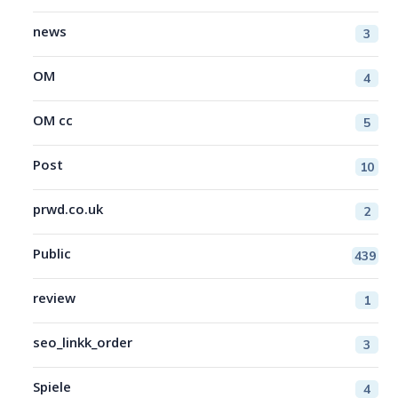
news
3
OM
4
OM cc
5
Post
10
prwd.co.uk
2
Public
439
review
1
seo_linkk_order
3
Spiele
4