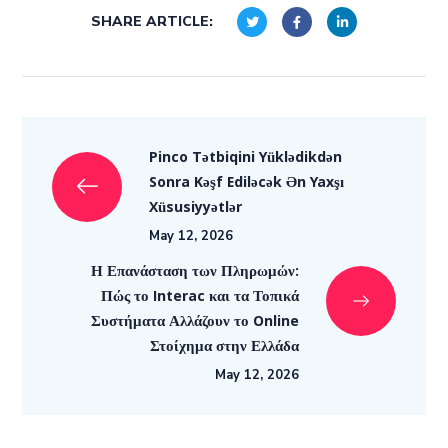
SHARE ARTICLE:
Pinco Tətbiqini Yüklədikdən
Sonra Kəşf Ediləcək Ən Yaxşı
Xüsusiyyətlər
May 12, 2026
Η Επανάσταση των Πληρωμών:
Πώς το Interac και τα Τοπικά
Συστήματα Αλλάζουν το Online
Στοίχημα στην Ελλάδα
May 12, 2026