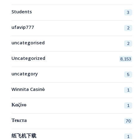
Students
3
ufavip777
2
uncategorised
2
Uncategorized
8,153
uncategory
5
Winnita Casinò
1
Καζίνο
1
Текста
70
纸飞机下载
1