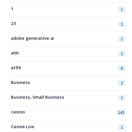
1
1
25
1
adobe generative ai
1
ahh
1
at99
8
Business
2
Business, Small Business
1
casino
143
Casinò Live
1