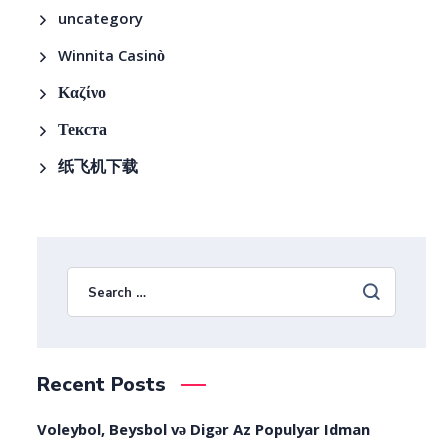
uncategory
Winnita Casinò
Καζίνο
Текста
纸飞机下载
Recent Posts
Voleybol, Beysbol və Digər Az Populyar Idman