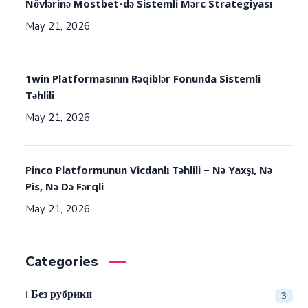
Növlərinə Mostbet-də Sistemli Mərc Strategiyası
May 21, 2026
1win Platformasının Rəqiblər Fonunda Sistemli
Təhlili
May 21, 2026
Pinco Platformunun Vicdanlı Təhlili – Nə Yaxşı, Nə
Pis, Nə Də Fərqli
May 21, 2026
Categories
! Без рубрики
3