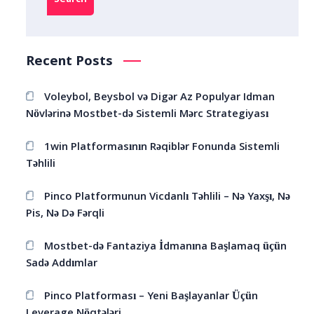
Search
Recent Posts
Voleybol, Beysbol və Digər Az Populyar Idman
Növlərinə Mostbet-də Sistemli Mərc Strategiyası
1win Platformasının Rəqiblər Fonunda Sistemli
Təhlili
Pinco Platformunun Vicdanlı Təhlili – Nə Yaxşı, Nə
Pis, Nə Də Fərqli
Mostbet-də Fantaziya İdmanına Başlamaq üçün
Sadə Addımlar
Pinco Platforması – Yeni Başlayanlar Üçün