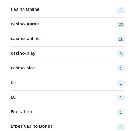
Casinò Online
1
casino-game
22
casino-online
10
casino-play
3
casino-slot
1
CH
1
EC
1
Education
1
Efbet Casino Bonus
1