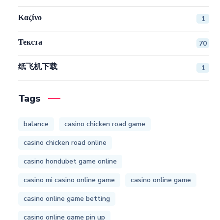
Καζίνο
1
Текста
70
纸飞机下载
1
Tags
balance
casino chicken road game
casino chicken road online
casino hondubet game online
casino mi casino online game
casino online game
casino online game betting
casino online game pin up