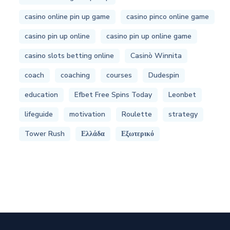
casino online pin up game
casino pinco online game
casino pin up online
casino pin up online game
casino slots betting online
Casinò Winnita
coach
coaching
courses
Dudespin
education
Efbet Free Spins Today
Leonbet
lifeguide
motivation
Roulette
strategy
Tower Rush
Ελλάδα
Εξωτερικό