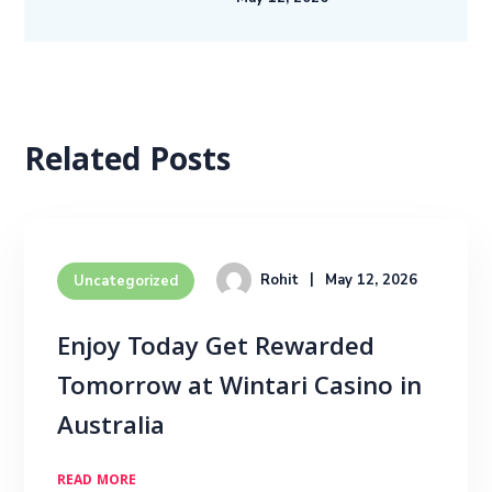
Related Posts
Rohit
May 12, 2026
Uncategorized
Enjoy Today Get Rewarded
Tomorrow at Wintari Casino in
Australia
READ MORE