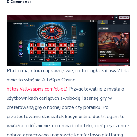
0 Comments
Platforma, która naprawdę wie, co to ciągła zabawa? Dla
mnie to właśnie AllySpin Casino,
https://allysspins.com/pl-pl/
. Przygotowali je z myślą o
użytkownikach ceniących swobodę i szansę gry w
preferowaną grę o nocnej porze czy poranku. Po
przetestowaniu dziesiątek kasyn online dostrzegam tu
wyraźne odróżnienie: ogromną bibliotekę gier połączono z
dobrze opracowaną i naprawdę komfortową platformą.