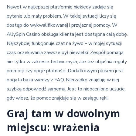
Nawet w najlepszej platformie niekiedy zadaje się
pytanie lub mały problem. W takiej sytuacji liczy się
dostęp do wykwalifikowanej i przyjaznej pomocy. W
AllySpin Casino obsługa klienta jest dostępna całą dobę.
Najszybciej funkcjonuje czat na żywo – w mojej sytuacji
czas oczekiwania zawsze był niewielki. Zespół pomaga
nie tylko w zakresie technicznych, ale też objaśnia reguły
promocji czy opcje płatności. Dodatkowym plusem jest
bogata baza wiedzy z FAQ. Nierzadko znajduję w niej
szybką odpowiedź samemu. Jest to nieocenione uczucie,
gdy wiesz, że pomoc znajduje się w zasięgu ręki.
Graj tam w dowolnym
miejscu: wrażenia