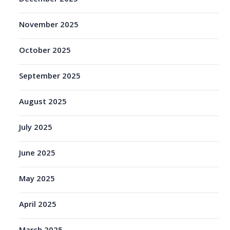
November 2025
October 2025
September 2025
August 2025
July 2025
June 2025
May 2025
April 2025