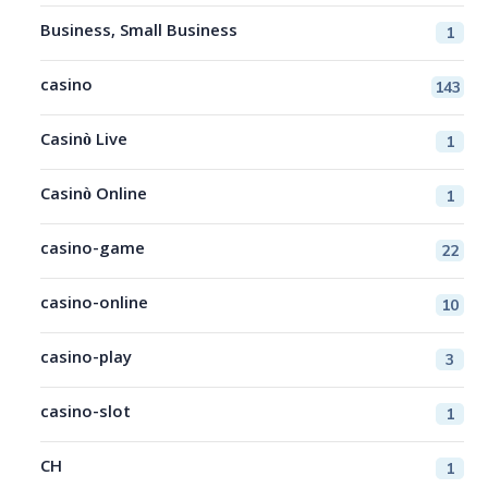
Business, Small Business
1
casino
143
Casinò Live
1
Casinò Online
1
casino-game
22
casino-online
10
casino-play
3
casino-slot
1
CH
1