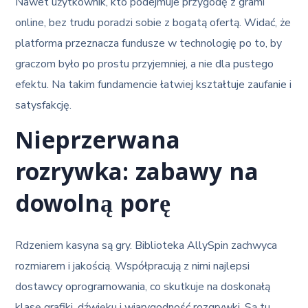
Nawet użytkownik, kto podejmuje przygodę z grami
online, bez trudu poradzi sobie z bogatą ofertą. Widać, że
platforma przeznacza fundusze w technologię po to, by
graczom było po prostu przyjemniej, a nie dla pustego
efektu. Na takim fundamencie łatwiej kształtuje zaufanie i
satysfakcję.
Nieprzerwana
rozrywka: zabawy na
dowolną porę
Rdzeniem kasyna są gry. Biblioteka AllySpin zachwyca
rozmiarem i jakością. Współpracują z nimi najlepsi
dostawcy oprogramowania, co skutkuje na doskonałą
klasę grafiki, dźwięku i wiarygodność rozgrywki. Są tu