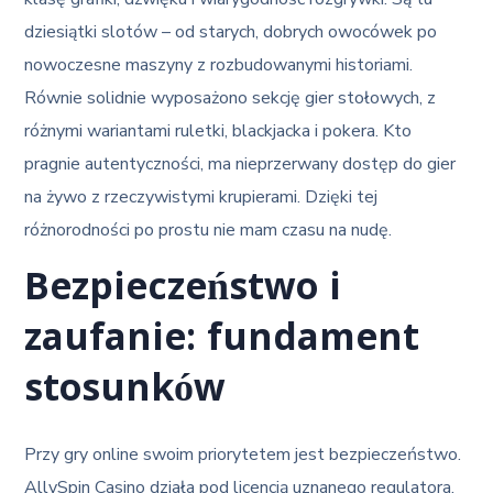
dziesiątki slotów – od starych, dobrych owocówek po
nowoczesne maszyny z rozbudowanymi historiami.
Równie solidnie wyposażono sekcję gier stołowych, z
różnymi wariantami ruletki, blackjacka i pokera. Kto
pragnie autentyczności, ma nieprzerwany dostęp do gier
na żywo z rzeczywistymi krupierami. Dzięki tej
różnorodności po prostu nie mam czasu na nudę.
Bezpieczeństwo i
zaufanie: fundament
stosunków
Przy gry online swoim priorytetem jest bezpieczeństwo.
AllySpin Casino działa pod licencją uznanego regulatora,