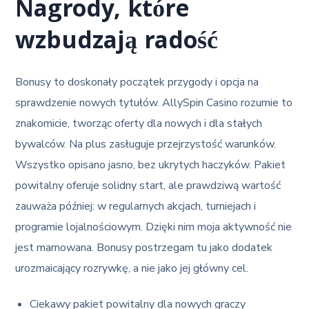
Nagrody, które
wzbudzają radość
Bonusy to doskonały początek przygody i opcja na
sprawdzenie nowych tytułów. AllySpin Casino rozumie to
znakomicie, tworząc oferty dla nowych i dla stałych
bywalców. Na plus zasługuje przejrzystość warunków.
Wszystko opisano jasno, bez ukrytych haczyków. Pakiet
powitalny oferuje solidny start, ale prawdziwą wartość
zauważa później: w regularnych akcjach, turniejach i
programie lojalnościowym. Dzięki nim moja aktywność nie
jest marnowana. Bonusy postrzegam tu jako dodatek
urozmaicający rozrywkę, a nie jako jej główny cel.
Ciekawy pakiet powitalny dla nowych graczy