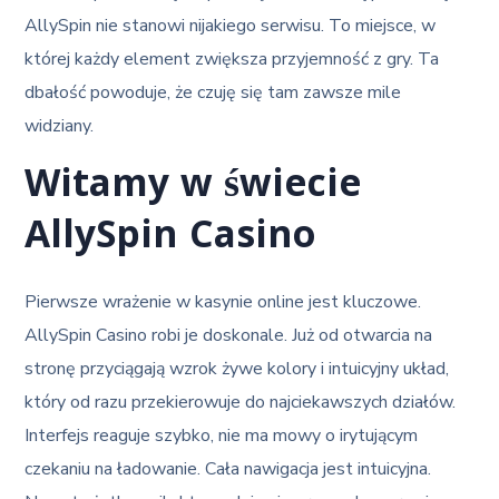
AllySpin nie stanowi nijakiego serwisu. To miejsce, w
której każdy element zwiększa przyjemność z gry. Ta
dbałość powoduje, że czuję się tam zawsze mile
widziany.
Witamy w świecie
AllySpin Casino
Pierwsze wrażenie w kasynie online jest kluczowe.
AllySpin Casino robi je doskonale. Już od otwarcia na
stronę przyciągają wzrok żywe kolory i intuicyjny układ,
który od razu przekierowuje do najciekawszych działów.
Interfejs reaguje szybko, nie ma mowy o irytującym
czekaniu na ładowanie. Cała nawigacja jest intuicyjna.