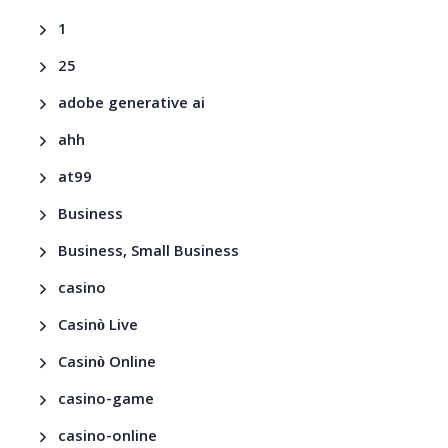
1
25
adobe generative ai
ahh
at99
Business
Business, Small Business
casino
Casinò Live
Casinò Online
casino-game
casino-online