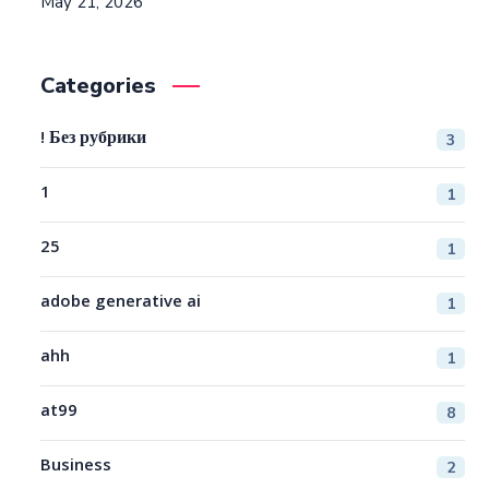
May 21, 2026
Categories
! Без рубрики
3
1
1
25
1
adobe generative ai
1
ahh
1
at99
8
Business
2