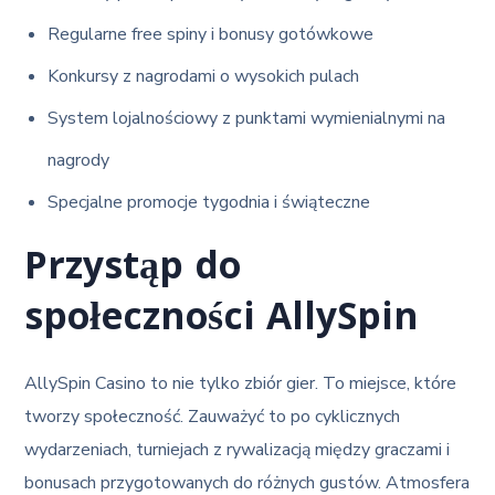
Regularne free spiny i bonusy gotówkowe
Konkursy z nagrodami o wysokich pulach
System lojalnościowy z punktami wymienialnymi na
nagrody
Specjalne promocje tygodnia i świąteczne
Przystąp do
społeczności AllySpin
AllySpin Casino to nie tylko zbiór gier. To miejsce, które
tworzy społeczność. Zauważyć to po cyklicznych
wydarzeniach, turniejach z rywalizacją między graczami i
bonusach przygotowanych do różnych gustów. Atmosfera