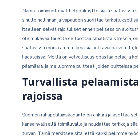
Nämä toiminnot ovat helppokäyttöisiä ja saatavissa su
sinulle hallinnan ja vapauden suorittaa tarkoituksellis
itselleen selvät rajoitukset ennen pelisession aloitus
ole mukavaa tai että se tuottaa rahallista stressiä, 
saatavissa monia ammattimaisia auttavia palveluita, ki
haasteissa. Meillä on velvollisuus opastaa pelaajia ko
päämäärä, ja me luomme puitteet, joiden puitteissa p
Turvallista pelaamis
rajoissa
Suomen rahapelilainsäädäntö on ankara ja asettaa selk
kansainvälisellä toimiluvalla ja noudattaa tarkkoja sä
turvan. Tämä merkitsee sitä, että kaikki pelimme hyöd