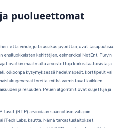
 ja puolueettomat
en, että viihde, joita asiakas pyörittää, ovat tasapuolisia.
n ensiluokkaisten kehittäjien, esimerkiksi NetEnt, Play’n
ajat ovatkin maailmalla arvostettuja korkealaatuisista ja
peli, olkoonpa kysymyksessä hedelmäpelit, korttipelit vai
unnaislukugeneraattoreita, mitkä varmistavat kaikkien
uden ja reiluuden. Pelien algoritmit ovat suljettuja ja
-luvut (RTP) arvioidaan säännöllisin väliajoin
i iTech Labs, kautta. Nämä tarkastuslaitokset