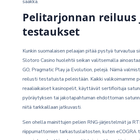
saakka.
Pelitarjonnan reiluus
testaukset
Kunkin suomalaisen pelaajan pitää pystyä turvautua siih
Slotoro Casino huolehtii seikan valitsemalla ainoastaa
GO, Pragmatic Play ja Evolution, pelejä. Nämä valmist
reilusti testatuista peleistään. Kaikki valikoimamme 
reaaliaikaiset kasinopelit, käyttävät sertifioituja sat
pyöräytyksen tai jakotapahtuman ehdottoman satunnaisu
niitä tarkkaillaan jatkuvasti.
Sen ohella mainittujen pelien RNG-järjestelmät ja RTP
riippumattomien tarkastuslaitosten, kuten eCOGRA ta