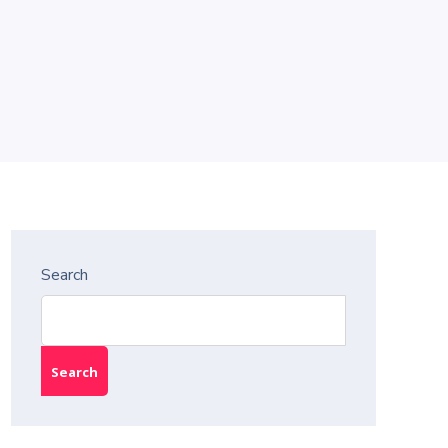
Search
Search