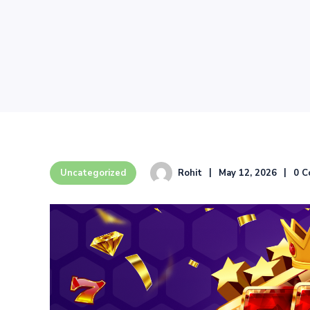
Rohit
May 12, 2026
0 
Uncategorized