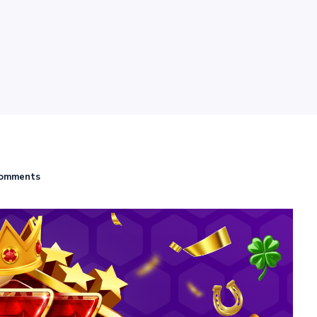
Comments