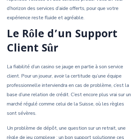
d’horizon des services d’aide offerts, pour que votre
expérience reste fluide et agréable.
Le Rôle d’un Support
Client Sûr
La fiabilité d’un casino se jauge en partie à son service
client. Pour un joueur, avoir la certitude qu’une équipe
professionnelle interviendra en cas de problème, c’est la
base d’une relation de crédit. C’est encore plus vrai sur un
marché régulé comme celui de la Suisse, où les règles
sont sévères.
Un problème de dépôt, une question sur un retrait, une
règle de jeu complexe : un bon support solutionne ces