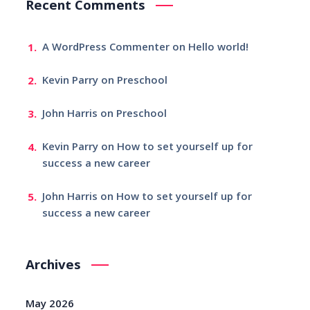
Recent Comments
A WordPress Commenter
on
Hello world!
Kevin Parry
on
Preschool
John Harris
on
Preschool
Kevin Parry
on
How to set yourself up for
success a new career
John Harris
on
How to set yourself up for
success a new career
Archives
May 2026