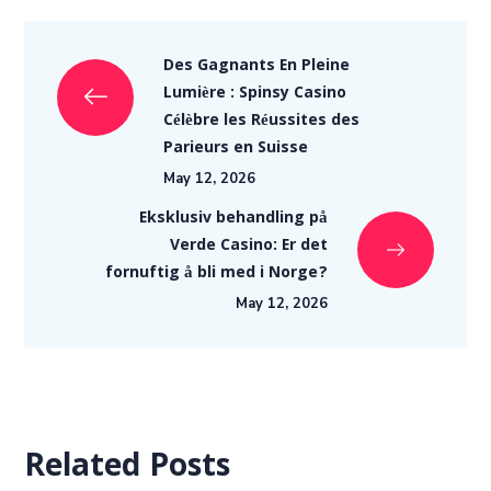
Des Gagnants En Pleine
Lumière : Spinsy Casino
Célèbre les Réussites des
Parieurs en Suisse
May 12, 2026
Eksklusiv behandling på
Verde Casino: Er det
fornuftig å bli med i Norge?
May 12, 2026
Related Posts