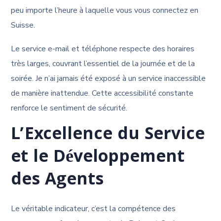
peu importe l’heure à laquelle vous vous connectez en
Suisse.
Le service e-mail et téléphone respecte des horaires
très larges, couvrant l’essentiel de la journée et de la
soirée. Je n’ai jamais été exposé à un service inaccessible
de manière inattendue. Cette accessibilité constante
renforce le sentiment de sécurité.
L’Excellence du Service
et le Développement
des Agents
Le véritable indicateur, c’est la compétence des