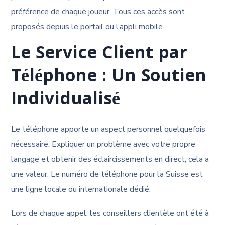
préférence de chaque joueur. Tous ces accès sont
proposés depuis le portail ou l’appli mobile.
Le Service Client par
Téléphone : Un Soutien
Individualisé
Le téléphone apporte un aspect personnel quelquefois
nécessaire. Expliquer un problème avec votre propre
langage et obtenir des éclaircissements en direct, cela a
une valeur. Le numéro de téléphone pour la Suisse est
une ligne locale ou internationale dédié.
Lors de chaque appel, les conseillers clientèle ont été à