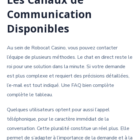
Les Canaux de
Communication
Disponibles
Au sein de Robocat Casino, vous pouvez contacter
l’équipe de plusieurs méthodes. Le chat en direct reste le
roi pour une solution dans la minute. Si votre demande
est plus complexe et requiert des précisions détaillées,
l’e-mail est tout indiqué. Une FAQ bien complète
complète le tableau.
Quelques utilisateurs optent pour aussi l’appel
téléphonique, pour le caractère immédiat de la
conversation. Cette pluralité constitue un réel plus. Elle
permet de s’adapter à l’importance de la demande et à la