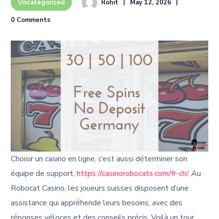
Rohit
May 12, 2026
Uncategorized
0 Comments
Choisir un casino en ligne, c’est aussi déterminer son
équipe de support,
https://casinorobocats.com/fr-ch/
. Au
Robocat Casino, les joueurs suisses disposent d’une
assistance qui appréhende leurs besoins, avec des
réponses véloces et des conseils précis. Voilà un tour