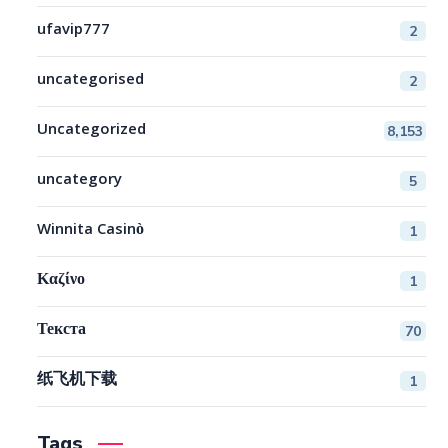
ufavip777
2
uncategorised
2
Uncategorized
8,153
uncategory
5
Winnita Casinò
1
Καζίνο
1
Текста
70
纸飞机下载
1
Tags