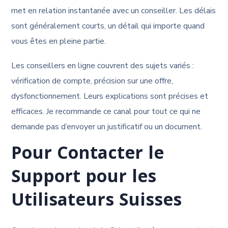
met en relation instantanée avec un conseiller. Les délais
sont généralement courts, un détail qui importe quand
vous êtes en pleine partie.
Les conseillers en ligne couvrent des sujets variés :
vérification de compte, précision sur une offre,
dysfonctionnement. Leurs explications sont précises et
efficaces. Je recommande ce canal pour tout ce qui ne
demande pas d’envoyer un justificatif ou un document.
Pour Contacter le
Support pour les
Utilisateurs Suisses