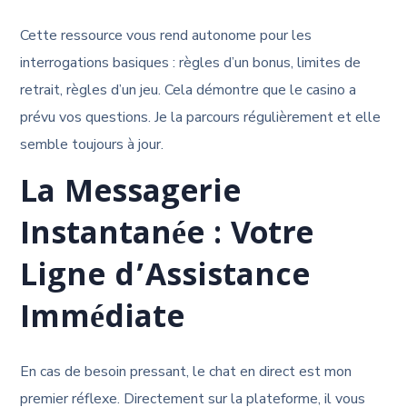
Cette ressource vous rend autonome pour les
interrogations basiques : règles d’un bonus, limites de
retrait, règles d’un jeu. Cela démontre que le casino a
prévu vos questions. Je la parcours régulièrement et elle
semble toujours à jour.
La Messagerie
Instantanée : Votre
Ligne d’Assistance
Immédiate
En cas de besoin pressant, le chat en direct est mon
premier réflexe. Directement sur la plateforme, il vous