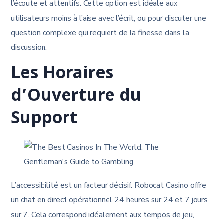
l’écoute et attentifs. Cette option est idéale aux
utilisateurs moins à l’aise avec l’écrit, ou pour discuter une
question complexe qui requiert de la finesse dans la
discussion.
Les Horaires
d’Ouverture du
Support
L’accessibilité est un facteur décisif. Robocat Casino offre
un chat en direct opérationnel 24 heures sur 24 et 7 jours
sur 7. Cela correspond idéalement aux tempos de jeu,