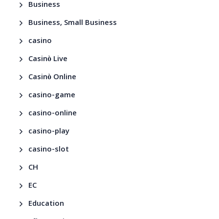
Business
Business, Small Business
casino
Casinò Live
Casinò Online
casino-game
casino-online
casino-play
casino-slot
CH
EC
Education