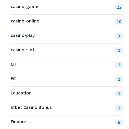
casino-game
22
casino-online
10
casino-play
3
casino-slot
1
CH
1
EC
1
Education
1
Efbet Casino Bonus
1
Finance
5