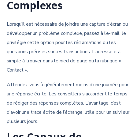
Complexes
Lorsqu’il est nécessaire de joindre une capture d’écran ou
développer un problème complexe, passez à l’e-mail. Je
privilégie cette option pour les réclamations ou les
questions précises sur les transactions. L’adresse est
simple à trouver dans le pied de page ou la rubrique «
Contact ».
Attendez-vous à généralement moins d’une journée pour
une réponse écrite. Les conseillers s’accordent le temps
de rédiger des réponses complètes. L’avantage, c’est
d’avoir une trace écrite de l’échange, utile pour un suivi sur
plusieurs jours.