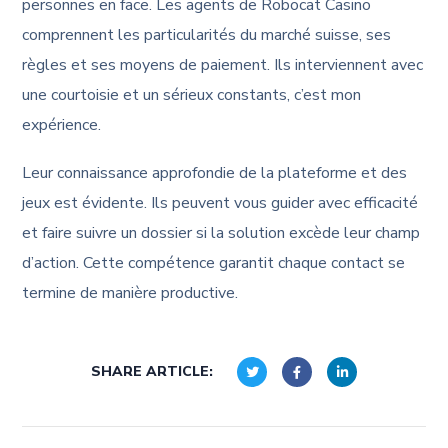
personnes en face. Les agents de Robocat Casino
comprennent les particularités du marché suisse, ses
règles et ses moyens de paiement. Ils interviennent avec
une courtoisie et un sérieux constants, c’est mon
expérience.
Leur connaissance approfondie de la plateforme et des
jeux est évidente. Ils peuvent vous guider avec efficacité
et faire suivre un dossier si la solution excède leur champ
d’action. Cette compétence garantit chaque contact se
termine de manière productive.
SHARE ARTICLE: