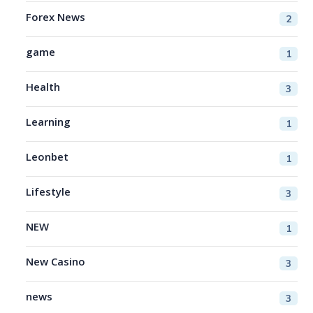
Forex News
2
game
1
Health
3
Learning
1
Leonbet
1
Lifestyle
3
NEW
1
New Casino
3
news
3