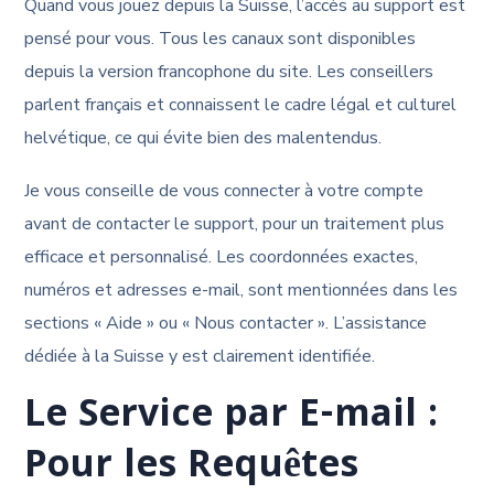
Quand vous jouez depuis la Suisse, l’accès au support est
pensé pour vous. Tous les canaux sont disponibles
depuis la version francophone du site. Les conseillers
parlent français et connaissent le cadre légal et culturel
helvétique, ce qui évite bien des malentendus.
Je vous conseille de vous connecter à votre compte
avant de contacter le support, pour un traitement plus
efficace et personnalisé. Les coordonnées exactes,
numéros et adresses e-mail, sont mentionnées dans les
sections « Aide » ou « Nous contacter ». L’assistance
dédiée à la Suisse y est clairement identifiée.
Le Service par E-mail :
Pour les Requêtes