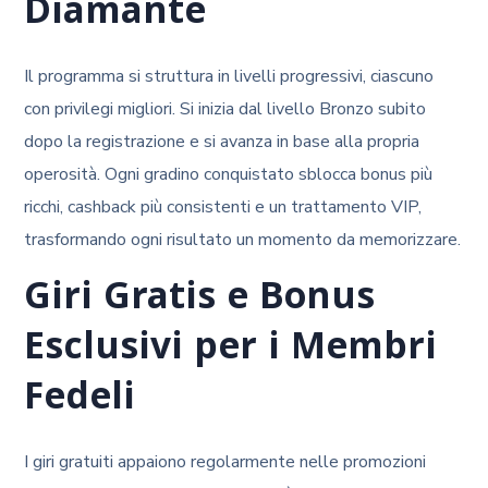
Diamante
Il programma si struttura in livelli progressivi, ciascuno
con privilegi migliori. Si inizia dal livello Bronzo subito
dopo la registrazione e si avanza in base alla propria
operosità. Ogni gradino conquistato sblocca bonus più
ricchi, cashback più consistenti e un trattamento VIP,
trasformando ogni risultato un momento da memorizzare.
Giri Gratis e Bonus
Esclusivi per i Membri
Fedeli
I giri gratuiti appaiono regolarmente nelle promozioni