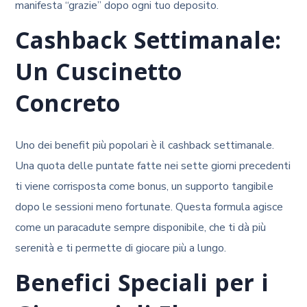
manifesta “grazie” dopo ogni tuo deposito.
Cashback Settimanale:
Un Cuscinetto
Concreto
Uno dei benefit più popolari è il cashback settimanale.
Una quota delle puntate fatte nei sette giorni precedenti
ti viene corrisposta come bonus, un supporto tangibile
dopo le sessioni meno fortunate. Questa formula agisce
come un paracadute sempre disponibile, che ti dà più
serenità e ti permette di giocare più a lungo.
Benefici Speciali per i