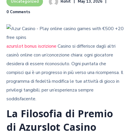
Rohit
May 13, 2026
Uncategorized
0 Comments
azurslot bonus iscrizione
Casino si differisce dagli altri
casinò online con un’concezione chiara: ogni giocatore
desidera di essere riconosciuto. Ogni puntata che
compisci qui è un progresso in più verso una ricompensa. Il
programma di fedeltà modifica le tue attività di gioco in
privilegi tangibili, per un’esperienza sempre
soddisfacente.
La Filosofia di Premio
di Azurslot Casino