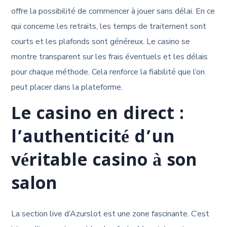
offre la possibilité de commencer à jouer sans délai. En ce
qui concerne les retraits, les temps de traitement sont
courts et les plafonds sont généreux. Le casino se
montre transparent sur les frais éventuels et les délais
pour chaque méthode. Cela renforce la fiabilité que l’on
peut placer dans la plateforme.
Le casino en direct :
l’authenticité d’un
véritable casino à son
salon
La section live d’Azurslot est une zone fascinante. C’est