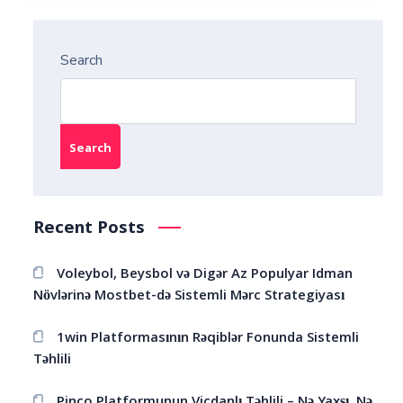
Search
Search
Recent Posts
Voleybol, Beysbol və Digər Az Populyar Idman
Növlərinə Mostbet-də Sistemli Mərc Strategiyası
1win Platformasının Rəqiblər Fonunda Sistemli
Təhlili