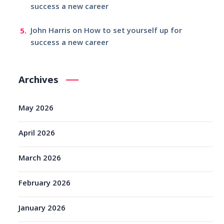
success a new career
John Harris
on
How to set yourself up for
success a new career
Archives
May 2026
April 2026
March 2026
February 2026
January 2026