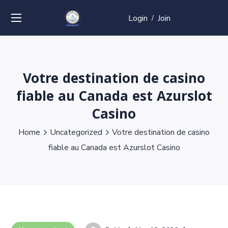
Login
Join
/
Votre destination de casino
fiable au Canada est Azurslot
Casino
Home
Uncategorized
Votre destination de casino
fiable au Canada est Azurslot Casino