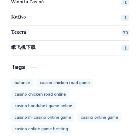
Winnita Casinò
1
Καζίνο
1
Текста
70
纸飞机下载
1
Tags
balance
casino chicken road game
casino chicken road online
casino hondubet game online
casino mi casino online game
casino online game
casino online game betting