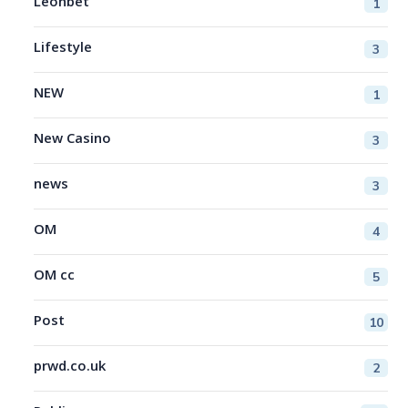
Leonbet
1
Lifestyle
3
NEW
1
New Casino
3
news
3
OM
4
OM cc
5
Post
10
prwd.co.uk
2