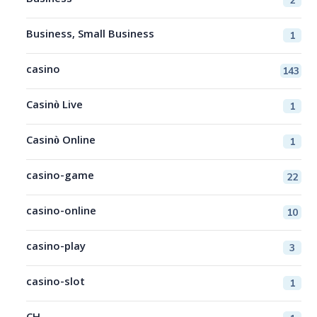
Business
2
Business, Small Business
1
casino
143
Casinò Live
1
Casinò Online
1
casino-game
22
casino-online
10
casino-play
3
casino-slot
1