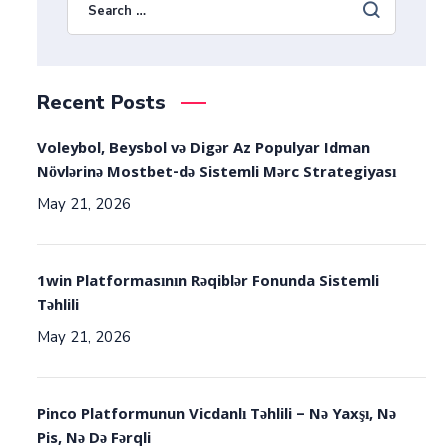
Recent Posts
Voleybol, Beysbol və Digər Az Populyar Idman
Növlərinə Mostbet-də Sistemli Mərc Strategiyası
May 21, 2026
1win Platformasının Rəqiblər Fonunda Sistemli
Təhlili
May 21, 2026
Pinco Platformunun Vicdanlı Təhlili – Nə Yaxşı, Nə
Pis, Nə Də Fərqli