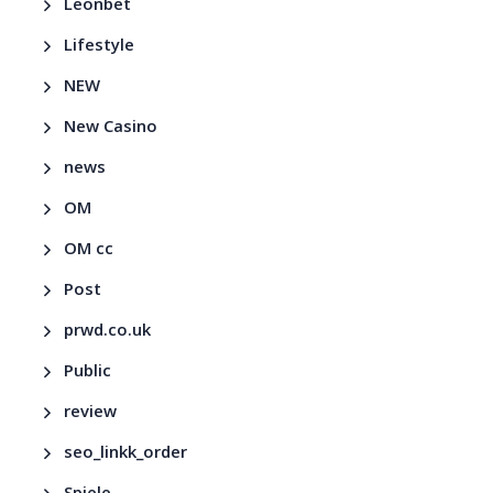
Leonbet
Lifestyle
NEW
New Casino
news
OM
OM cc
Post
prwd.co.uk
Public
review
seo_linkk_order