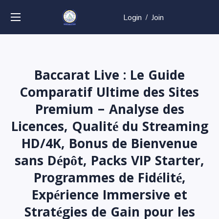
Login
Join
/
Baccarat Live : Le Guide
Comparatif Ultime des Sites
Premium – Analyse des
Licences, Qualité du Streaming
HD/4K, Bonus de Bienvenue
sans Dépôt, Packs VIP Starter,
Programmes de Fidélité,
Expérience Immersive et
Stratégies de Gain pour les