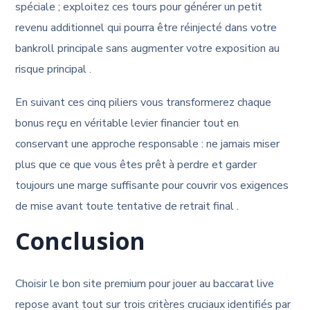
spéciale ; exploitez ces tours pour générer un petit
revenu additionnel qui pourra être réinjecté dans votre
bankroll principale sans augmenter votre exposition au
risque principal .
En suivant ces cinq piliers vous transformerez chaque
bonus reçu en véritable levier financier tout en
conservant une approche responsable : ne jamais miser
plus que ce que vous êtes prêt à perdre et garder
toujours une marge suffisante pour couvrir vos exigences
de mise avant toute tentative de retrait final .
Conclusion
Choisir le bon site premium pour jouer au baccarat live
repose avant tout sur trois critères cruciaux identifiés par