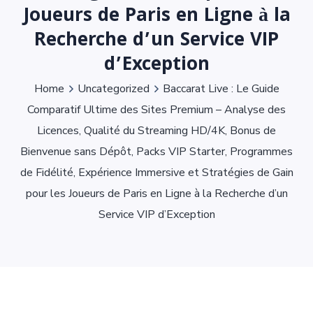
Joueurs de Paris en Ligne à la
Recherche d’un Service VIP
d’Exception
Home
Uncategorized
Baccarat Live : Le Guide
Comparatif Ultime des Sites Premium – Analyse des
Licences, Qualité du Streaming HD/4K, Bonus de
Bienvenue sans Dépôt, Packs VIP Starter, Programmes
de Fidélité, Expérience Immersive et Stratégies de Gain
pour les Joueurs de Paris en Ligne à la Recherche d’un
Service VIP d’Exception