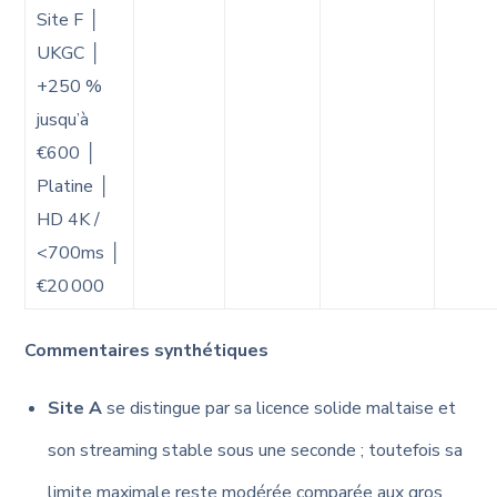
Site F │
UKGC │
+250 %
jusqu’à
€600 │
Platine │
HD 4K /
<700ms │
€20 000
Commentaires synthétiques
Site A
se distingue par sa licence solide maltaise et
son streaming stable sous une seconde ; toutefois sa
limite maximale reste modérée comparée aux gros