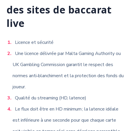
des sites de baccarat
live
Licence et sécurité
Une licence délivrée par Malta Gaming Authority ou
UK Gambling Commission garantit le respect des
normes anti‑blanchiment et la protection des fonds du
joueur.
Qualité du streaming (HD, latence)
Le flux doit être en HD minimum ; la latence idéale
est inférieure à une seconde pour que chaque carte