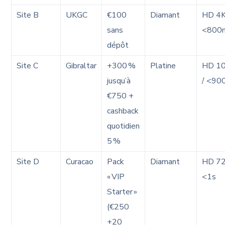
Site B
UKGC
€100
Diamant
HD 4K
sans
<800
dépôt
Site C
Gibraltar
+300 %
Platine
HD 1
jusqu’à
/ <90
€750 +
cashback
quotidien
5 %
Site D
Curacao
Pack
Diamant
HD 72
« VIP
<1s
Starter »
(€250
+20