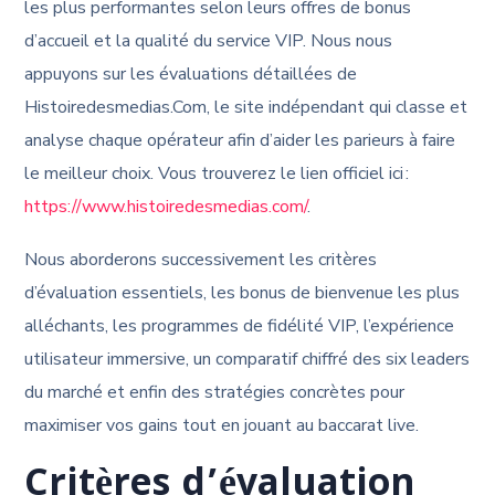
les plus performantes selon leurs offres de bonus
d’accueil et la qualité du service VIP. Nous nous
appuyons sur les évaluations détaillées de
Histoiredesmedias.Com, le site indépendant qui classe et
analyse chaque opérateur afin d’aider les parieurs à faire
le meilleur choix. Vous trouverez le lien officiel ici :
https://www.histoiredesmedias.com/
.
Nous aborderons successivement les critères
d’évaluation essentiels, les bonus de bienvenue les plus
alléchants, les programmes de fidélité VIP, l’expérience
utilisateur immersive, un comparatif chiffré des six leaders
du marché et enfin des stratégies concrètes pour
maximiser vos gains tout en jouant au baccarat live.
Critères d’évaluation