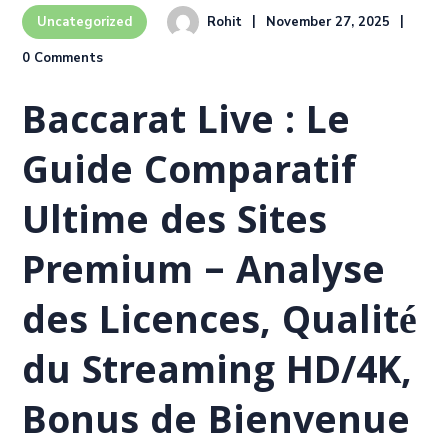
Rohit
November 27, 2025
Uncategorized
0 Comments
Baccarat Live : Le
Guide Comparatif
Ultime des Sites
Premium – Analyse
des Licences, Qualité
du Streaming HD/4K,
Bonus de Bienvenue