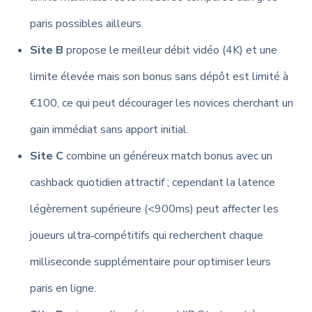
paris possibles ailleurs.
Site B
propose le meilleur débit vidéo (4K) et une
limite élevée mais son bonus sans dépôt est limité à
€100, ce qui peut décourager les novices cherchant un
gain immédiat sans apport initial.
Site C
combine un généreux match bonus avec un
cashback quotidien attractif ; cependant la latence
légèrement supérieure (<900ms) peut affecter les
joueurs ultra‑compétitifs qui recherchent chaque
milliseconde supplémentaire pour optimiser leurs
paris en ligne.