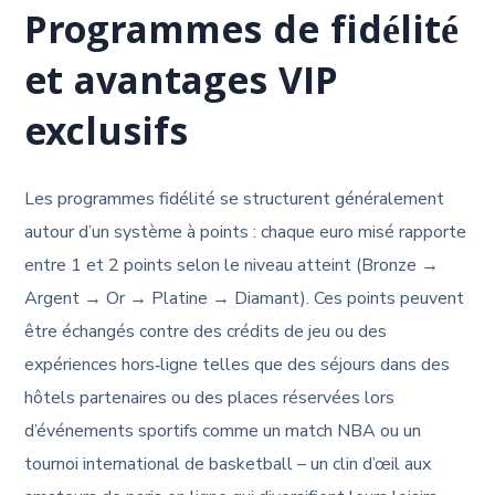
Programmes de fidélité
et avantages VIP
exclusifs
Les programmes fidélité se structurent généralement
autour d’un système à points : chaque euro misé rapporte
entre 1 et 2 points selon le niveau atteint (Bronze →
Argent → Or → Platine → Diamant). Ces points peuvent
être échangés contre des crédits de jeu ou des
expériences hors‑ligne telles que des séjours dans des
hôtels partenaires ou des places réservées lors
d’événements sportifs comme un match NBA ou un
tournoi international de basketball – un clin d’œil aux