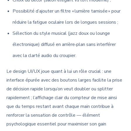
Choix du décor (salon élégant vs loft moderne) ;
Possibilité d’ajouter un filtre « lumière tamisée » pour
réduire la fatigue oculaire lors de longues sessions ;
Sélection du style musical (jazz doux ou lounge
électronique) diffusé en arrière‑plan sans interférer
avec la clarté audio du croupier.
Le design UI/UX joue quant à lui un rôle crucial : une
interface épurée avec des boutons larges facilite la prise
de décision rapide lorsqu’on veut doubler ou splitter
rapidement ; l’affichage clair du compteur de mise ainsi
que du temps restant avant chaque main contribue à
renforcer la sensation de contrôle — élément
psychologique essentiel pour maximiser son gain