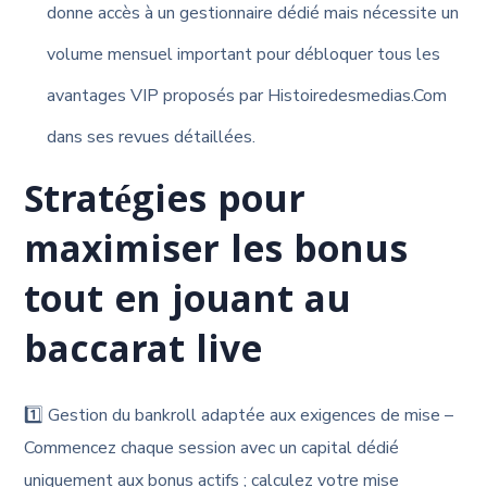
donne accès à un gestionnaire dédié mais nécessite un
volume mensuel important pour débloquer tous les
avantages VIP proposés par Histoiredesmedias.Com
dans ses revues détaillées.
Stratégies pour
maximiser les bonus
tout en jouant au
baccarat live
1️⃣ Gestion du bankroll adaptée aux exigences de mise –
Commencez chaque session avec un capital dédié
uniquement aux bonus actifs ; calculez votre mise