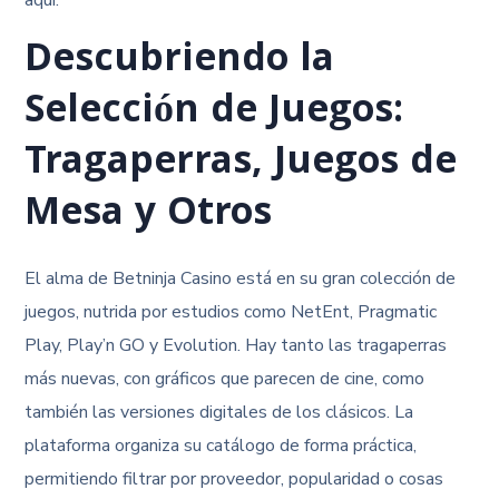
Descubriendo la
Selección de Juegos:
Tragaperras, Juegos de
Mesa y Otros
El alma de Betninja Casino está en su gran colección de
juegos, nutrida por estudios como NetEnt, Pragmatic
Play, Play’n GO y Evolution. Hay tanto las tragaperras
más nuevas, con gráficos que parecen de cine, como
también las versiones digitales de los clásicos. La
plataforma organiza su catálogo de forma práctica,
permitiendo filtrar por proveedor, popularidad o cosas