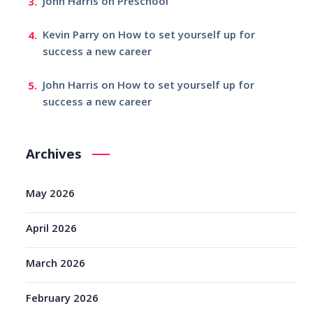
John Harris
on
Preschool
Kevin Parry
on
How to set yourself up for
success a new career
John Harris
on
How to set yourself up for
success a new career
Archives
May 2026
April 2026
March 2026
February 2026