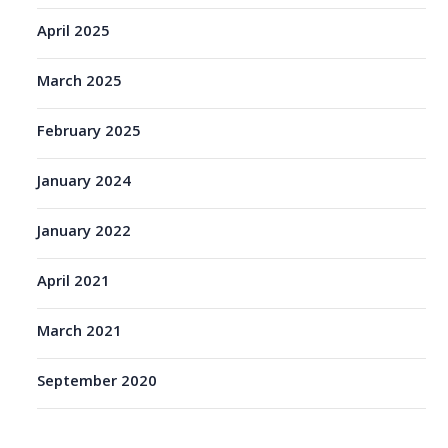
April 2025
March 2025
February 2025
January 2024
January 2022
April 2021
March 2021
September 2020