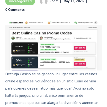
Rohit
May 12, 2026
Uncategorized
0 Comments
Betninja Casino se ha ganado un lugar entre los casinos
online españoles, volviéndose en un sitio lleno de vida
para quienes desean algo más que jugar. Aquí no solo
hallarás juegos, sino un abanico permanente de
promociones que buscan alargar la diversión y aumentar