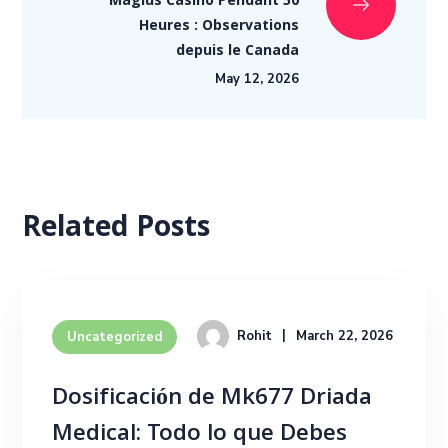
Magius Casino Pendant 50
Heures : Observations
depuis le Canada
May 12, 2026
Related Posts
Rohit
March 22, 2026
Uncategorized
Dosificación de Mk677 Driada
Medical: Todo lo que Debes