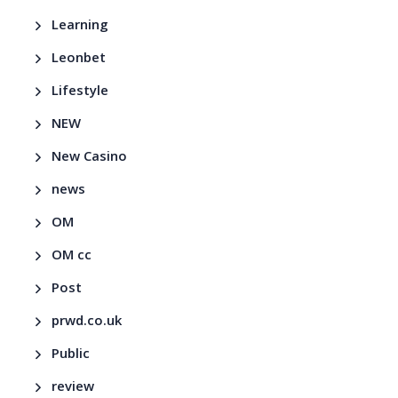
Learning
Leonbet
Lifestyle
NEW
New Casino
news
OM
OM cc
Post
prwd.co.uk
Public
review