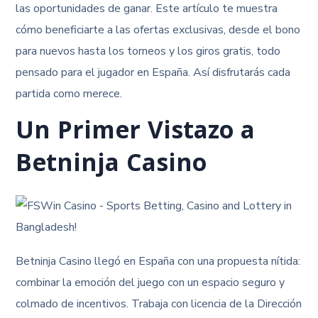
las oportunidades de ganar. Este artículo te muestra
cómo beneficiarte a las ofertas exclusivas, desde el bono
para nuevos hasta los torneos y los giros gratis, todo
pensado para el jugador en España. Así disfrutarás cada
partida como merece.
Un Primer Vistazo a
Betninja Casino
Betninja Casino llegó en España con una propuesta nítida:
combinar la emoción del juego con un espacio seguro y
colmado de incentivos. Trabaja con licencia de la Dirección