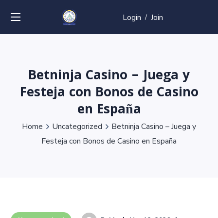
Login
Join
/
Betninja Casino – Juega y
Festeja con Bonos de Casino
en España
Home
Uncategorized
Betninja Casino – Juega y
Festeja con Bonos de Casino en España