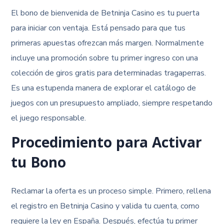
El bono de bienvenida de Betninja Casino es tu puerta
para iniciar con ventaja. Está pensado para que tus
primeras apuestas ofrezcan más margen. Normalmente
incluye una promoción sobre tu primer ingreso con una
colección de giros gratis para determinadas tragaperras.
Es una estupenda manera de explorar el catálogo de
juegos con un presupuesto ampliado, siempre respetando
el juego responsable.
Procedimiento para Activar
tu Bono
Reclamar la oferta es un proceso simple. Primero, rellena
el registro en Betninja Casino y valida tu cuenta, como
requiere la ley en España. Después, efectúa tu primer