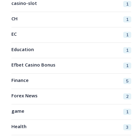
casino-slot
1
CH
1
EC
1
Education
1
Efbet Casino Bonus
1
Finance
5
Forex News
2
game
1
Health
3