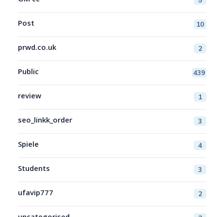
OM cc
5
Post
10
prwd.co.uk
2
Public
439
review
1
seo_linkk_order
3
Spiele
4
Students
3
ufavip777
2