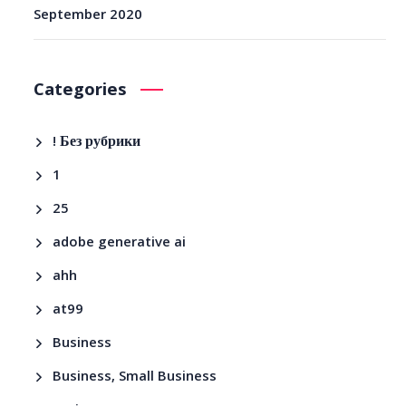
September 2020
Categories
! Без рубрики
1
25
adobe generative ai
ahh
at99
Business
Business, Small Business