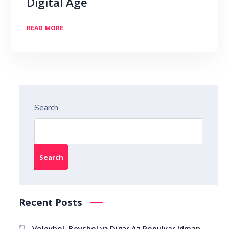
Digital Age
READ MORE
Search
Search
Recent Posts