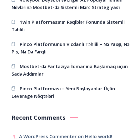
Voleybol, Beysbol və Digər Az Populyar Idman
Növlərinə Mostbet-də Sistemli Mərc Strategiyası
1win Platformasının Rəqiblər Fonunda Sistemli
Təhlili
Pinco Platformunun Vicdanlı Təhlili – Nə Yaxşı, Nə
Pis, Nə Də Fərqli
Mostbet-də Fantaziya İdmanına Başlamaq üçün
Sadə Addımlar
Pinco Platforması – Yeni Başlayanlar Üçün
Leverage Nöqtələri
Recent Comments
A WordPress Commenter
on
Hello world!