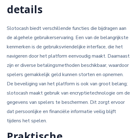
details
Slotocash biedt verschillende functies die bijdragen aan
de algehele gebruikerservaring. Een van de belangrijkste
kenmerken is de gebruiksvriendelijke interface, die het
navigeren door het platform eenvoudig maakt. Daarnaast
zijn er diverse betalingsmethoden beschikbaar, waardoor
spelers gemakkelijk geld kunnen storten en opnemen.
De beveiliging van het platform is ook van groot belang;
slotocash maakt gebruik van encryptietechnologie om de
gegevens van spelers te beschermen. Dit zorgt ervoor
dat persoonlijke en financiële informatie veilig blijft
tijdens het spelen.