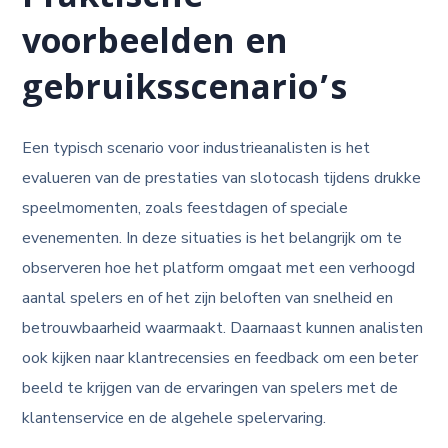
Praktische
voorbeelden en
gebruiksscenario’s
Een typisch scenario voor industrieanalisten is het
evalueren van de prestaties van slotocash tijdens drukke
speelmomenten, zoals feestdagen of speciale
evenementen. In deze situaties is het belangrijk om te
observeren hoe het platform omgaat met een verhoogd
aantal spelers en of het zijn beloften van snelheid en
betrouwbaarheid waarmaakt. Daarnaast kunnen analisten
ook kijken naar klantrecensies en feedback om een beter
beeld te krijgen van de ervaringen van spelers met de
klantenservice en de algehele spelervaring.