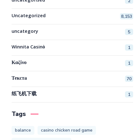
uncategorised
2
Uncategorized
8,153
uncategory
5
Winnita Casinò
1
Καζίνο
1
Текста
70
纸飞机下载
1
Tags
balance
casino chicken road game