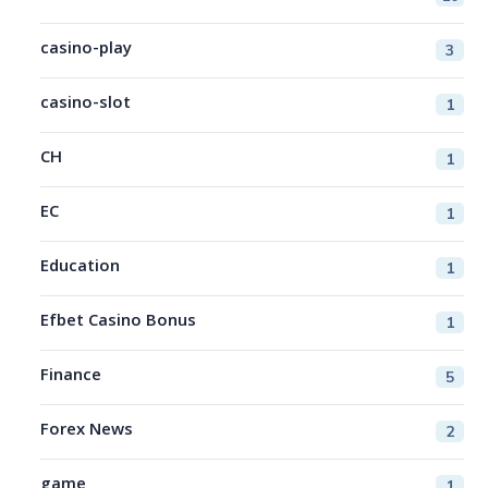
casino-play
3
casino-slot
1
CH
1
EC
1
Education
1
Efbet Casino Bonus
1
Finance
5
Forex News
2
game
1