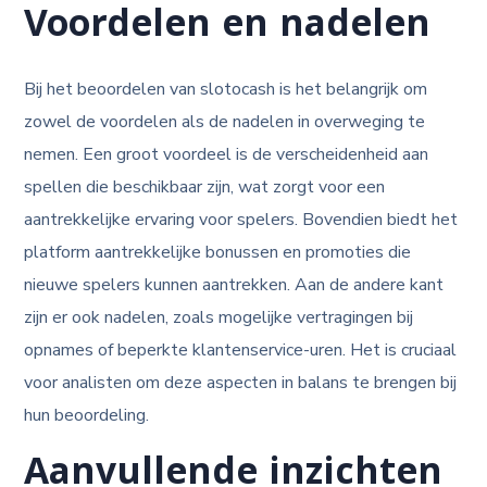
Voordelen en nadelen
Bij het beoordelen van slotocash is het belangrijk om
zowel de voordelen als de nadelen in overweging te
nemen. Een groot voordeel is de verscheidenheid aan
spellen die beschikbaar zijn, wat zorgt voor een
aantrekkelijke ervaring voor spelers. Bovendien biedt het
platform aantrekkelijke bonussen en promoties die
nieuwe spelers kunnen aantrekken. Aan de andere kant
zijn er ook nadelen, zoals mogelijke vertragingen bij
opnames of beperkte klantenservice-uren. Het is cruciaal
voor analisten om deze aspecten in balans te brengen bij
hun beoordeling.
Aanvullende inzichten