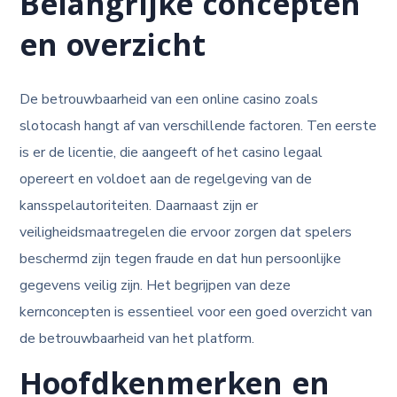
Belangrijke concepten
en overzicht
De betrouwbaarheid van een online casino zoals
slotocash hangt af van verschillende factoren. Ten eerste
is er de licentie, die aangeeft of het casino legaal
opereert en voldoet aan de regelgeving van de
kansspelautoriteiten. Daarnaast zijn er
veiligheidsmaatregelen die ervoor zorgen dat spelers
beschermd zijn tegen fraude en dat hun persoonlijke
gegevens veilig zijn. Het begrijpen van deze
kernconcepten is essentieel voor een goed overzicht van
de betrouwbaarheid van het platform.
Hoofdkenmerken en