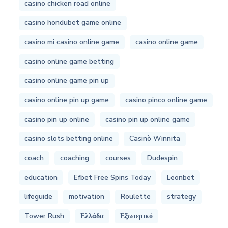
casino chicken road online
casino hondubet game online
casino mi casino online game
casino online game
casino online game betting
casino online game pin up
casino online pin up game
casino pinco online game
casino pin up online
casino pin up online game
casino slots betting online
Casinò Winnita
coach
coaching
courses
Dudespin
education
Efbet Free Spins Today
Leonbet
lifeguide
motivation
Roulette
strategy
Tower Rush
Ελλάδα
Εξωτερικό