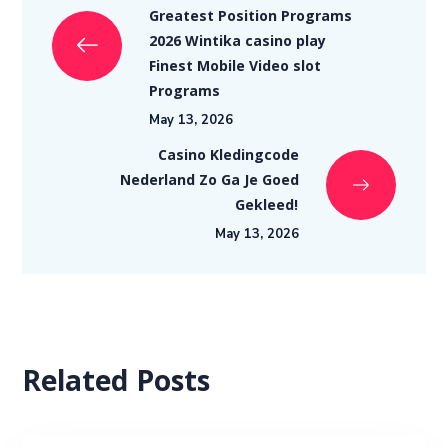
Greatest Position Programs
2026 Wintika casino play
Finest Mobile Video slot
Programs
May 13, 2026
Casino Kledingcode
Nederland Zo Ga Je Goed
Gekleed!
May 13, 2026
Related Posts