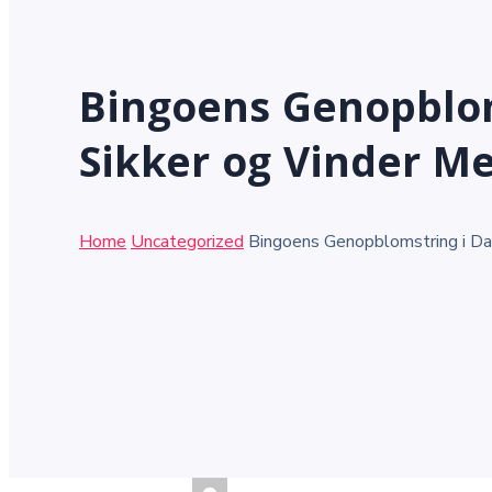
Bingoens Genopblom
Sikker og Vinder M
Home
Uncategorized
Bingoens Genopblomstring i Da