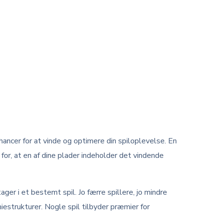
hancer for at vinde og optimere din spiloplevelse. En
for, at en af dine plader indeholder det vindende
ager i et bestemt spil. Jo færre spillere, jo mindre
estrukturer. Nogle spil tilbyder præmier for