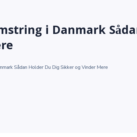
string i Danmark Såda
ere
nmark Sådan Holder Du Dig Sikker og Vinder Mere