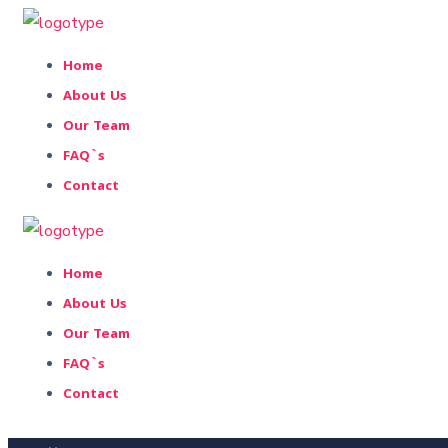
Home
About Us
Our Team
FAQ`s
Contact
Home
About Us
Our Team
FAQ`s
Contact