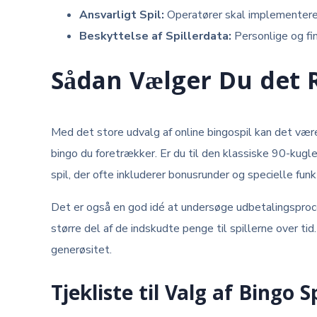
Ansvarligt Spil:
Operatører skal implementere v
Beskyttelse af Spillerdata:
Personlige og fi
Sådan Vælger Du det R
Med det store udvalg af online bingospil kan det være 
bingo du foretrækker. Er du til den klassiske 90-kugl
spil, der ofte inkluderer bonusrunder og specielle funk
Det er også en god idé at undersøge udbetalingsprocen
større del af de indskudte penge til spillerne over ti
generøsitet.
Tjekliste til Valg af Bingo Sp