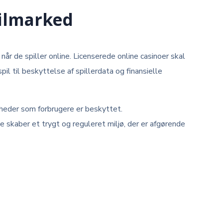
pilmarked
når de spiller online. Licenserede online casinoer skal
pil til beskyttelse af spillerdata og finansielle
gheder som forbrugere er beskyttet.
 skaber et trygt og reguleret miljø, der er afgørende