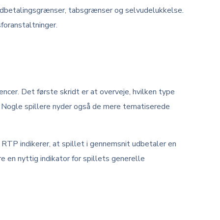
 indbetalingsgrænser, tabsgrænser og selvudelukkelse.
foranstaltninger.
ncer. Det første skridt er at overveje, hvilken type
n? Nogle spillere nyder også de mere tematiserede
RTP indikerer, at spillet i gennemsnit udbetaler en
 en nyttig indikator for spillets generelle