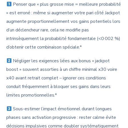
Penser que « plus grosse mise = meilleure probabilité
» est erroné : même si augmenter votre pari côté Jackpot
augmente proportionnellement vos gains potentiels lors
d’un déclencheur rare, cela ne modifie pas
intrinsèquement la probabilité fondamentale (<0·002 %)
d’obtenir cette combinaison spéciale.*
Négliger les exigences liées aux bonus « jackpot
boost » souvent assorties à un chiffre minimal x30 voire
x40 avant retrait complet – ignorer ces conditions
conduit fréquemment à bloquer ses gains dans leurs
limites promotionnelles.*
Sous-estimer l’impact émotionnel durant longues
phases sans activation progressive : rester calme évite
décisions impulsives comme doubler systématiquement