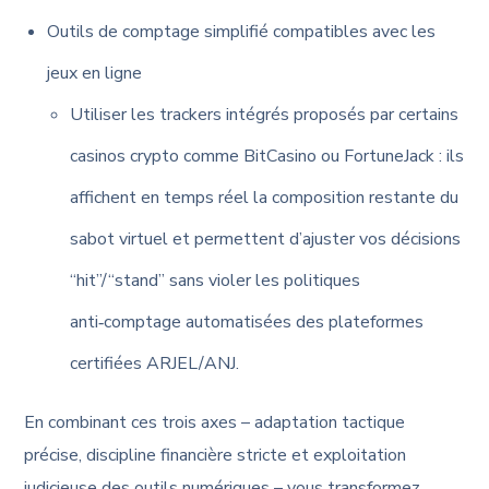
Outils de comptage simplifié compatibles avec les
jeux en ligne
Utiliser les trackers intégrés proposés par certains
casinos crypto comme BitCasino ou FortuneJack : ils
affichent en temps réel la composition restante du
sabot virtuel et permettent d’ajuster vos décisions
“hit”/“stand” sans violer les politiques
anti‑comptage automatisées des plateformes
certifiées ARJEL/ANJ.
En combinant ces trois axes – adaptation tactique
précise, discipline financière stricte et exploitation
judicieuse des outils numériques – vous transformez