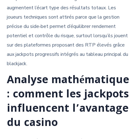
augmentent l’écart type des résultats totaux. Les
joueurs techniques sont attirés parce que la gestion
précise du side‑bet permet d’équilibrer rendement
potentiel et contrôle du risque, surtout lorsqu’ils jouent
sur des plateformes proposant des RTP élevés grâce
aux jackpots progressifs intégrés au tableau principal du
blackjack.
Analyse mathématique
: comment les jackpots
influencent l’avantage
du casino