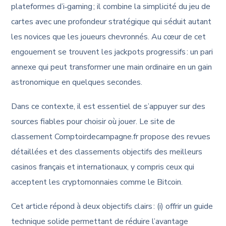
plateformes d’i‑gaming ; il combine la simplicité du jeu de
cartes avec une profondeur stratégique qui séduit autant
les novices que les joueurs chevronnés. Au cœur de cet
engouement se trouvent les jackpots progressifs : un pari
annexe qui peut transformer une main ordinaire en un gain
astronomique en quelques secondes.
Dans ce contexte, il est essentiel de s’appuyer sur des
sources fiables pour choisir où jouer. Le site de
classement Comptoirdecampagne.fr propose des revues
détaillées et des classements objectifs des meilleurs
casinos français et internationaux, y compris ceux qui
acceptent les cryptomonnaies comme le Bitcoin.
Cet article répond à deux objectifs clairs : (i) offrir un guide
technique solide permettant de réduire l’avantage