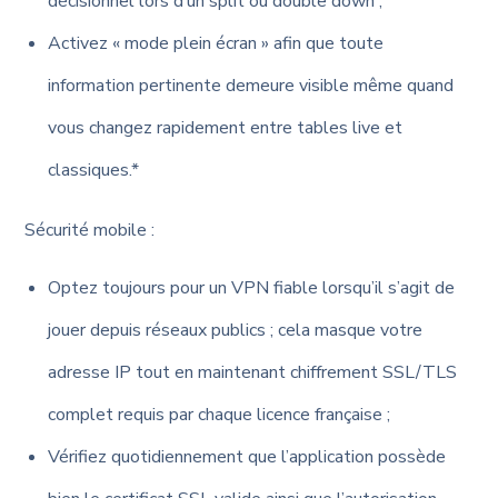
décisionnel lors d’un split ou double down ;
Activez « mode plein écran » afin que toute
information pertinente demeure visible même quand
vous changez rapidement entre tables live et
classiques.*
Sécurité mobile :
Optez toujours pour un VPN fiable lorsqu’il s’agit de
jouer depuis réseaux publics ; cela masque votre
adresse IP tout en maintenant chiffrement SSL/TLS
complet requis par chaque licence française ;
Vérifiez quotidiennement que l’application possède