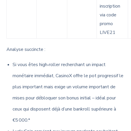
inscription
via code
promo
LIVE21
Analyse succincte :
Si vous êtes high‑roller recherchant un impact
monétaire immédiat, CasinoX offre le pot progressif le
plus important mais exige un volume important de
mises pour débloquer son bonus initial – idéal pour
ceux qui disposent déjà d’une bankroll supérieure à
€5 000.*