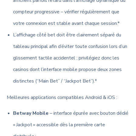
affichent parfois retard dans l’affichage dynamique du
compteur progressive – vérifier régulièrement que
votre connexion est stable avant chaque session.*
L’affichage côté bet doit être clairement séparé du
tableau principal afin d’éviter toute confusion lors d’un
glissement tactile accidentel ; privilégiez donc les
casinos dont l’interface mobile propose deux zones
distinctes (“Main Bet” / “Jackpot Bet”).*
Meilleures applications compatibles Android & iOS :
Betway Mobile
– interface épurée avec bouton dédié
« Jackpot » accessible dès la première carte