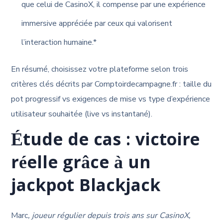
que celui de CasinoX, il compense par une expérience
immersive appréciée par ceux qui valorisent
l’interaction humaine.*
En résumé, choisissez votre plateforme selon trois
critères clés décrits par Comptoirdecampagne.fr : taille du
pot progressif vs exigences de mise vs type d’expérience
utilisateur souhaitée (live vs instantané).
Étude de cas : victoire
réelle grâce à un
jackpot Blackjack
Marc
, joueur régulier depuis trois ans sur CasinoX,