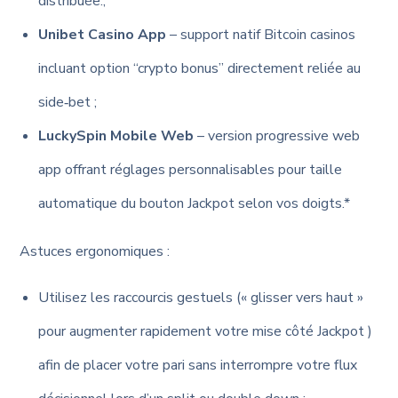
distribuée.;
Unibet Casino App
– support natif Bitcoin casinos
incluant option “crypto bonus” directement reliée au
side‑bet ;
LuckySpin Mobile Web
– version progressive web
app offrant réglages personnalisables pour taille
automatique du bouton Jackpot selon vos doigts.*
Astuces ergonomiques :
Utilisez les raccourcis gestuels (« glisser vers haut »
pour augmenter rapidement votre mise côté Jackpot )
afin de placer votre pari sans interrompre votre flux