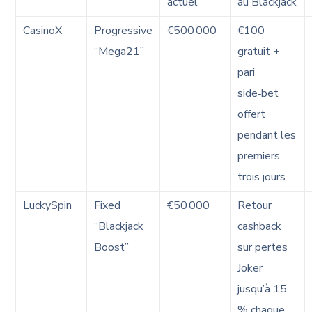
actuel
au Blackjack
CasinoX
Progressive
€500 000
€100
“Mega21”
gratuit +
pari
side‑bet
offert
pendant les
premiers
trois jours
LuckySpin
Fixed
€50 000
Retour
“Blackjack
cashback
Boost”
sur pertes
Joker
jusqu’à 15
% chaque