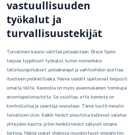
vastuullisuuden
työkalut ja
turvallisuustekijät
Turvallinen kasino välittää pelaajistaan. Blaze Spins
tarjoaa tyypilliset työkalut, kuten esimerkiksi
talletusrajoitukset, peliaikarajat ja vaihtoehdon asettaa
itselleen pelikieltoaika. Nämä säädöt sijaitsevat helposti
omalta tililtä. Kasinolla on myös asianmukainen toimilupa
arvontapelivirastolta. Se osoittaa, että toiminta on
kontrolloitua ja sääntöjä seurataan. Tämä tuotti minulle
turvallisen olon. Kaikki tiedot sivustolla kulkevat salatun
yhteyden kautta, joten henkilötiedot säilyvät omana
tietona. Nämä seikat yhdessä muodostavat ympäristön,