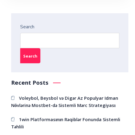
Search
Search
Recent Posts
Voleybol, Beysbol və Digər Az Populyar Idman
Növlərinə Mostbet-də Sistemli Mərc Strategiyası
1win Platformasının Rəqiblər Fonunda Sistemli
Təhlili