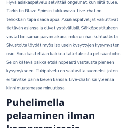
Hyvä asiakaspalvelu selvittää ongelmat, kun niitä tulee.
Tarkistin Blaze Spinsin tukikanavia. Live-chat on
tehokkain tapa saada apua. Asiakaspalvelijat vaikuttivat
tietävän asiansa ja olivat ystävällisiä. Sähköpostitukeen
vastattiin saman päivän aikana, mikä on ihan kohtuullista.
Sivustolta löydät myös iso usein kysyttyjen kysymysten
osio. Siinä käsitellään kaikkea talletuksista pelisääntöihin.
Se on kätevä paikka etsiä nopeasti vastausta pieneen
kysymykseen. Tukipalvelu on saatavilla suomeksi, joten
ei tarvitse painia kielen kanssa. Live-chatin sai yleensä
kiinni muutamassa minuutissa.
Puhelimella
pelaaminen ilman