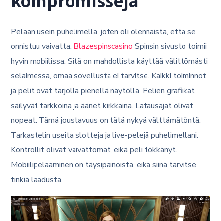
kompromisseja
Pelaan usein puhelimella, joten oli olennaista, että se
onnistuu vaivatta.
Blazespinscasino
Spinsin sivusto toimii
hyvin mobiilissa. Sitä on mahdollista käyttää välittömästi
selaimessa, omaa sovellusta ei tarvitse. Kaikki toiminnot
ja pelit ovat tarjolla pienellä näytöllä. Pelien grafiikat
säilyvät tarkkoina ja äänet kirkkaina. Latausajat olivat
nopeat. Tämä joustavuus on tätä nykyä välttämätöntä.
Tarkastelin useita slotteja ja live-pelejä puhelimellani.
Kontrollit olivat vaivattomat, eikä peli tökkänyt.
Mobiilipelaaminen on täysipainoista, eikä siinä tarvitse
tinkiä laadusta.