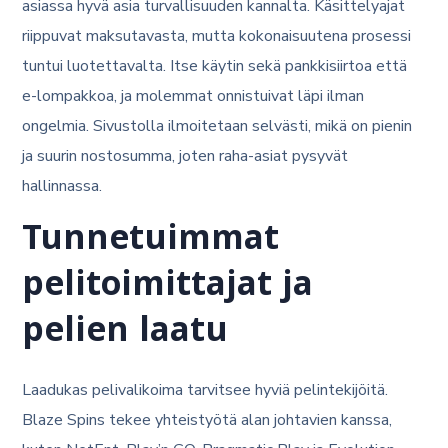
asiassa hyvä asia turvallisuuden kannalta. Käsittelyajat
riippuvat maksutavasta, mutta kokonaisuutena prosessi
tuntui luotettavalta. Itse käytin sekä pankkisiirtoa että
e-lompakkoa, ja molemmat onnistuivat läpi ilman
ongelmia. Sivustolla ilmoitetaan selvästi, mikä on pienin
ja suurin nostosumma, joten raha-asiat pysyvät
hallinnassa.
Tunnetuimmat
pelitoimittajat ja
pelien laatu
Laadukas pelivalikoima tarvitsee hyviä pelintekijöitä.
Blaze Spins tekee yhteistyötä alan johtavien kanssa,