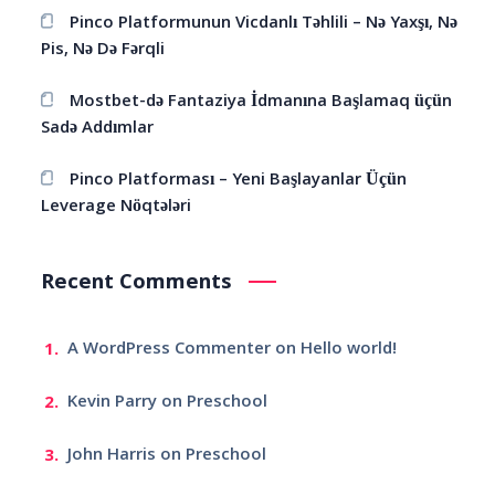
Pinco Platformunun Vicdanlı Təhlili – Nə Yaxşı, Nə
Pis, Nə Də Fərqli
Mostbet-də Fantaziya İdmanına Başlamaq üçün
Sadə Addımlar
Pinco Platforması – Yeni Başlayanlar Üçün
Leverage Nöqtələri
Recent Comments
A WordPress Commenter
on
Hello world!
Kevin Parry
on
Preschool
John Harris
on
Preschool