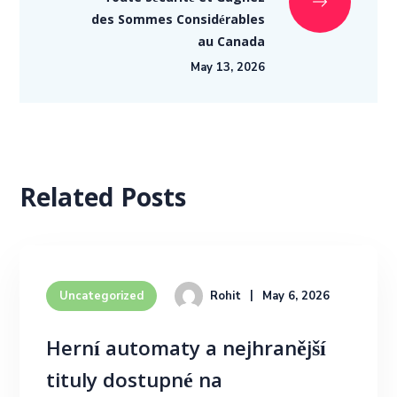
des Sommes Considérables
au Canada
May 13, 2026
Related Posts
Rohit
May 6, 2026
Uncategorized
Herní automaty a nejhranější
tituly dostupné na