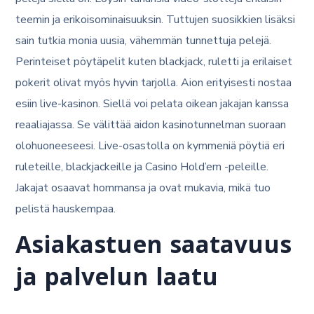
teemin ja erikoisominaisuuksin. Tuttujen suosikkien lisäksi
sain tutkia monia uusia, vähemmän tunnettuja pelejä.
Perinteiset pöytäpelit kuten blackjack, ruletti ja erilaiset
pokerit olivat myös hyvin tarjolla. Aion erityisesti nostaa
esiin live-kasinon. Siellä voi pelata oikean jakajan kanssa
reaaliajassa. Se välittää aidon kasinotunnelman suoraan
olohuoneeseesi. Live-osastolla on kymmeniä pöytiä eri
ruleteille, blackjackeille ja Casino Hold’em -peleille.
Jakajat osaavat hommansa ja ovat mukavia, mikä tuo
pelistä hauskempaa.
Asiakastuen saatavuus
ja palvelun laatu