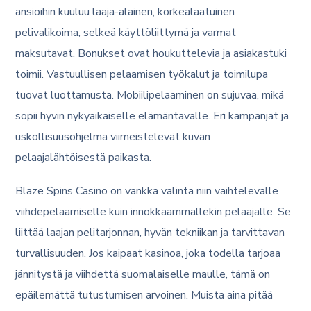
ansioihin kuuluu laaja-alainen, korkealaatuinen
pelivalikoima, selkeä käyttöliittymä ja varmat
maksutavat. Bonukset ovat houkuttelevia ja asiakastuki
toimii. Vastuullisen pelaamisen työkalut ja toimilupa
tuovat luottamusta. Mobiilipelaaminen on sujuvaa, mikä
sopii hyvin nykyaikaiselle elämäntavalle. Eri kampanjat ja
uskollisuusohjelma viimeistelevät kuvan
pelaajalähtöisestä paikasta.
Blaze Spins Casino on vankka valinta niin vaihtelevalle
viihdepelaamiselle kuin innokkaammallekin pelaajalle. Se
liittää laajan pelitarjonnan, hyvän tekniikan ja tarvittavan
turvallisuuden. Jos kaipaat kasinoa, joka todella tarjoaa
jännitystä ja viihdettä suomalaiselle maulle, tämä on
epäilemättä tutustumisen arvoinen. Muista aina pitää