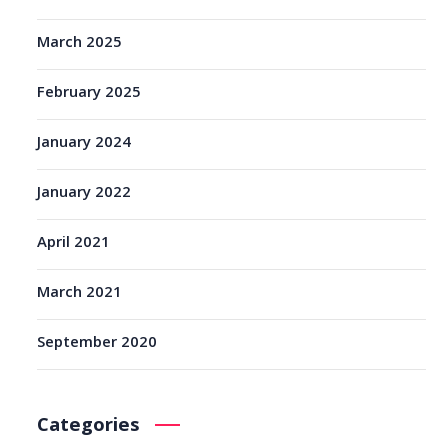
March 2025
February 2025
January 2024
January 2022
April 2021
March 2021
September 2020
Categories