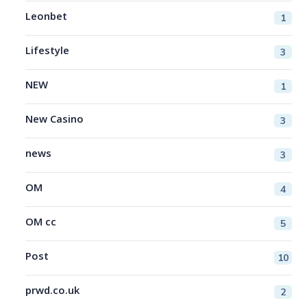
Leonbet
1
Lifestyle
3
NEW
1
New Casino
3
news
3
OM
4
OM cc
5
Post
10
prwd.co.uk
2