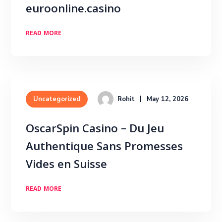
euroonline.casino
READ MORE
Rohit
May 12, 2026
Uncategorized
OscarSpin Casino – Du Jeu
Authentique Sans Promesses
Vides en Suisse
READ MORE