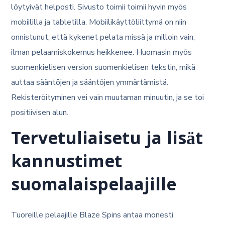
löytyivät helposti. Sivusto toimii toimii hyvin myös
mobiililla ja tabletilla. Mobiilikäyttöliittymä on niin
onnistunut, että kykenet pelata missä ja milloin vain,
ilman pelaamiskokemus heikkenee. Huomasin myös
suomenkielisen version suomenkielisen tekstin, mikä
auttaa sääntöjen ja sääntöjen ymmärtämistä.
Rekisteröityminen vei vain muutaman minuutin, ja se toi
positiivisen alun.
Tervetuliaisetu ja lisät
kannustimet
suomalaispelaajille
Tuoreille pelaajille Blaze Spins antaa monesti