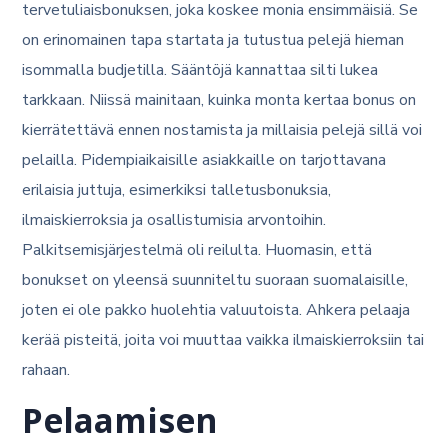
tervetuliaisbonuksen, joka koskee monia ensimmäisiä. Se
on erinomainen tapa startata ja tutustua pelejä hieman
isommalla budjetilla. Sääntöjä kannattaa silti lukea
tarkkaan. Niissä mainitaan, kuinka monta kertaa bonus on
kierrätettävä ennen nostamista ja millaisia pelejä sillä voi
pelailla. Pidempiaikaisille asiakkaille on tarjottavana
erilaisia juttuja, esimerkiksi talletusbonuksia,
ilmaiskierroksia ja osallistumisia arvontoihin.
Palkitsemisjärjestelmä oli reilulta. Huomasin, että
bonukset on yleensä suunniteltu suoraan suomalaisille,
joten ei ole pakko huolehtia valuutoista. Ahkera pelaaja
kerää pisteitä, joita voi muuttaa vaikka ilmaiskierroksiin tai
rahaan.
Pelaamisen