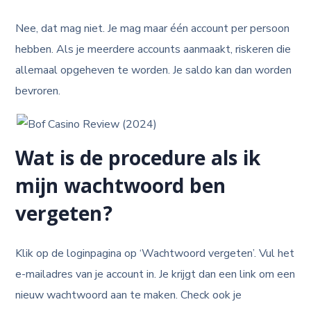
Nee, dat mag niet. Je mag maar één account per persoon
hebben. Als je meerdere accounts aanmaakt, riskeren die
allemaal opgeheven te worden. Je saldo kan dan worden
bevroren.
Wat is de procedure als ik
mijn wachtwoord ben
vergeten?
Klik op de loginpagina op ‘Wachtwoord vergeten’. Vul het
e-mailadres van je account in. Je krijgt dan een link om een
nieuw wachtwoord aan te maken. Check ook je