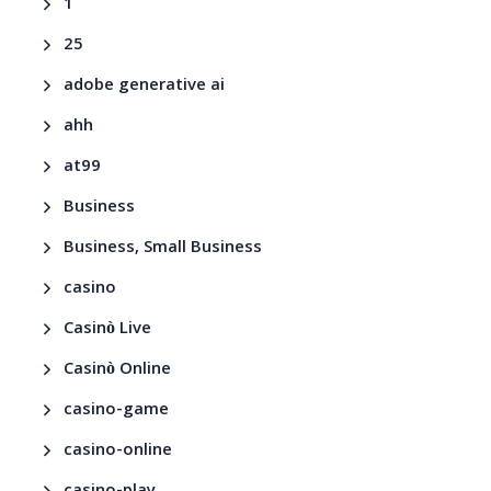
1
25
adobe generative ai
ahh
at99
Business
Business, Small Business
casino
Casinò Live
Casinò Online
casino-game
casino-online