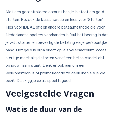
Met een gecontroleerd account ben je in staat om geld
storten. Bezoek de kassa-sectie en kies voor ‘Storten’.
Kies voor iDEAL of een andere betaalmethode die voor
Nederlandse spelers voorhanden is. Vul het bedrag in dat
je wilt storten en bevestig de betaling via je persoonlijke
bank. Het geld is bijna direct op je spelersaccount. Wees
alert: je moet altijd storten vanaf een betaalmiddel dat
op jouw naam staat. Denk er ook aan om een
welkomstbonus of promotiecode te gebruiken als je die
bezit. Dan krijg je extra speeltegoed.
Veelgestelde Vragen
Wat is de duur van de