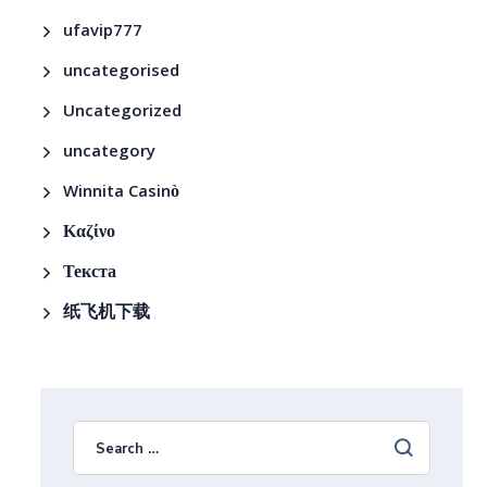
ufavip777
uncategorised
Uncategorized
uncategory
Winnita Casinò
Καζίνο
Текста
纸飞机下载