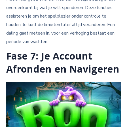
overeenkomt bij wat je wilt spenderen. Deze functies
assisteren je om het spelplezier onder controle te
houden. Je kunt de limieten later altijd veranderen. Een
daling gaat meteen in, voor een verhoging bestaat een
periode van wachten.
Fase 7: Je Account
Afronden en Navigeren