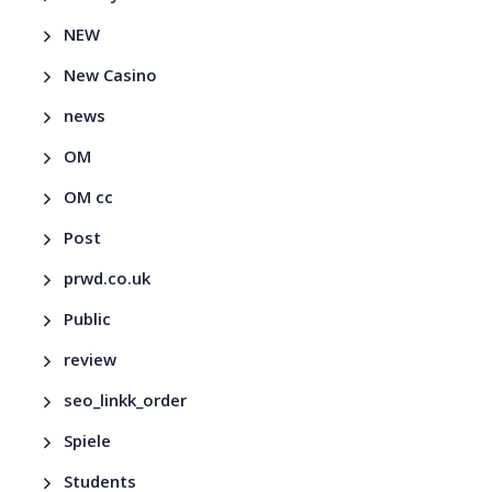
NEW
New Casino
news
OM
OM cc
Post
prwd.co.uk
Public
review
seo_linkk_order
Spiele
Students