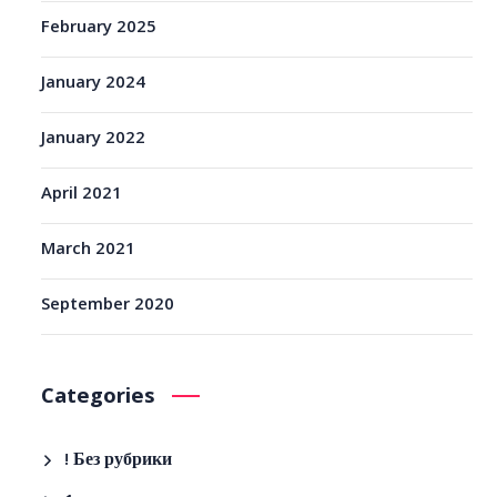
February 2025
January 2024
January 2022
April 2021
March 2021
September 2020
Categories
! Без рубрики