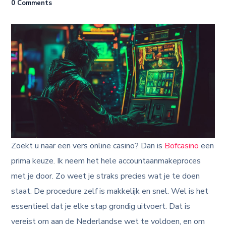
0 Comments
Zoekt u naar een vers online casino? Dan is
Bofcasino
een
prima keuze. Ik neem het hele accountaanmakeproces
met je door. Zo weet je straks precies wat je te doen
staat. De procedure zelf is makkelijk en snel. Wel is het
essentieel dat je elke stap grondig uitvoert. Dat is
vereist om aan de Nederlandse wet te voldoen, en om