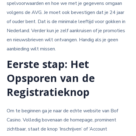
spelvoorwaarden en hoe we met je gegevens omgaan
volgens de AVG. Je moet ook bevestigen dat je 24 jaar
of ouder bent. Dat is de minimale leeftijd voor gokken in
Nederland. Verder kun je zelf aankruisen of je promoties
en nieuwsbrieven wilt ontvangen. Handig als je geen
aanbieding wilt missen.
Eerste stap: Het
Opsporen van de
Registratieknop
Om te beginnen ga je naar de echte website van Bof
Casino. Volledig bovenaan de homepage, prominent
zichtbaar, staat de knop ‘Inschrijven’ of ‘Account