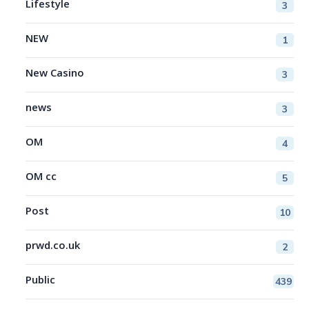
Lifestyle
3
NEW
1
New Casino
3
news
3
OM
4
OM cc
5
Post
10
prwd.co.uk
2
Public
439