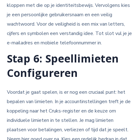
kloppen met die op je identiteitsbewijs. Vervolgens kies
je een persoonlijke gebruikersnaam en een veilig
wachtwoord. Voor de veiligheid is een mix van letters,
cijfers en symbolen een verstandig idee. Tot slot vul je je
e-mailadres en mobiele telefoonnummer in.
Stap 6: Speellimieten
Configureren
Voordat je gaat spelen, is er nog een cruciaal punt: het
bepalen van limieten. In je accountinstellingen treft je de
koppeling naar het Cruks-register en de keuze om
individuele limieten in te stellen. Je mag limieten
plaatsen voor betalingen, verliezen of tijd dat je speelt.
Neem hier goed over na. Kies een redelijk bedrag in dat