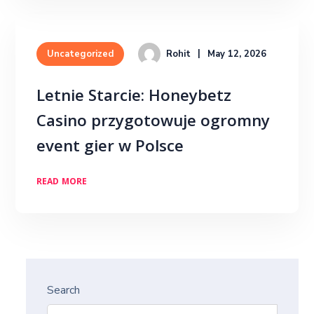
Rohit
May 12, 2026
Uncategorized
Letnie Starcie: Honeybetz
Casino przygotowuje ogromny
event gier w Polsce
READ MORE
Search