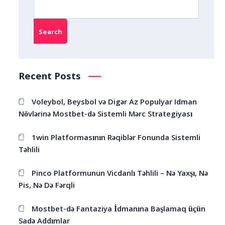
Search
Recent Posts
Voleybol, Beysbol və Digər Az Populyar Idman
Növlərinə Mostbet-də Sistemli Mərc Strategiyası
1win Platformasının Rəqiblər Fonunda Sistemli
Təhlili
Pinco Platformunun Vicdanlı Təhlili – Nə Yaxşı, Nə
Pis, Nə Də Fərqli
Mostbet-də Fantaziya İdmanına Başlamaq üçün
Sadə Addımlar