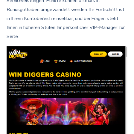
Serviceleistungen. Punkte können oftmals in
Bonusguthaben umgewandelt werden. Ihr Fortschritt ist
in Ihrem Kontobereich einsehbar, und bei Fragen steht
Ihnen in höheren Stufen Ihr persönlicher VIP-Manager zur
Seite.