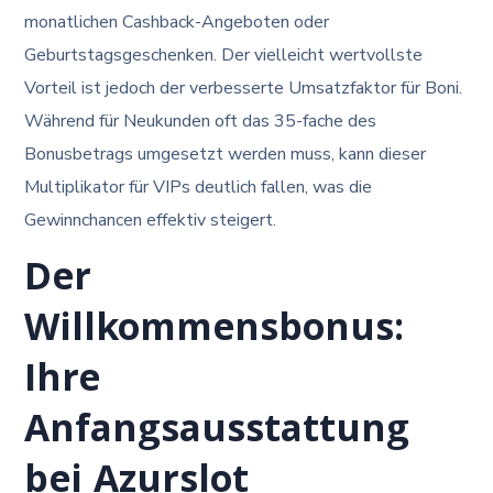
monatlichen Cashback-Angeboten oder
Geburtstagsgeschenken. Der vielleicht wertvollste
Vorteil ist jedoch der verbesserte Umsatzfaktor für Boni.
Während für Neukunden oft das 35-fache des
Bonusbetrags umgesetzt werden muss, kann dieser
Multiplikator für VIPs deutlich fallen, was die
Gewinnchancen effektiv steigert.
Der
Willkommensbonus:
Ihre
Anfangsausstattung
bei Azurslot