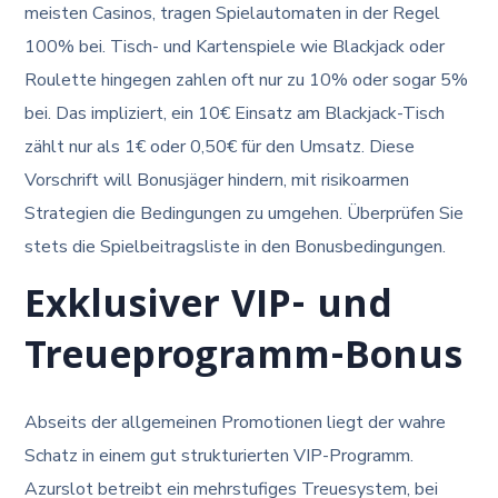
meisten Casinos, tragen Spielautomaten in der Regel
100% bei. Tisch- und Kartenspiele wie Blackjack oder
Roulette hingegen zahlen oft nur zu 10% oder sogar 5%
bei. Das impliziert, ein 10€ Einsatz am Blackjack-Tisch
zählt nur als 1€ oder 0,50€ für den Umsatz. Diese
Vorschrift will Bonusjäger hindern, mit risikoarmen
Strategien die Bedingungen zu umgehen. Überprüfen Sie
stets die Spielbeitragsliste in den Bonusbedingungen.
Exklusiver VIP- und
Treueprogramm-Bonus
Abseits der allgemeinen Promotionen liegt der wahre
Schatz in einem gut strukturierten VIP-Programm.
Azurslot betreibt ein mehrstufiges Treuesystem, bei