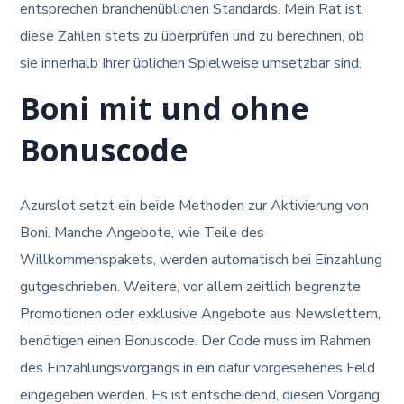
entsprechen branchenüblichen Standards. Mein Rat ist,
diese Zahlen stets zu überprüfen und zu berechnen, ob
sie innerhalb Ihrer üblichen Spielweise umsetzbar sind.
Boni mit und ohne
Bonuscode
Azurslot setzt ein beide Methoden zur Aktivierung von
Boni. Manche Angebote, wie Teile des
Willkommenspakets, werden automatisch bei Einzahlung
gutgeschrieben. Weitere, vor allem zeitlich begrenzte
Promotionen oder exklusive Angebote aus Newslettern,
benötigen einen Bonuscode. Der Code muss im Rahmen
des Einzahlungsvorgangs in ein dafür vorgesehenes Feld
eingegeben werden. Es ist entscheidend, diesen Vorgang