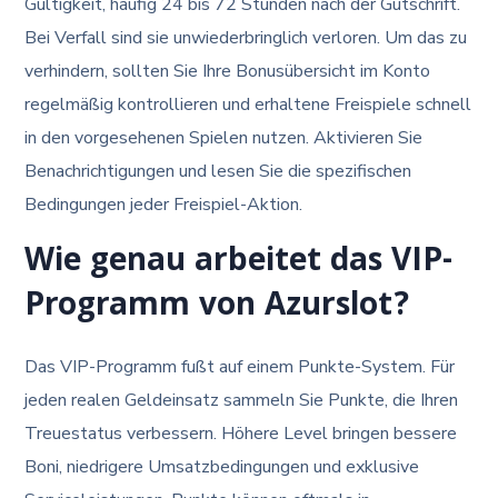
Gültigkeit, häufig 24 bis 72 Stunden nach der Gutschrift.
Bei Verfall sind sie unwiederbringlich verloren. Um das zu
verhindern, sollten Sie Ihre Bonusübersicht im Konto
regelmäßig kontrollieren und erhaltene Freispiele schnell
in den vorgesehenen Spielen nutzen. Aktivieren Sie
Benachrichtigungen und lesen Sie die spezifischen
Bedingungen jeder Freispiel-Aktion.
Wie genau arbeitet das VIP-
Programm von Azurslot?
Das VIP-Programm fußt auf einem Punkte-System. Für
jeden realen Geldeinsatz sammeln Sie Punkte, die Ihren
Treuestatus verbessern. Höhere Level bringen bessere
Boni, niedrigere Umsatzbedingungen und exklusive