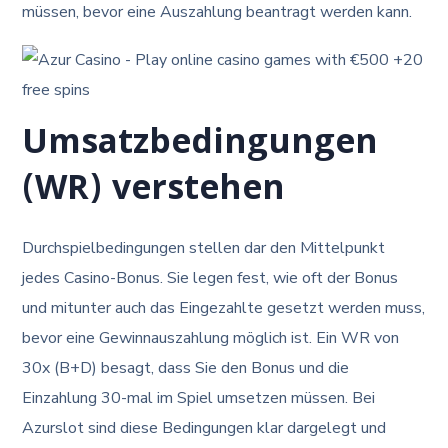
müssen, bevor eine Auszahlung beantragt werden kann.
Umsatzbedingungen
(WR) verstehen
Durchspielbedingungen stellen dar den Mittelpunkt
jedes Casino-Bonus. Sie legen fest, wie oft der Bonus
und mitunter auch das Eingezahlte gesetzt werden muss,
bevor eine Gewinnauszahlung möglich ist. Ein WR von
30x (B+D) besagt, dass Sie den Bonus und die
Einzahlung 30-mal im Spiel umsetzen müssen. Bei
Azurslot sind diese Bedingungen klar dargelegt und