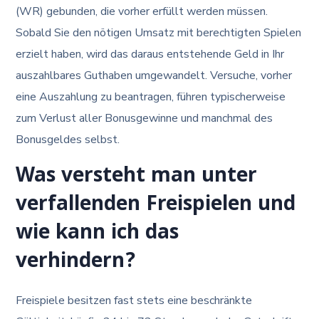
(WR) gebunden, die vorher erfüllt werden müssen.
Sobald Sie den nötigen Umsatz mit berechtigten Spielen
erzielt haben, wird das daraus entstehende Geld in Ihr
auszahlbares Guthaben umgewandelt. Versuche, vorher
eine Auszahlung zu beantragen, führen typischerweise
zum Verlust aller Bonusgewinne und manchmal des
Bonusgeldes selbst.
Was versteht man unter
verfallenden Freispielen und
wie kann ich das
verhindern?
Freispiele besitzen fast stets eine beschränkte