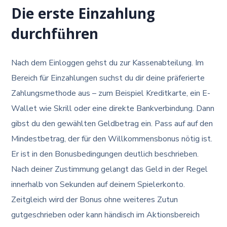
Die erste Einzahlung
durchführen
Nach dem Einloggen gehst du zur Kassenabteilung. Im
Bereich für Einzahlungen suchst du dir deine präferierte
Zahlungsmethode aus – zum Beispiel Kreditkarte, ein E-
Wallet wie Skrill oder eine direkte Bankverbindung. Dann
gibst du den gewählten Geldbetrag ein. Pass auf auf den
Mindestbetrag, der für den Willkommensbonus nötig ist.
Er ist in den Bonusbedingungen deutlich beschrieben.
Nach deiner Zustimmung gelangt das Geld in der Regel
innerhalb von Sekunden auf deinem Spielerkonto.
Zeitgleich wird der Bonus ohne weiteres Zutun
gutgeschrieben oder kann händisch im Aktionsbereich