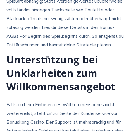
Spielart abhängig: Slots werden gewertet üblicherweise
vollständig, hingegen Tischspiele wie Roulette oder
Blackjack oftmals nur wenig zählen oder überhaupt nicht
zulässig werden. Lies dir diese Details in den Bonus-
AGBs vor Beginn des Spielbeginns durch. So entgehst du
Enttäuschungen und kannst deine Strategie planen.
Unterstützung bei
Unklarheiten zum
Willkommensangebot
Falls du beim Einlösen des Willkommensbonus nicht
weiterweißt, steht dir zur Seite der Kundenservice von
Bonuskong Casino. Der Support ist mehrsprachig und für
österreichische Spieler gut kontaktierbar, typischerweise