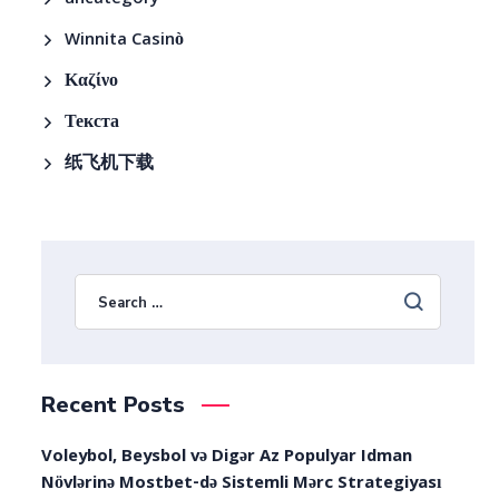
Winnita Casinò
Καζίνο
Текста
纸飞机下载
Recent Posts
Voleybol, Beysbol və Digər Az Populyar Idman
Növlərinə Mostbet-də Sistemli Mərc Strategiyası