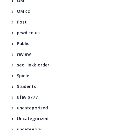
OM
OM cc
Post
prwd.co.uk
Public
review
seo_linkk_order
Spiele
Students
ufavip777
uncategorised
Uncategorized
uncategory