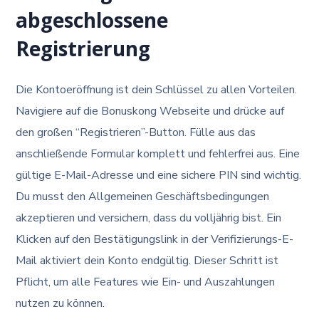
abgeschlossene
Registrierung
Die Kontoeröffnung ist dein Schlüssel zu allen Vorteilen.
Navigiere auf die Bonuskong Webseite und drücke auf
den großen “Registrieren”-Button. Fülle aus das
anschließende Formular komplett und fehlerfrei aus. Eine
gültige E-Mail-Adresse und eine sichere PIN sind wichtig.
Du musst den Allgemeinen Geschäftsbedingungen
akzeptieren und versichern, dass du volljährig bist. Ein
Klicken auf den Bestätigungslink in der Verifizierungs-E-
Mail aktiviert dein Konto endgültig. Dieser Schritt ist
Pflicht, um alle Features wie Ein- und Auszahlungen
nutzen zu können.