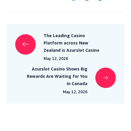
The Leading Casino
Platform across New
Zealand is Azurslot Casino
May 12, 2026
Azurslot Casino Shows Big
Rewards Are Waiting for You
in Canada
May 12, 2026