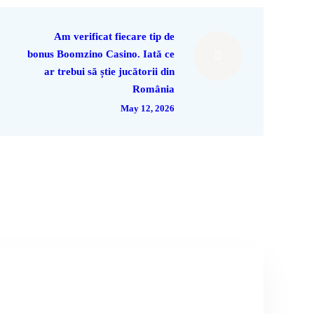
Am verificat fiecare tip de
bonus Boomzino Casino. Iată ce
ar trebui să știe jucătorii din
România
May 12, 2026