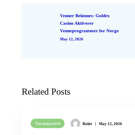
Venner Belønnes: Goldex
Casino Aktiverer
Venneprogrammer for Norge
May 12, 2026
Related Posts
Uncategorized
Rohit
May 12, 2026