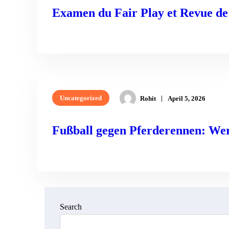
Examen du Fair Play et Revue de
READ MORE
Uncategorized
Rohit
April 5, 2026
Fußball gegen Pferderennen: Wer
READ MORE
Search