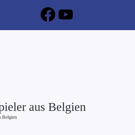
ieler aus Belgien
s Belgien