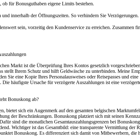
e, ob für Bonusguthaben eigene Limits bestehen.
 und innerhalb der Öffnungszeiten. So verhindern Sie Verzögerungen.
nswert sein, vorzeitig den Kundenservice zu erreichen. Zusammen find
 Auszahlungen
lgischen Markt ist die Überprüfung Ihres Kontos gesetzlich vorgeschri
ess stellt Ihrem Schutz und hilft Geldwäsche zu unterbinden. Meine Emp
aden Sie eine Kopie Ihres Personalausweises oder Reisepasses und eine
 Die häufigste Ursache für verzögerte Auszahlungen ist eine verzögerte 
steht Bonuskong ab?
, bietet sich ein Augenmerk auf den gesamten belgischen Marktumfeld
chung der Beschränkungen. Bonuskong platziert sich mit seinen Kennza
afür sind die monatlichen Gesamtauszahlungsgrenzen bei Bonuskong fü
nd. Wichtiger ist das Gesamtbild: eine transparente Vermittlung der Re
unktet Bonuskong. Es differenziert sich damit von Mitbewerbern, die h