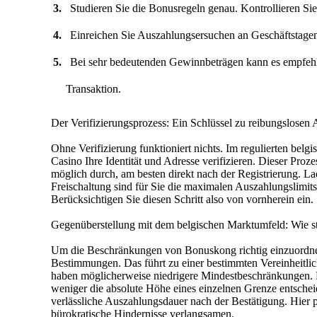
Studieren Sie die Bonusregeln genau. Kontrollieren Si
Einreichen Sie Auszahlungsersuchen an Geschäftstagen
Bei sehr bedeutenden Gewinnbeträgen kann es empfehle
Transaktion.
Der Verifizierungsprozess: Ein Schlüssel zu reibungslosen
Ohne Verifizierung funktioniert nichts. Im regulierten be
Casino Ihre Identität und Adresse verifizieren. Dieser Proz
möglich durch, am besten direkt nach der Registrierung. L
Freischaltung sind für Sie die maximalen Auszahlungslimits.
Berücksichtigen Sie diesen Schritt also von vornherein ein.
Gegenüberstellung mit dem belgischen Marktumfeld: Wie 
Um die Beschränkungen von Bonuskong richtig einzuordnen
Bestimmungen. Das führt zu einer bestimmten Vereinheitli
haben möglicherweise niedrigere Mindestbeschränkungen. D
weniger die absolute Höhe eines einzelnen Grenze entscheide
verlässliche Auszahlungsdauer nach der Bestätigung. Hier p
bürokratische Hindernisse verlangsamen.