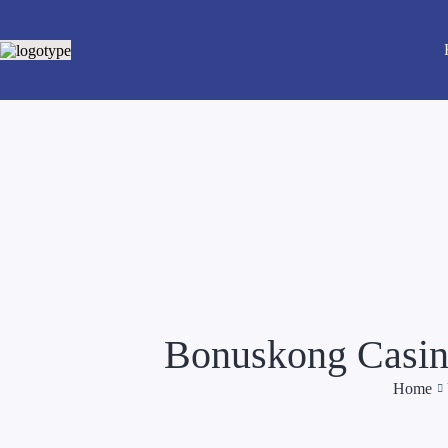
Bonuskong Casino
Home