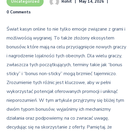
Rohit
May 14, 2026
Uncategorized
0 Comments
Świat kasyn online to nie tylko emocje związane z grami i
możliwością wygranej. To także złożony ekosystem
bonusów, które mają na celu przyciągnięcie nowych graczy
i nagrodzenie lojalności tych obecnych. Dla wielu graczy,
zwłaszcza tych początkujących, terminy takie jak “bonus
sticky” i “bonus non-sticky” mogą brzmieć tajemniczo.
Zrozumienie tych różnic jest kluczowe, aby w pełni
wykorzystać potencjał oferowanych promocji i uniknąć
nieporozumień. W tym artykule przyjrzymy się bliżej tym
dwóm typom bonusów, wyjaśnimy ich mechanizmy
działania oraz podpowiemy, na co zwracać uwagę,
decydując się na skorzystanie z oferty. Pamiętaj, że