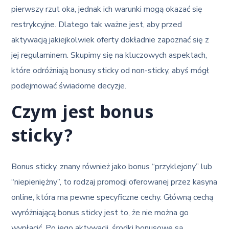
pierwszy rzut oka, jednak ich warunki mogą okazać się
restrykcyjne. Dlatego tak ważne jest, aby przed
aktywacją jakiejkolwiek oferty dokładnie zapoznać się z
jej regulaminem. Skupimy się na kluczowych aspektach,
które odróżniają bonusy sticky od non-sticky, abyś mógł
podejmować świadome decyzje.
Czym jest bonus
sticky?
Bonus sticky, znany również jako bonus “przyklejony” lub
“niepieniężny”, to rodzaj promocji oferowanej przez kasyna
online, która ma pewne specyficzne cechy. Główną cechą
wyróżniającą bonus sticky jest to, że nie można go
wypłacić. Po jego aktywacji, środki bonusowe są