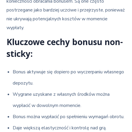
konieczności obracania bonusem. Są one często
postrzegane jako bardziej uczciwe i przejrzyste, ponieważ
nie ukrywają potencjalnych kosztów w momencie
wypłaty.
Kluczowe cechy bonusu non-
sticky:
Bonus aktywuje się dopiero po wyczerpaniu własnego
depozytu.
Wygrane uzyskane z własnych środków można
wypłacić w dowolnym momencie.
Bonus można wypłacić po spełnieniu wymagań obrotu.
Daje większą elastyczność i kontrolę nad grą.