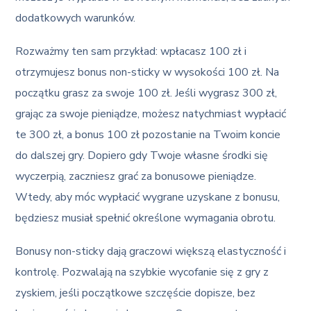
dodatkowych warunków.
Rozważmy ten sam przykład: wpłacasz 100 zł i
otrzymujesz bonus non-sticky w wysokości 100 zł. Na
początku grasz za swoje 100 zł. Jeśli wygrasz 300 zł,
grając za swoje pieniądze, możesz natychmiast wypłacić
te 300 zł, a bonus 100 zł pozostanie na Twoim koncie
do dalszej gry. Dopiero gdy Twoje własne środki się
wyczerpią, zaczniesz grać za bonusowe pieniądze.
Wtedy, aby móc wypłacić wygrane uzyskane z bonusu,
będziesz musiał spełnić określone wymagania obrotu.
Bonusy non-sticky dają graczowi większą elastyczność i
kontrolę. Pozwalają na szybkie wycofanie się z gry z
zyskiem, jeśli początkowe szczęście dopisze, bez