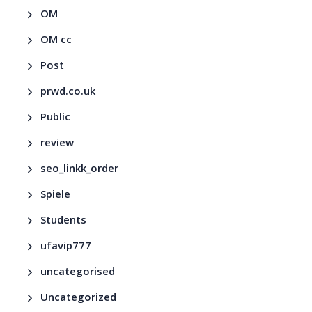
OM
OM cc
Post
prwd.co.uk
Public
review
seo_linkk_order
Spiele
Students
ufavip777
uncategorised
Uncategorized