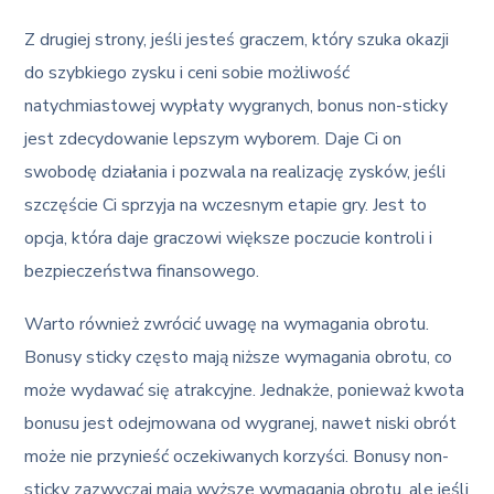
Z drugiej strony, jeśli jesteś graczem, który szuka okazji
do szybkiego zysku i ceni sobie możliwość
natychmiastowej wypłaty wygranych, bonus non-sticky
jest zdecydowanie lepszym wyborem. Daje Ci on
swobodę działania i pozwala na realizację zysków, jeśli
szczęście Ci sprzyja na wczesnym etapie gry. Jest to
opcja, która daje graczowi większe poczucie kontroli i
bezpieczeństwa finansowego.
Warto również zwrócić uwagę na wymagania obrotu.
Bonusy sticky często mają niższe wymagania obrotu, co
może wydawać się atrakcyjne. Jednakże, ponieważ kwota
bonusu jest odejmowana od wygranej, nawet niski obrót
może nie przynieść oczekiwanych korzyści. Bonusy non-
sticky zazwyczaj mają wyższe wymagania obrotu, ale jeśli