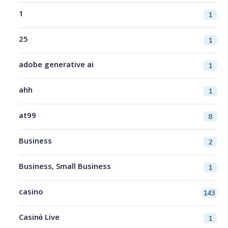
1
1
25
1
adobe generative ai
1
ahh
1
at99
8
Business
2
Business, Small Business
1
casino
143
Casinò Live
1