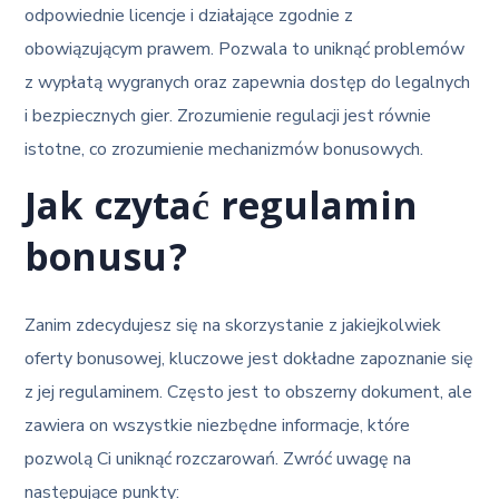
odpowiednie licencje i działające zgodnie z
obowiązującym prawem. Pozwala to uniknąć problemów
z wypłatą wygranych oraz zapewnia dostęp do legalnych
i bezpiecznych gier. Zrozumienie regulacji jest równie
istotne, co zrozumienie mechanizmów bonusowych.
Jak czytać regulamin
bonusu?
Zanim zdecydujesz się na skorzystanie z jakiejkolwiek
oferty bonusowej, kluczowe jest dokładne zapoznanie się
z jej regulaminem. Często jest to obszerny dokument, ale
zawiera on wszystkie niezbędne informacje, które
pozwolą Ci uniknąć rozczarowań. Zwróć uwagę na
następujące punkty: