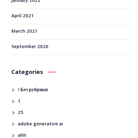
January 2022
April 2021
March 2021
September 2020
Categories
! Без рубрики
1
25
adobe generative ai
ahh