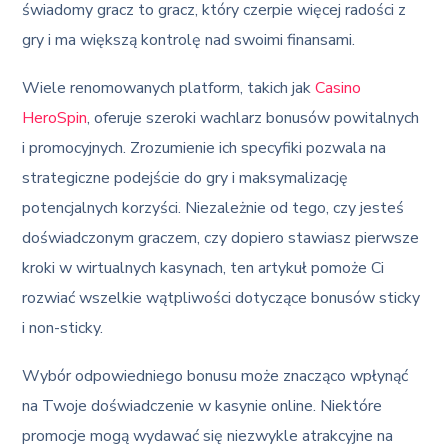
świadomy gracz to gracz, który czerpie więcej radości z
gry i ma większą kontrolę nad swoimi finansami.
Wiele renomowanych platform, takich jak
Casino
HeroSpin
, oferuje szeroki wachlarz bonusów powitalnych
i promocyjnych. Zrozumienie ich specyfiki pozwala na
strategiczne podejście do gry i maksymalizację
potencjalnych korzyści. Niezależnie od tego, czy jesteś
doświadczonym graczem, czy dopiero stawiasz pierwsze
kroki w wirtualnych kasynach, ten artykuł pomoże Ci
rozwiać wszelkie wątpliwości dotyczące bonusów sticky
i non-sticky.
Wybór odpowiedniego bonusu może znacząco wpłynąć
na Twoje doświadczenie w kasynie online. Niektóre
promocje mogą wydawać się niezwykle atrakcyjne na