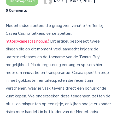
Rohit
May 12, 2026
Uncategorized
0 Comments
Nederlandse spelers die graag zien variatie treffen bij
Casea Casino telkens verse spellen,
https://caseacasinoo.nl/
. Dit artikel bespreekt twee
dingen die op dit moment veel aandacht krijgen: de
laatste releases en de toename van de ‘Bonus Buy’
mogelijkheid. Na de regulering verlangen spelers hier
meer om innovatie en transparantie. Casea speelt hierop
in met gokkasten en tafelspellen die recent zijn
verschenen, waar je vaak tevens direct een bonusronde
kunt kopen. We onderzoeken deze tendensen, zetten de
plus- en minpunten op een rijtje, en kijken hoe je er zonder
risico mee handelt in het kader van de Nederlandse