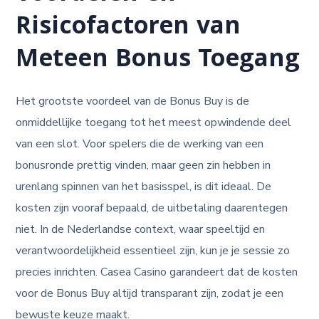
Risicofactoren van
Meteen Bonus Toegang
Het grootste voordeel van de Bonus Buy is de
onmiddellijke toegang tot het meest opwindende deel
van een slot. Voor spelers die de werking van een
bonusronde prettig vinden, maar geen zin hebben in
urenlang spinnen van het basisspel, is dit ideaal. De
kosten zijn vooraf bepaald, de uitbetaling daarentegen
niet. In de Nederlandse context, waar speeltijd en
verantwoordelijkheid essentieel zijn, kun je je sessie zo
precies inrichten. Casea Casino garandeert dat de kosten
voor de Bonus Buy altijd transparant zijn, zodat je een
bewuste keuze maakt.