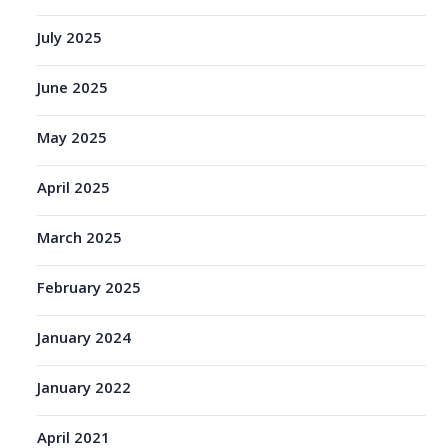
July 2025
June 2025
May 2025
April 2025
March 2025
February 2025
January 2024
January 2022
April 2021