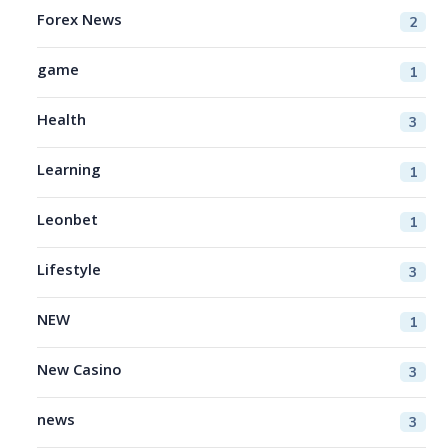
Forex News
2
game
1
Health
3
Learning
1
Leonbet
1
Lifestyle
3
NEW
1
New Casino
3
news
3