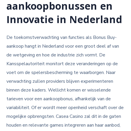
aankoopbonussen en
Innovatie in Nederland
De toekomstverwachting van functies als Bonus Buy-
aankoop hangt in Nederland voor een groot deel af van
de wetgeving en hoe de industrie zich vormt. De
Kansspelautoriteit monitort deze veranderingen op de
voet om de spelersbescherming te waarborgen. Naar
verwachting zullen providers blijven experimenteren
binnen deze kaders. Wellicht komen er wisselende
tarieven voor een aankoopbonus, afhankelijk van de
variabiliteit. Of er wordt meer openheid verschaft over de
mogelijke opbrengsten. Casea Casino zal dit in de gaten
houden en relevante games integreren aan haar aanbod,