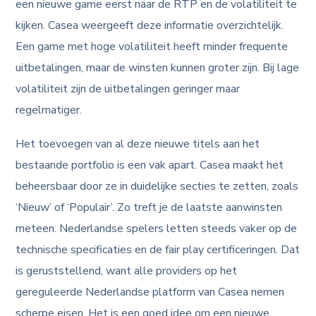
een nieuwe game eerst naar de RTP en de volatiliteit te
kijken. Casea weergeeft deze informatie overzichtelijk.
Een game met hoge volatiliteit heeft minder frequente
uitbetalingen, maar de winsten kunnen groter zijn. Bij lage
volatiliteit zijn de uitbetalingen geringer maar
regelmatiger.
Het toevoegen van al deze nieuwe titels aan het
bestaande portfolio is een vak apart. Casea maakt het
beheersbaar door ze in duidelijke secties te zetten, zoals
‘Nieuw’ of ‘Populair’. Zo treft je de laatste aanwinsten
meteen. Nederlandse spelers letten steeds vaker op de
technische specificaties en de fair play certificeringen. Dat
is geruststellend, want alle providers op het
gereguleerde Nederlandse platform van Casea nemen
scherpe eisen. Het is een goed idee om een nieuwe