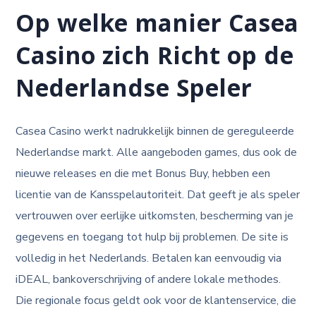
Op welke manier Casea
Casino zich Richt op de
Nederlandse Speler
Casea Casino werkt nadrukkelijk binnen de gereguleerde
Nederlandse markt. Alle aangeboden games, dus ook de
nieuwe releases en die met Bonus Buy, hebben een
licentie van de Kansspelautoriteit. Dat geeft je als speler
vertrouwen over eerlijke uitkomsten, bescherming van je
gegevens en toegang tot hulp bij problemen. De site is
volledig in het Nederlands. Betalen kan eenvoudig via
iDEAL, bankoverschrijving of andere lokale methodes.
Die regionale focus geldt ook voor de klantenservice, die