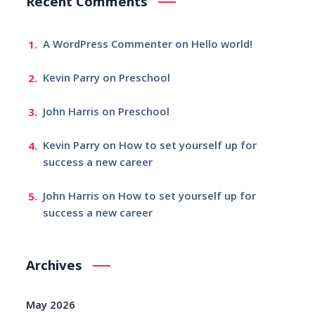
Recent Comments
A WordPress Commenter
on
Hello world!
Kevin Parry
on
Preschool
John Harris
on
Preschool
Kevin Parry
on
How to set yourself up for
success a new career
John Harris
on
How to set yourself up for
success a new career
Archives
May 2026