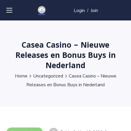
Login
Join
/
Casea Casino – Nieuwe
Releases en Bonus Buys in
Nederland
Home
Uncategorized
Casea Casino – Nieuwe
Releases en Bonus Buys in Nederland