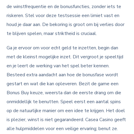
de winstfrequentie en de bonusfuncties, zonder iets te
riskeren. Stel voor deze testsessie een limiet vast en
houd je daar aan. De bekoring is groot om bij verlies door
te blijven spelen, maar striktheid is cruciaal.
Ga je ervoor om voor echt geld te inzetten, begin dan
met de kleinst mogelijke inzet. Dit vergroot je speeltijd
en je leert de werking van het spel beter kennen.
Besteed extra aandacht aan hoe de bonusfase wordt
gestart en wat die kan opleveren. Bezit de game een
Bonus Buy keuze, weersta dan de eerste drang om die
onmiddellijk te benutten. Speel eerst een aantal spins
op de natuurlijke manier om een idee te krijgen. Het doel
is plezier, winst is niet gegarandeerd. Casea Casino geeft
alle hulpmiddelen voor een veilige ervaring; benut ze.