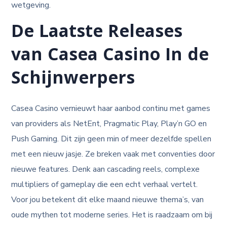
wetgeving.
De Laatste Releases
van Casea Casino In de
Schijnwerpers
Casea Casino vernieuwt haar aanbod continu met games
van providers als NetEnt, Pragmatic Play, Play’n GO en
Push Gaming. Dit zijn geen min of meer dezelfde spellen
met een nieuw jasje. Ze breken vaak met conventies door
nieuwe features. Denk aan cascading reels, complexe
multipliers of gameplay die een echt verhaal vertelt.
Voor jou betekent dit elke maand nieuwe thema’s, van
oude mythen tot moderne series. Het is raadzaam om bij