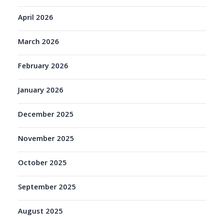
April 2026
March 2026
February 2026
January 2026
December 2025
November 2025
October 2025
September 2025
August 2025