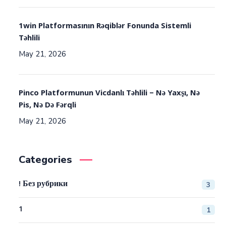
1win Platformasının Rəqiblər Fonunda Sistemli
Təhlili
May 21, 2026
Pinco Platformunun Vicdanlı Təhlili – Nə Yaxşı, Nə
Pis, Nə Də Fərqli
May 21, 2026
Categories
! Без рубрики
3
1
1