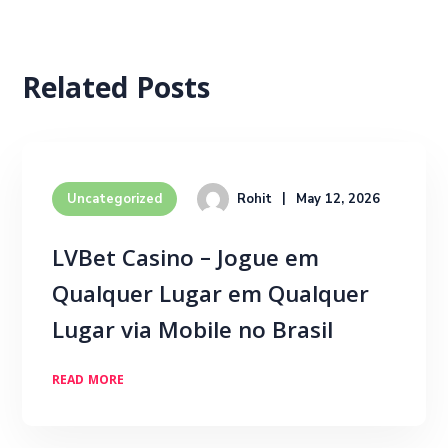
Related Posts
Rohit
May 12, 2026
Uncategorized
LVBet Casino – Jogue em
Qualquer Lugar em Qualquer
Lugar via Mobile no Brasil
READ MORE