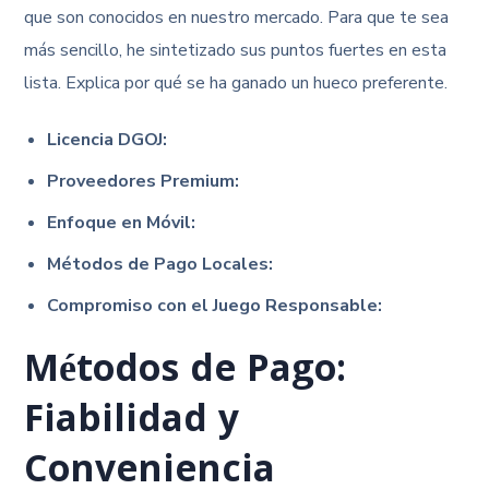
que son conocidos en nuestro mercado. Para que te sea
más sencillo, he sintetizado sus puntos fuertes en esta
lista. Explica por qué se ha ganado un hueco preferente.
Licencia DGOJ:
Proveedores Premium:
Enfoque en Móvil:
Métodos de Pago Locales:
Compromiso con el Juego Responsable:
Métodos de Pago:
Fiabilidad y
Conveniencia