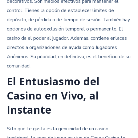
decorativos. Son medios efectivos para mantener el
control. Tienes la opción de establecer límites de
depósito, de pérdida o de tiempo de sesión. También hay
opciones de autoexclusión temporal o permanente. El
casino da el poder al jugador. Además, contiene enlaces
directos a organizaciones de ayuda como Jugadores
Anónimos. Su prioridad, en definitiva, es el beneficio de su
comunidad.
El Entusiasmo del
Casino en Vivo, al
Instante
Si lo que te gusta es la genuinidad de un casino