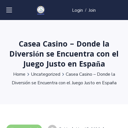
Login
Join
/
Casea Casino – Donde la
Diversión se Encuentra con el
Juego Justo en España
Home
Uncategorized
Casea Casino – Donde la
Diversión se Encuentra con el Juego Justo en España