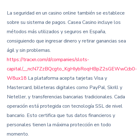
La seguridad en un casino online también se establece
sobre su sistema de pagos. Casea Casino incluye los
métodos más utilizados y seguros en España,
consiguiendo que ingresar dinero y retirar ganancias sea
ágil y sin problemas.
https://tracxn.com/d/companies/slots-
capital/__ncN7ZzBQcgto_KgHIybRoqHBpZ2sGEWwCcb0-
W8ux18
La plataforma acepta tarjetas Visa y
Mastercard, billeteras digitales como PayPal, Skrill y
Neteller, y transferencias bancarias tradicionales. Cada
operación está protegida con tecnología SSL de nivel
bancario. Esto certifica que tus datos financieros y
personales tienen la máxima protección en todo
momento.