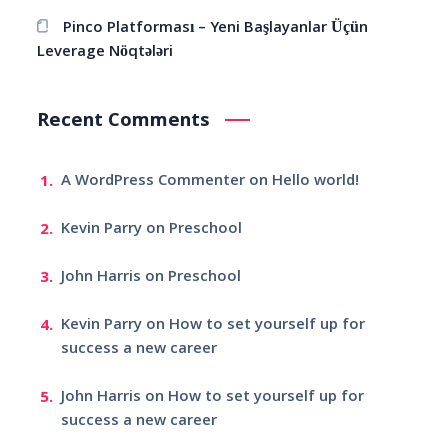
Pinco Platforması – Yeni Başlayanlar Üçün
Leverage Nöqtələri
Recent Comments
A WordPress Commenter
on
Hello world!
Kevin Parry
on
Preschool
John Harris
on
Preschool
Kevin Parry
on
How to set yourself up for
success a new career
John Harris
on
How to set yourself up for
success a new career