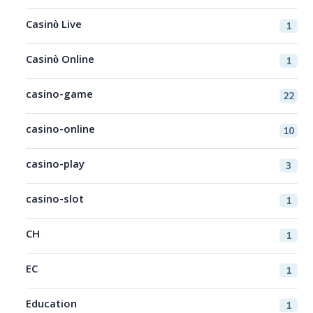
Casinò Live
1
Casinò Online
1
casino-game
22
casino-online
10
casino-play
3
casino-slot
1
CH
1
EC
1
Education
1