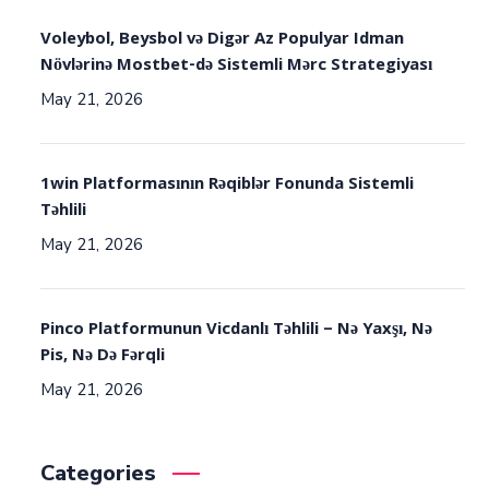
Voleybol, Beysbol və Digər Az Populyar Idman
Növlərinə Mostbet-də Sistemli Mərc Strategiyası
May 21, 2026
1win Platformasının Rəqiblər Fonunda Sistemli
Təhlili
May 21, 2026
Pinco Platformunun Vicdanlı Təhlili – Nə Yaxşı, Nə
Pis, Nə Də Fərqli
May 21, 2026
Categories