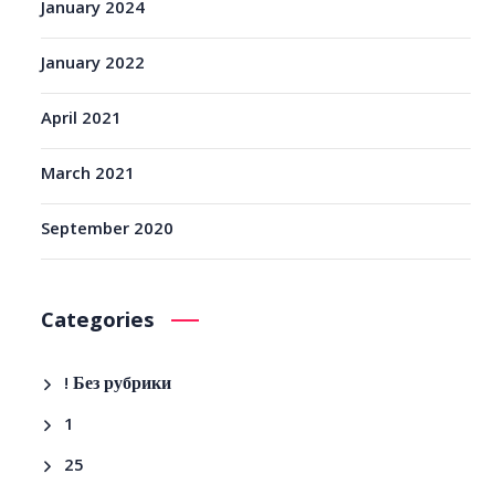
January 2024
January 2022
April 2021
March 2021
September 2020
Categories
! Без рубрики
1
25