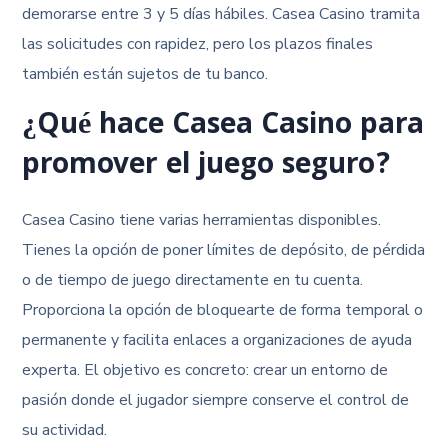
demorarse entre 3 y 5 días hábiles. Casea Casino tramita
las solicitudes con rapidez, pero los plazos finales
también están sujetos de tu banco.
¿Qué hace Casea Casino para
promover el juego seguro?
Casea Casino tiene varias herramientas disponibles.
Tienes la opción de poner límites de depósito, de pérdida
o de tiempo de juego directamente en tu cuenta.
Proporciona la opción de bloquearte de forma temporal o
permanente y facilita enlaces a organizaciones de ayuda
experta. El objetivo es concreto: crear un entorno de
pasión donde el jugador siempre conserve el control de
su actividad.