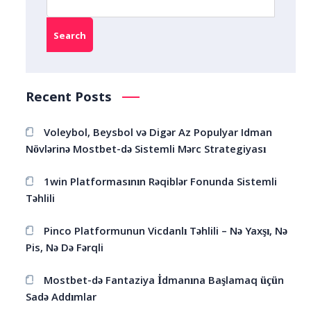
Search
Recent Posts
Voleybol, Beysbol və Digər Az Populyar Idman
Növlərinə Mostbet-də Sistemli Mərc Strategiyası
1win Platformasının Rəqiblər Fonunda Sistemli
Təhlili
Pinco Platformunun Vicdanlı Təhlili – Nə Yaxşı, Nə
Pis, Nə Də Fərqli
Mostbet-də Fantaziya İdmanına Başlamaq üçün
Sadə Addımlar