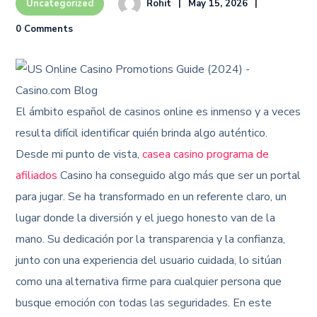
Rohit
May 15, 2026
Uncategorized
0 Comments
El ámbito español de casinos online es inmenso y a veces
resulta difícil identificar quién brinda algo auténtico.
Desde mi punto de vista,
casea casino programa de
afiliados
Casino ha conseguido algo más que ser un portal
para jugar. Se ha transformado en un referente claro, un
lugar donde la diversión y el juego honesto van de la
mano. Su dedicación por la transparencia y la confianza,
junto con una experiencia del usuario cuidada, lo sitúan
como una alternativa firme para cualquier persona que
busque emoción con todas las seguridades. En este