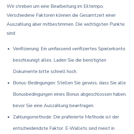
Wir streben um eine Bearbeitung im Eiltempo.
Verschiedene Faktoren können die Gesamtzeit einer
Auszahlung aber mitbestimmen. Die wichtigsten Punkte
sind:
Verifizierung: Ein umfassend verifiziertes Spielerkonto
beschleunigt alles. Laden Sie die benötigten
Dokumente bitte schnell hoch.
Bonus-Bedingungen: Stellen Sie gewiss, dass Sie alle
Bonusbedingungen eines Bonus abgeschlossen haben,
bevor Sie eine Auszahlung beantragen.
Zahlungsmethode: Die präferierte Methode ist der
entscheidendste Faktor. E-Wallets sind meist in