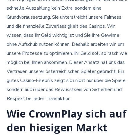
schnelle Auszahlung kein Extra, sondern eine
Grundvoraussetzung. Sie unterstreicht unsere Fairness
und die finanzielle Zuverlässigkeit des Casinos. Wir
wissen, dass Ihr Geld wichtig ist und Sie Ihre Gewinne
ohne Aufschub nutzen können. Deshalb arbeiten wir, um
unsere Prozesse zu optimieren. Ihr Geld soll so rasch wie
möglich bei Ihnen ankommen. Dieser Ansatz hat uns das
Vertrauen unserer österreichischen Spieler gebracht. Ein
gutes Casino-Erlebnis zeigt sich nicht nur über die Spiele,
sondern auch über das Bewusstsein von Sicherheit und
Respekt bei jeder Transaktion.
Wie CrownPlay sich auf
den hiesigen Markt