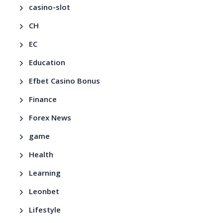
casino-slot
CH
EC
Education
Efbet Casino Bonus
Finance
Forex News
game
Health
Learning
Leonbet
Lifestyle