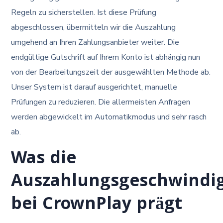
Regeln zu sicherstellen. Ist diese Prüfung
abgeschlossen, übermitteln wir die Auszahlung
umgehend an Ihren Zahlungsanbieter weiter. Die
endgültige Gutschrift auf Ihrem Konto ist abhängig nun
von der Bearbeitungszeit der ausgewählten Methode ab.
Unser System ist darauf ausgerichtet, manuelle
Prüfungen zu reduzieren. Die allermeisten Anfragen
werden abgewickelt im Automatikmodus und sehr rasch
ab.
Was die
Auszahlungsgeschwindig
bei CrownPlay prägt