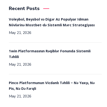
Recent Posts
Voleybol, Beysbol və Digər Az Populyar Idman
Növlərinə Mostbet-də Sistemli Mərc Strategiyası
May 21, 2026
1win Platformasının Rəqiblər Fonunda Sistemli
Təhlili
May 21, 2026
Pinco Platformunun Vicdanlı Təhlili – Nə Yaxşı, Nə
Pis, Nə Də Fərqli
May 21, 2026