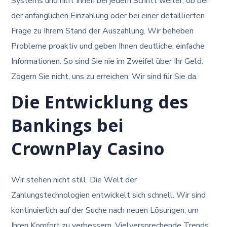
Systems und hilft Ihnen bei jedem Schritt weiter, ob bei
der anfänglichen Einzahlung oder bei einer detaillierten
Frage zu Ihrem Stand der Auszahlung. Wir beheben
Probleme proaktiv und geben Ihnen deutliche, einfache
Informationen. So sind Sie nie im Zweifel über Ihr Geld.
Zögern Sie nicht, uns zu erreichen. Wir sind für Sie da.
Die Entwicklung des
Bankings bei
CrownPlay Casino
Wir stehen nicht still. Die Welt der
Zahlungstechnologien entwickelt sich schnell. Wir sind
kontinuierlich auf der Suche nach neuen Lösungen, um
Ihren Komfort zu verbessern. Vielversprechende Trends