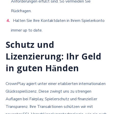
Anforderungen erfüllt sind. So vermeiden Sie
Rückfragen.
Halten Sie Ihre Kontaktdaten in Ihrem Spielerkonto
immer up to date.
Schutz und
Lizenzierung: Ihr Geld
in guten Händen
CrownPlay agiert unter einer etablierten internationalen
Glücksspiellizenz. Diese zwingt uns zu strengen
Auflagen bei Fairplay, Spielerschutz und finanzieller
Transparenz. Ihre Transaktionen schützen wir mit