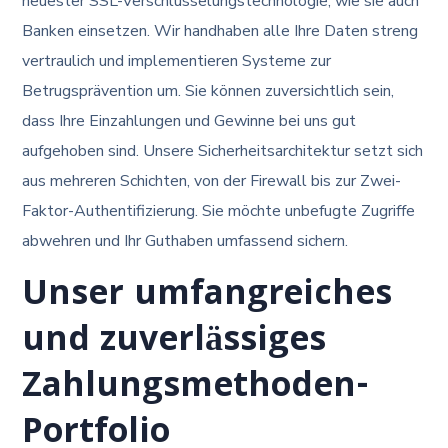
neuester SSL-Verschlüsselungstechnologie, wie sie auch
Banken einsetzen. Wir handhaben alle Ihre Daten streng
vertraulich und implementieren Systeme zur
Betrugsprävention um. Sie können zuversichtlich sein,
dass Ihre Einzahlungen und Gewinne bei uns gut
aufgehoben sind. Unsere Sicherheitsarchitektur setzt sich
aus mehreren Schichten, von der Firewall bis zur Zwei-
Faktor-Authentifizierung. Sie möchte unbefugte Zugriffe
abwehren und Ihr Guthaben umfassend sichern.
Unser umfangreiches
und zuverlässiges
Zahlungsmethoden-
Portfolio