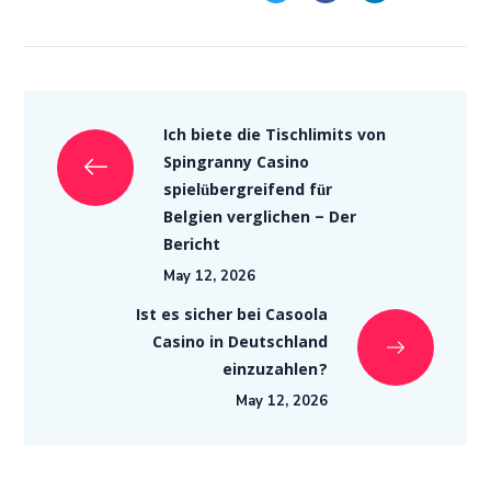
Ich biete die Tischlimits von
Spingranny Casino
spielübergreifend für
Belgien verglichen – Der
Bericht
May 12, 2026
Ist es sicher bei Casoola
Casino in Deutschland
einzuzahlen?
May 12, 2026