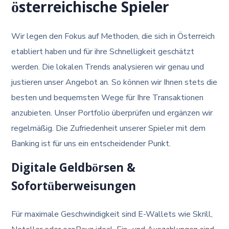
österreichische Spieler
Wir legen den Fokus auf Methoden, die sich in Österreich
etabliert haben und für ihre Schnelligkeit geschätzt
werden. Die lokalen Trends analysieren wir genau und
justieren unser Angebot an. So können wir Ihnen stets die
besten und bequemsten Wege für Ihre Transaktionen
anzubieten. Unser Portfolio überprüfen und ergänzen wir
regelmäßig. Die Zufriedenheit unserer Spieler mit dem
Banking ist für uns ein entscheidender Punkt.
Digitale Geldbörsen &
Sofortüberweisungen
Für maximale Geschwindigkeit sind E-Wallets wie Skrill,