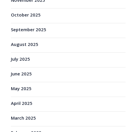
November 2025
October 2025
September 2025
August 2025
July 2025
June 2025
May 2025
April 2025
March 2025