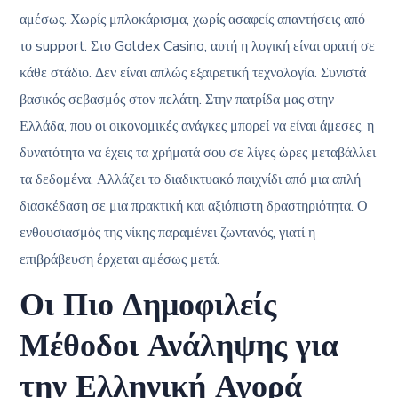
αμέσως. Χωρίς μπλοκάρισμα, χωρίς ασαφείς απαντήσεις από
το support. Στο Goldex Casino, αυτή η λογική είναι ορατή σε
κάθε στάδιο. Δεν είναι απλώς εξαιρετική τεχνολογία. Συνιστά
βασικός σεβασμός στον πελάτη. Στην πατρίδα μας στην
Ελλάδα, που οι οικονομικές ανάγκες μπορεί να είναι άμεσες, η
δυνατότητα να έχεις τα χρήματά σου σε λίγες ώρες μεταβάλλει
τα δεδομένα. Αλλάζει το διαδικτυακό παιχνίδι από μια απλή
διασκέδαση σε μια πρακτική και αξιόπιστη δραστηριότητα. Ο
ενθουσιασμός της νίκης παραμένει ζωντανός, γιατί η
επιβράβευση έρχεται αμέσως μετά.
Οι Πιο Δημοφιλείς
Μέθοδοι Ανάληψης για
την Ελληνική Αγορά