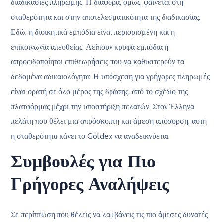
διαδικασίες πληρωμής. Η διαφορά, όμως, φαίνεται στη
σταθερότητα και στην αποτελεσματικότητα της διαδικασίας.
Εδώ, η διοικητικά εμπόδια είναι περιορισμένη και η
επικοινωνία απευθείας. Λείπουν κρυφά εμπόδια ή
απροειδοποίητοι επιθεωρήσεις που να καθυστερούν τα
δεδομένα αδικαιολόγητα. Η υπόσχεση για γρήγορες πληρωμές
είναι ορατή σε όλο μέρος της δράσης, από το σχέδιο της
πλατφόρμας μέχρι την υποστήριξη πελατών. Στον Έλληνα
πελάτη που θέλει μια απρόσκοπτη και άμεση απόσυρση, αυτή
η σταθερότητα κάνει το Goldex να αναδεικνύεται.
Συμβουλές για Πιο
Γρήγορες Αναλήψεις
Σε περίπτωση που θέλεις να λαμβάνεις τις πιο άμεσες δυνατές