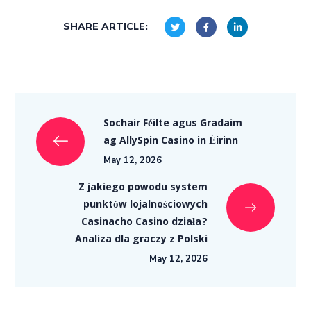
SHARE ARTICLE:
Sochair Féilte agus Gradaim
ag AllySpin Casino in Éirinn
May 12, 2026
Z jakiego powodu system
punktów lojalnościowych
Casinacho Casino działa?
Analiza dla graczy z Polski
May 12, 2026