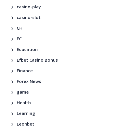
casino-play
casino-slot
CH
EC
Education
Efbet Casino Bonus
Finance
Forex News
game
Health
Learning
Leonbet