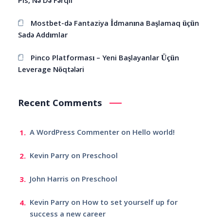
Pis, Nə Də Fərqli
Mostbet-də Fantaziya İdmanına Başlamaq üçün
Sadə Addımlar
Pinco Platforması – Yeni Başlayanlar Üçün
Leverage Nöqtələri
Recent Comments
A WordPress Commenter
on
Hello world!
Kevin Parry
on
Preschool
John Harris
on
Preschool
Kevin Parry
on
How to set yourself up for
success a new career