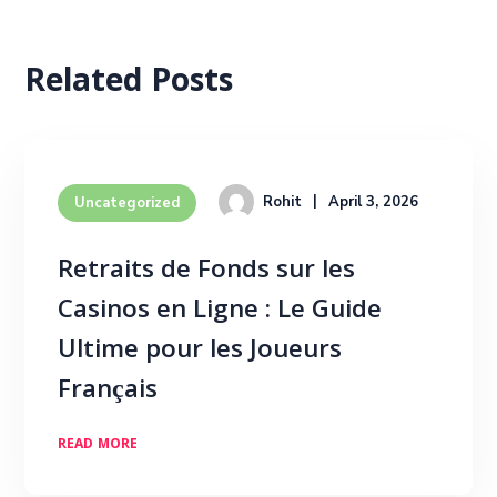
Related Posts
Rohit
April 3, 2026
Uncategorized
Retraits de Fonds sur les
Casinos en Ligne : Le Guide
Ultime pour les Joueurs
Français
READ MORE