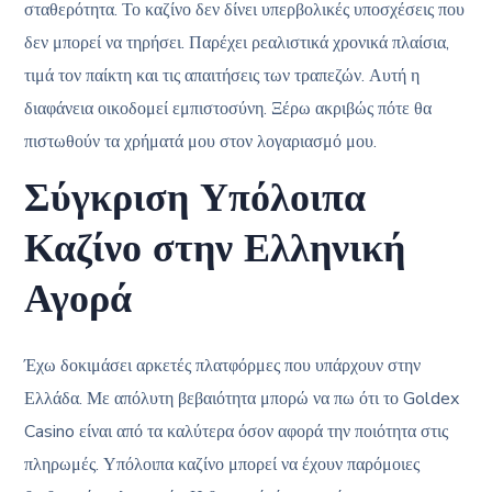
σταθερότητα. Το καζίνο δεν δίνει υπερβολικές υποσχέσεις που
δεν μπορεί να τηρήσει. Παρέχει ρεαλιστικά χρονικά πλαίσια,
τιμά τον παίκτη και τις απαιτήσεις των τραπεζών. Αυτή η
διαφάνεια οικοδομεί εμπιστοσύνη. Ξέρω ακριβώς πότε θα
πιστωθούν τα χρήματά μου στον λογαριασμό μου.
Σύγκριση Υπόλοιπα
Καζίνο στην Ελληνική
Αγορά
Έχω δοκιμάσει αρκετές πλατφόρμες που υπάρχουν στην
Ελλάδα. Με απόλυτη βεβαιότητα μπορώ να πω ότι το Goldex
Casino είναι από τα καλύτερα όσον αφορά την ποιότητα στις
πληρωμές. Υπόλοιπα καζίνο μπορεί να έχουν παρόμοιες