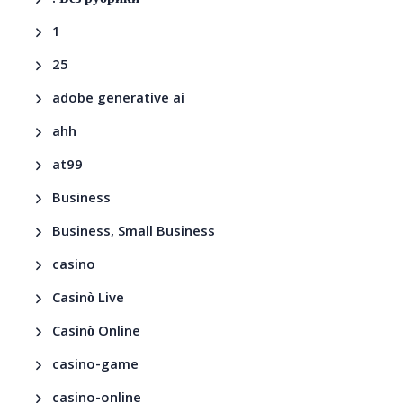
1
25
adobe generative ai
ahh
at99
Business
Business, Small Business
casino
Casinò Live
Casinò Online
casino-game
casino-online