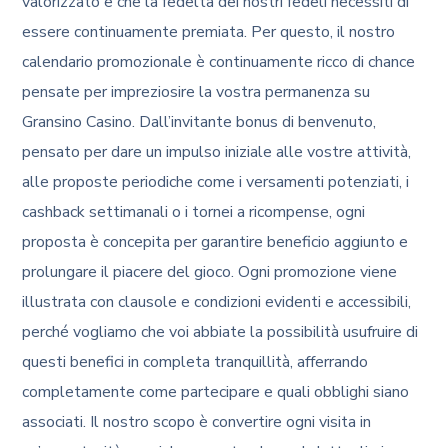
valorizzato e che la fedeltà dei nostri fedeli necessiti di
essere continuamente premiata. Per questo, il nostro
calendario promozionale è continuamente ricco di chance
pensate per impreziosire la vostra permanenza su
Gransino Casino. Dall’invitante bonus di benvenuto,
pensato per dare un impulso iniziale alle vostre attività,
alle proposte periodiche come i versamenti potenziati, i
cashback settimanali o i tornei a ricompense, ogni
proposta è concepita per garantire beneficio aggiunto e
prolungare il piacere del gioco. Ogni promozione viene
illustrata con clausole e condizioni evidenti e accessibili,
perché vogliamo che voi abbiate la possibilità usufruire di
questi benefici in completa tranquillità, afferrando
completamente come partecipare e quali obblighi siano
associati. Il nostro scopo è convertire ogni visita in