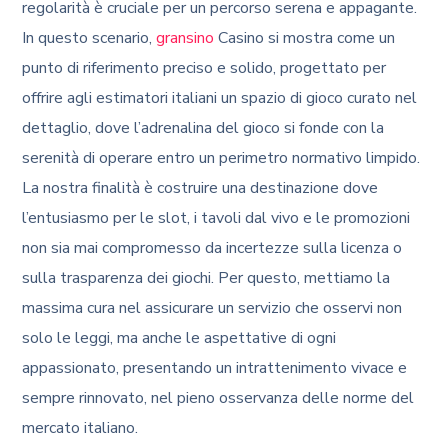
regolarità è cruciale per un percorso serena e appagante.
In questo scenario,
gransino
Casino si mostra come un
punto di riferimento preciso e solido, progettato per
offrire agli estimatori italiani un spazio di gioco curato nel
dettaglio, dove l’adrenalina del gioco si fonde con la
serenità di operare entro un perimetro normativo limpido.
La nostra finalità è costruire una destinazione dove
l’entusiasmo per le slot, i tavoli dal vivo e le promozioni
non sia mai compromesso da incertezze sulla licenza o
sulla trasparenza dei giochi. Per questo, mettiamo la
massima cura nel assicurare un servizio che osservi non
solo le leggi, ma anche le aspettative di ogni
appassionato, presentando un intrattenimento vivace e
sempre rinnovato, nel pieno osservanza delle norme del
mercato italiano.