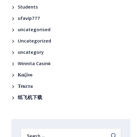
Students
ufavip777
uncategorised
Uncategorized
uncategory
Winnita Casinò
Καζίνο
Текста
纸飞机下载