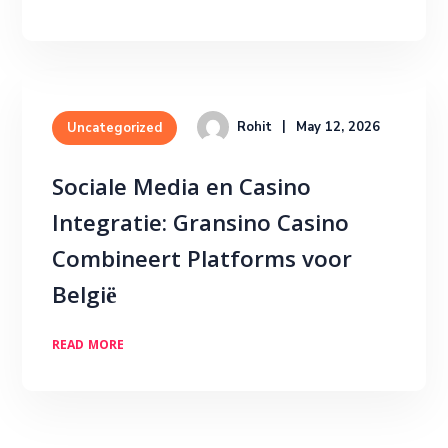
Rohit
May 12, 2026
Uncategorized
Sociale Media en Casino
Integratie: Gransino Casino
Combineert Platforms voor
België
READ MORE