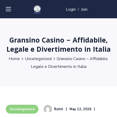
Login
Join
/
Gransino Casino – Affidabile,
Legale e Divertimento in Italia
Home
Uncategorized
Gransino Casino – Affidabile,
Legale e Divertimento in Italia
Rohit
May 12, 2026
Uncategorized