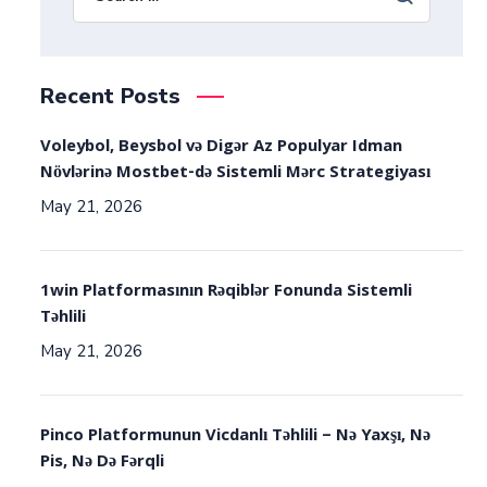
Recent Posts
Voleybol, Beysbol və Digər Az Populyar Idman
Növlərinə Mostbet-də Sistemli Mərc Strategiyası
May 21, 2026
1win Platformasının Rəqiblər Fonunda Sistemli
Təhlili
May 21, 2026
Pinco Platformunun Vicdanlı Təhlili – Nə Yaxşı, Nə
Pis, Nə Də Fərqli