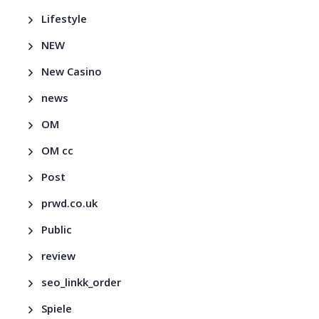
Lifestyle
NEW
New Casino
news
OM
OM cc
Post
prwd.co.uk
Public
review
seo_linkk_order
Spiele