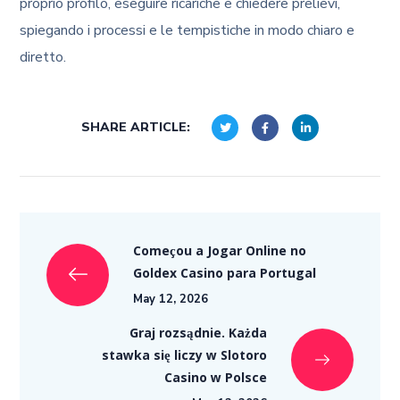
proprio profilo, eseguire ricariche e chiedere prelievi,
spiegando i processi e le tempistiche in modo chiaro e
diretto.
SHARE ARTICLE:
Começou a Jogar Online no
Goldex Casino para Portugal
May 12, 2026
Graj rozsądnie. Każda
stawka się liczy w Slotoro
Casino w Polsce