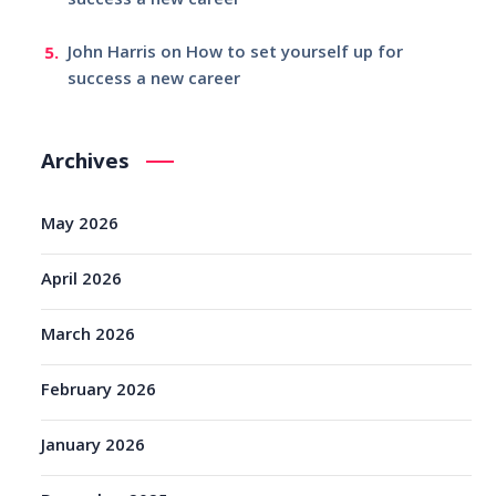
success a new career
John Harris
on
How to set yourself up for
success a new career
Archives
May 2026
April 2026
March 2026
February 2026
January 2026