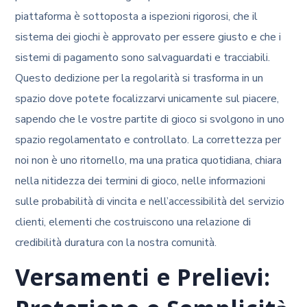
piattaforma è sottoposta a ispezioni rigorosi, che il
sistema dei giochi è approvato per essere giusto e che i
sistemi di pagamento sono salvaguardati e tracciabili.
Questo dedizione per la regolarità si trasforma in un
spazio dove potete focalizzarvi unicamente sul piacere,
sapendo che le vostre partite di gioco si svolgono in uno
spazio regolamentato e controllato. La correttezza per
noi non è uno ritornello, ma una pratica quotidiana, chiara
nella nitidezza dei termini di gioco, nelle informazioni
sulle probabilità di vincita e nell’accessibilità del servizio
clienti, elementi che costruiscono una relazione di
credibilità duratura con la nostra comunità.
Versamenti e Prelievi: