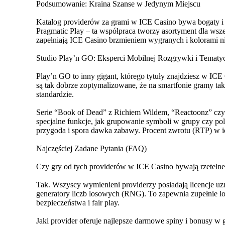
Podsumowanie: Kraina Szanse w Jedynym Miejscu
Katalog providerów za grami w ICE Casino bywa bogaty i 
Pragmatic Play – ta współpraca tworzy asortyment dla wszel
zapełniają ICE Casino brzmieniem wygranych i kolorami 
Studio Play’n GO: Eksperci Mobilnej Rozgrywki i Temat
Play’n GO to inny gigant, którego tytuły znajdziesz w ICE 
są tak dobrze zoptymalizowane, że na smartfonie gramy ta
standardzie.
Serie “Book of Dead” z Richiem Wildem, “Reactoonz” czy “
specjalne funkcje, jak grupowanie symboli w grupy czy pol
przygoda i spora dawka zabawy. Procent zwrotu (RTP) w i
Najczęściej Zadane Pytania (FAQ)
Czy gry od tych providerów w ICE Casino bywają rzetelne
Tak. Wszyscy wymienieni providerzy posiadają licencje u
generatory liczb losowych (RNG). To zapewnia zupełnie lo
bezpieczeństwa i fair play.
Jaki provider oferuje najlepsze darmowe spiny i bonusy w 