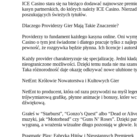
ICE Casino stara się na bieżąco dodawać najnowsze premie
kasyn partnerskich, do których należy ICE Casino. Nierzad
poszukujących świeżych tytułów.
Dlaczego Providerzy Gier Mają Takie Znaczenie?
Providerzy to fundament każdego kasyna online. Oni wymyśl
Casino o tym jest świadome i dlatego pracuje tylko z najl
pewność, że rozgrywka będzie płynna. Ich licencje i autors
Każdy provider charakteryzuje się specjalizację. Jedni kła
nieograniczone możliwości. Dzięki temu nuda nie ma szans
Taka różnorodność daje okazję odkrywać nowe ulubione tytu
NetEnt: Królowie Nowatorstwa i Kultowych Gier
NetEnt to producent, która od razu przywodzi na myśl lege
trójwymiarową grafikę, płynne animacje i bonusy, które wc
dźwiękową.
Grałeś w “Starburst”, “Gonzo’s Quest” albo “Dead or Alive”?
muzyki, jak “Motorhead” czy “Guns N’ Roses”. Dzięki part
wygraną, a wrażenia wizualne długo pozostają w głowie. Ic
Pragmatic Play: Fabryka Hitów i Nieustannych Premierek