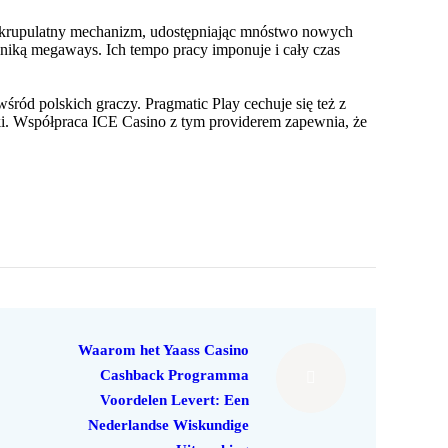
k skrupulatny mechanizm, udostępniając mnóstwo nowych
iką megaways. Ich tempo pracy imponuje i cały czas
śród polskich graczy. Pragmatic Play cechuje się też z
wki. Współpraca ICE Casino z tym providerem zapewnia, że
Waarom het Yaass Casino
Cashback Programma
Voordelen Levert: Een
Nederlandse Wiskundige