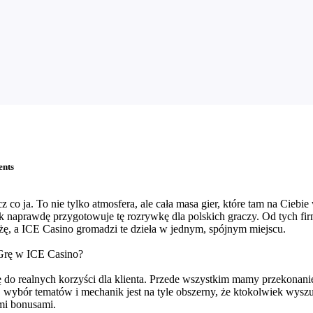
nts
z co ja. To nie tylko atmosfera, ale cała masa gier, które tam na Cie
ak naprawdę przygotowuje tę rozrywkę dla polskich graczy. Od tych fi
nżę, a ICE Casino gromadzi te dzieła w jednym, spójnym miejscu.
 Grę w ICE Casino?
o realnych korzyści dla klienta. Przede wszystkim mamy przekonanie c
wybór tematów i mechanik jest na tyle obszerny, że ktokolwiek wyszuk
mi bonusami.