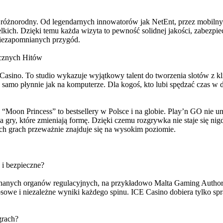
różnorodny. Od legendarnych innowatorów jak NetEnt, przez mobilny
kich. Dzięki temu każda wizyta to pewność solidnej jakości, zabezpiecz
niezapomnianych przygód.
ycznych Hitów
Casino. To studio wykazuje wyjątkowy talent do tworzenia slotów z klim
k samo płynnie jak na komputerze. Dla kogoś, kto lubi spędzać czas w
Moon Princess” to bestsellery w Polsce i na globie. Play’n GO nie 
a gry, które zmieniają formę. Dzięki czemu rozgrywka nie staje się nig
ch grach przeważnie znajduje się na wysokim poziomie.
 i bezpieczne?
znanych organów regulacyjnych, na przykładowo Malta Gaming Authori
sowe i niezależne wyniki każdego spinu. ICE Casino dobiera tylko s
grach?