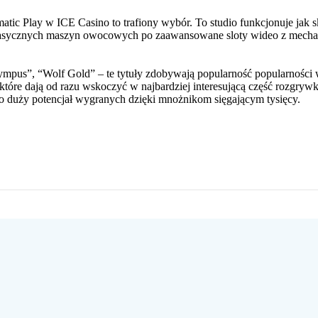
matic Play w ICE Casino to trafiony wybór. To studio funkcjonuje ja
klasycznych maszyn owocowych po zaawansowane sloty wideo z mechan
lympus”, “Wolf Gold” – te tytuły zdobywają popularność popularności w
 które dają od razu wskoczyć w najbardziej interesującą część rozgry
o duży potencjał wygranych dzięki mnożnikom sięgającym tysięcy.