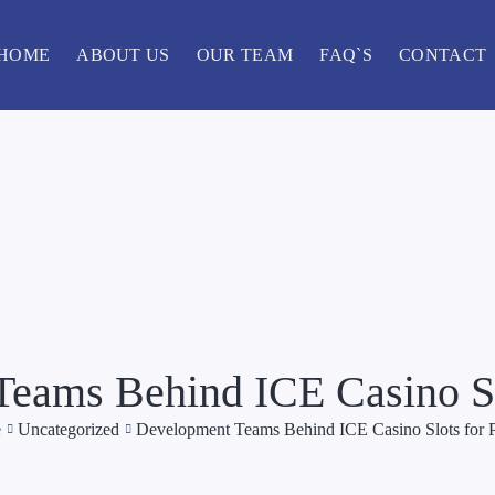
HOME
ABOUT US
OUR TEAM
FAQ`S
CONTACT
eams Behind ICE Casino Sl
e
Uncategorized
Development Teams Behind ICE Casino Slots for 