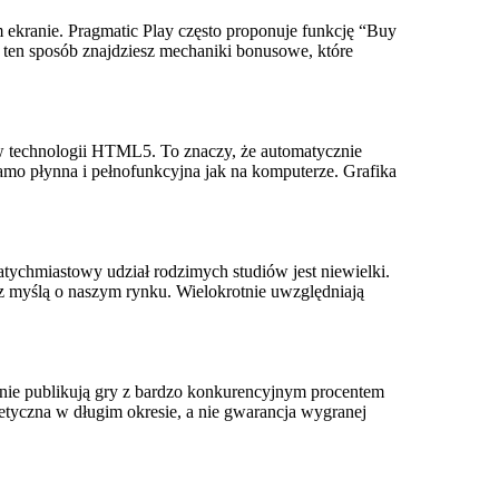
 ekranie. Pragmatic Play często proponuje funkcję “Buy
 ten sposób znajdziesz mechaniki bonusowe, które
 w technologii HTML5. To znaczy, że automatycznie
samo płynna i pełnofunkcyjna jak na komputerze. Grafika
tychmiastowy udział rodzimych studiów jest niewielki.
 z myślą o naszym rynku. Wielokrotnie uwzględniają
znie publikują gry z bardzo konkurencyjnym procentem
etyczna w długim okresie, a nie gwarancja wygranej