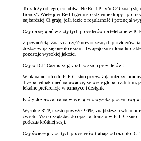
To zależy od tego, co lubisz. NetEnt i Play’n GO znają s
Bonus”. Wiele gier Red Tiger ma codzienne dropy i promoc
najbardziej Ci grają, jeśli idzie o regularność i potencjał w
Czy da się grać w sloty tych providerów na telefonie w IC
Z pewnością. Znaczna część nowoczesnych providerów, tak
dostosowują się one do ekranu Twojego smartfona lub table
pozostaje wysokiej jakości.
Czy w ICE Casino są gry od polskich providerów?
W aktualnej ofercie ICE Casino przeważają międzynarodowi
Trzeba jednak mieć na uwadze, że wiele globalnych firm, j
lokalne preferencje w tematyce i designie.
Który dostawca ma najwięcej gier z wysoką procentową w
Wysokie RTP, często powyżej 96%, znajdziesz u wielu pro
zwrotu. Warto zaglądać do opisu automatu w ICE Casino – w
podczas krótkiej sesji.
Czy świeże gry od tych providerów trafiają od razu do IC