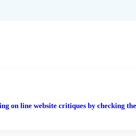
g on line website critiques by checking the