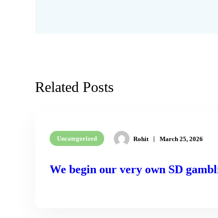
Related Posts
Uncategorized
Rohit
March 25, 2026
We begin our very own SD gamblin
READ MORE