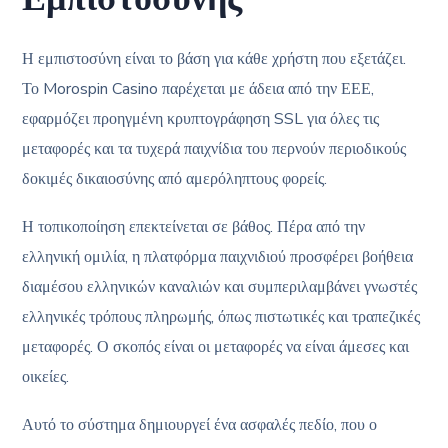
Εμπιστοσύνης
Η εμπιστοσύνη είναι το βάση για κάθε χρήστη που εξετάζει.
Το Morospin Casino παρέχεται με άδεια από την ΕΕΕ,
εφαρμόζει προηγμένη κρυπτογράφηση SSL για όλες τις
μεταφορές και τα τυχερά παιχνίδια του περνούν περιοδικούς
δοκιμές δικαιοσύνης από αμερόληπτους φορείς.
Η τοπικοποίηση επεκτείνεται σε βάθος. Πέρα από την
ελληνική ομιλία, η πλατφόρμα παιχνιδιού προσφέρει βοήθεια
διαμέσου ελληνικών καναλιών και συμπεριλαμβάνει γνωστές
ελληνικές τρόπους πληρωμής, όπως πιστωτικές και τραπεζικές
μεταφορές. Ο σκοπός είναι οι μεταφορές να είναι άμεσες και
οικείες.
Αυτό το σύστημα δημιουργεί ένα ασφαλές πεδίο, που ο