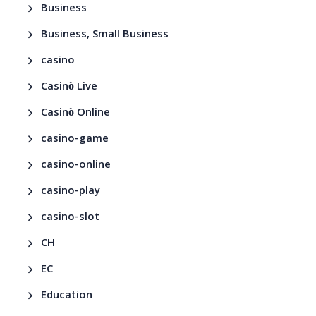
Business
Business, Small Business
casino
Casinò Live
Casinò Online
casino-game
casino-online
casino-play
casino-slot
CH
EC
Education