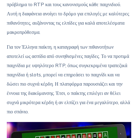
πρόβλημα το RTP και τους κανονισμούς κάθε παιχνιδιού.
Αυτή η διαφάνεια ανοίγει το δρόμο για επιλογές με καλύτερες
πιθανότητες, αυξάνοντας τις ελπίδες για καλά αποτελέσματα
μακροπρόθεσμα.
Για τον Έλληνα παίκτη, η καταγραφή των πιθανοτήτων
αποτελεί ως ασπίδα από συνηθισμένες παγίδες. Το να προτιμά
παιχνίδια με υψηλότερο RTP, όπως συγκεκριμένα τραπεζικά
παιχνίδια ή slots, μπορεί να επηρεάσει το παιχνίδι και να
δώσει πιο συχνά κέρδη. Η πλατφόρμα παρουσιάζει και την
έννοια της διακύμανσης. Έτσι, ο παίκτης επιλέγει αν θέλει
συχνά μικρότερα κέρδη ή αν ελπίζει για ένα μεγαλύτερο, αλλά
πιο σπάνιο.