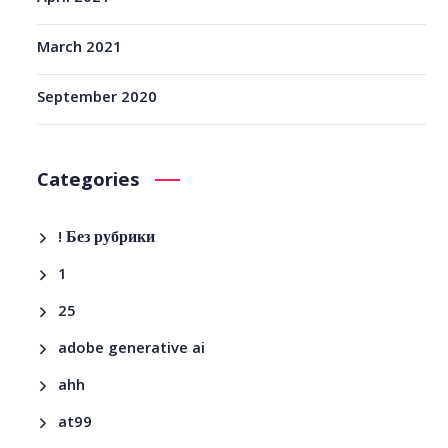
March 2021
September 2020
Categories
! Без рубрики
1
25
adobe generative ai
ahh
at99