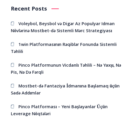
Recent Posts
Voleybol, Beysbol və Digər Az Populyar Idman
Növlərinə Mostbet-də Sistemli Mərc Strategiyası
1win Platformasının Rəqiblər Fonunda Sistemli
Təhlili
Pinco Platformunun Vicdanlı Təhlili – Nə Yaxşı, Nə
Pis, Nə Də Fərqli
Mostbet-də Fantaziya İdmanına Başlamaq üçün
Sadə Addımlar
Pinco Platforması – Yeni Başlayanlar Üçün
Leverage Nöqtələri