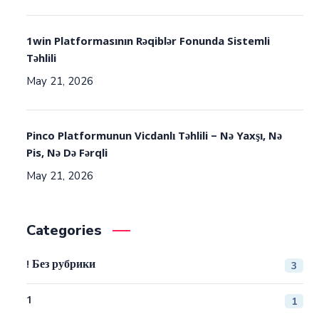
1win Platformasının Rəqiblər Fonunda Sistemli
Təhlili
May 21, 2026
Pinco Platformunun Vicdanlı Təhlili – Nə Yaxşı, Nə
Pis, Nə Də Fərqli
May 21, 2026
Categories
! Без рубрики
3
1
1