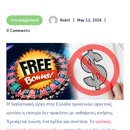
Rohit
May 12, 2026
Uncategorized
0 Comments
Η διαδικτυακή τζόγο στην Ελλάδα προσελκύει αρκετούς,
ωστόσο η επιτυχία δεν προκύπτει με αυθαίρετες κινήσεις.
Χρειάζεται γνώση, ένα σχέδιο και συνέπεια. Το
κωδικός