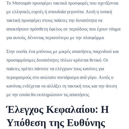
Το Morospin προσφέρει τακτικά προσφορές που σχετίζονται
με ελληνικές εορτές ή σπουδαία γεγονότα. Αυτή η τοπική
τακτική προσφέρει στους παίκτες την δυνατότητα να
αποκτήσουν πρόσθετη όφελος σε περιόδους που έχουν νόημα
για αυτούς, δένοντας περισσότερο με την πλατφόρμα.
Στην ουσία, ένα μπόνους με μικρές απαιτήσεις παιχνιδιού και
προσαρμόσιμες δυνατότητες τίτλων κρίνεται θετικό. Οι
παίκτες πρέπει πάντοτε να ελέγχουν τους κανόνες για
περιορισμούς στο ανώτατο ποντάρισμα ανά γύρο. Αυτός ο
κανόνας ενδέχεται να αλλάξει τη τακτική τους και την άνεση
με την οποία θα εκπληρώσουν τις απαιτήσεις.
Έλεγχος Κεφαλαίου: Η
Υπόθεση της Ευθύνης