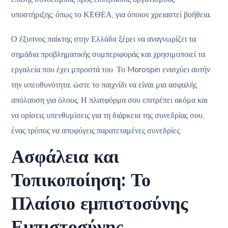
υποστήριξης, όπως το ΚΕΘΕΑ, για όποιον χρειαστεί βοήθεια.
Ο έξυπνος παίκτης στην Ελλάδα ξέρει να αναγνωρίζει τα
σημάδια προβληματικής συμπεριφοράς και χρησιμοποιεί τα
εργαλεία που έχει μπροστά του. Το Morospin ενισχύει αυτήν
την υπευθυνότητα, ώστε το παιχνίδι να είναι μια ασφαλής
απόλαυση για όλους. Η πλατφόρμα σου επιτρέπει ακόμα και
να ορίσεις υπενθυμίσεις για τη διάρκεια της συνεδρίας σου,
ένας τρόπος να αποφύγεις παρατεταμένες συνεδρίες.
Ασφάλεια και
Τοπικοποίηση: Το
Πλαίσιο εμπιστοσύνης