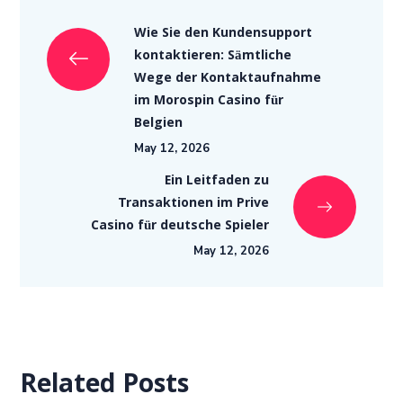
Wie Sie den Kundensupport
kontaktieren: Sämtliche
Wege der Kontaktaufnahme
im Morospin Casino für
Belgien
May 12, 2026
Ein Leitfaden zu
Transaktionen im Prive
Casino für deutsche Spieler
May 12, 2026
Related Posts