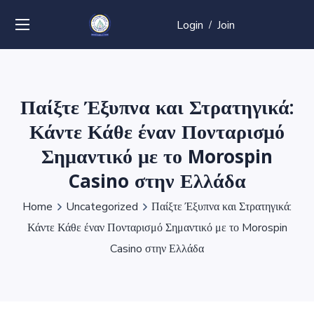
Login
Join
/
Παίξτε Έξυπνα και Στρατηγικά:
Κάντε Κάθε έναν Πονταρισμό
Σημαντικό με το Morospin
Casino στην Ελλάδα
Home
Uncategorized
Παίξτε Έξυπνα και Στρατηγικά:
Κάντε Κάθε έναν Πονταρισμό Σημαντικό με το Morospin
Casino στην Ελλάδα