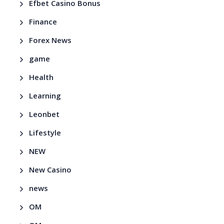
Efbet Casino Bonus
Finance
Forex News
game
Health
Learning
Leonbet
Lifestyle
NEW
New Casino
news
OM