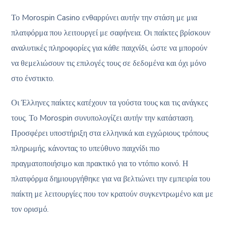
Το Morospin Casino ενθαρρύνει αυτήν την στάση με μια
πλατφόρμα που λειτουργεί με σαφήνεια. Οι παίκτες βρίσκουν
αναλυτικές πληροφορίες για κάθε παιχνίδι, ώστε να μπορούν
να θεμελιώσουν τις επιλογές τους σε δεδομένα και όχι μόνο
στο ένστικτο.
Οι Έλληνες παίκτες κατέχουν τα γούστα τους και τις ανάγκες
τους. Το Morospin συνυπολογίζει αυτήν την κατάσταση.
Προσφέρει υποστήριξη στα ελληνικά και εγχώριους τρόπους
πληρωμής, κάνοντας το υπεύθυνο παιχνίδι πιο
πραγματοποιήσιμο και πρακτικό για το ντόπιο κοινό. Η
πλατφόρμα δημιουργήθηκε για να βελτιώνει την εμπειρία του
παίκτη με λειτουργίες που τον κρατούν συγκεντρωμένο και με
τον ορισμό.