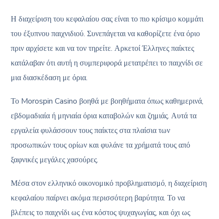
Η διαχείριση του κεφαλαίου σας είναι το πιο κρίσιμο κομμάτι
του έξυπνου παιχνιδιού. Συνεπάγεται να καθορίζετε ένα όριο
πριν αρχίσετε και να τον τηρείτε. Αρκετοί Έλληνες παίκτες
κατάλαβαν ότι αυτή η συμπεριφορά μετατρέπει το παιχνίδι σε
μια διασκέδαση με όρια.
Το Morospin Casino βοηθά με βοηθήματα όπως καθημερινά,
εβδομαδιαία ή μηνιαία όρια καταβολών και ζημιάς. Αυτά τα
εργαλεία φυλάσσουν τους παίκτες στα πλαίσια των
προσωπικών τους ορίων και φυλάνε τα χρήματά τους από
ξαφνικές μεγάλες χασούρες.
Μέσα στον ελληνικό οικονομικό προβληματισμό, η διαχείριση
κεφαλαίου παίρνει ακόμα περισσότερη βαρύτητα. Το να
βλέπεις το παιχνίδι ως ένα κόστος ψυχαγωγίας, και όχι ως