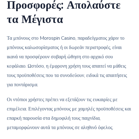
Προσφορές: Απολαύστε
τα Μέγιστα
Τα μπόνους στο Morospin Casino, παραδείγματος χάριν το
μπόνους καλωσορίσματος ή οι δωρεάν περιστροφές, είναι
ικανά να προσφέρουν σοβαρή ώθηση στο αρχικό σου
κεφάλαιο. Ωστόσο, η έμφρονη χρήση τους απαιτεί να μάθεις
τους προϋποθέσεις που τα συνοδεύουν, ειδικά τις απαιτήσεις
για ποντάρισμα.
Οι ντόπιοι χρήστες πρέπει να εξετάζουν τις ευκαιρίες με
επιμέλεια. Επιλέγοντας μπόνους με χαμηλές προϋποθέσεις και
επαρκή παρουσία στα δημοφιλή τους παιχνίδια,
μεταμορφώνουν αυτά τα μπόνους σε αληθινό όφελος.