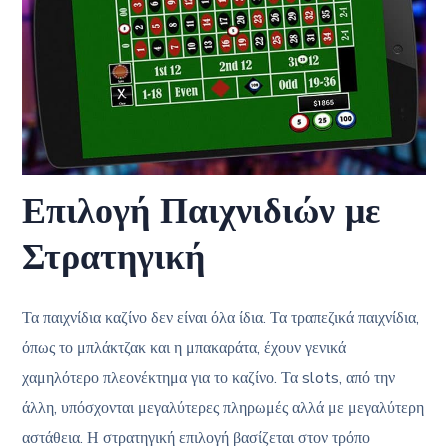
Επιλογή Παιχνιδιών με
Στρατηγική
Τα παιχνίδια καζίνο δεν είναι όλα ίδια. Τα τραπεζικά παιχνίδια,
όπως το μπλάκτζακ και η μπακαράτα, έχουν γενικά
χαμηλότερο πλεονέκτημα για το καζίνο. Τα slots, από την
άλλη, υπόσχονται μεγαλύτερες πληρωμές αλλά με μεγαλύτερη
αστάθεια. Η στρατηγική επιλογή βασίζεται στον τρόπο