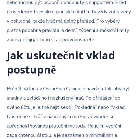
nebo mohou být osobně dohodnuty s supportem. Před
provedením transakce jsou aktuální limity vždy zobrazeny
v pokladně, takže hráč má úplný přehled. Pro výběry
platná podobná pravidla, a denní, týdenní a měsíční limity
zabezpečují jak hráče, tak provozovatele.
Jak uskutečnit vklad
postupně
Průběh vkladu v OscarSpin Casino je navržen tak, aby byl
snadný a zvládl ho i nezkušený hráč. Po přihlášení do
svého účtu je nutné najít sekci “Pokladna” nebo “Vklad”.
Následně si hráč z nabízených možností vybere si
upřednostňovanou platební metodu. Po jejím vybrání
zadá chtěnou částku, a je seznámen o minimálním a