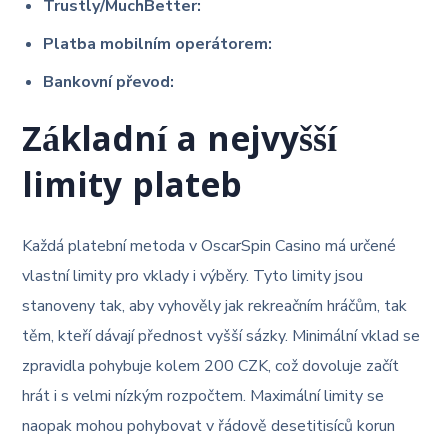
Trustly/MuchBetter:
Platba mobilním operátorem:
Bankovní převod:
Základní a nejvyšší
limity plateb
Každá platební metoda v OscarSpin Casino má určené
vlastní limity pro vklady i výběry. Tyto limity jsou
stanoveny tak, aby vyhověly jak rekreačním hráčům, tak
těm, kteří dávají přednost vyšší sázky. Minimální vklad se
zpravidla pohybuje kolem 200 CZK, což dovoluje začít
hrát i s velmi nízkým rozpočtem. Maximální limity se
naopak mohou pohybovat v řádově desetitisíců korun