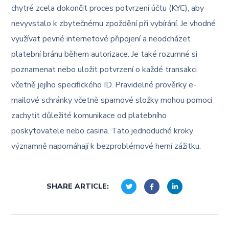
chytré zcela dokončit proces potvrzení účtu (KYC), aby
nevyvstalo k zbytečnému zpoždění při vybírání. Je vhodné
využívat pevné internetové připojení a neodcházet
platební bránu během autorizace. Je také rozumné si
poznamenat nebo uložit potvrzení o každé transakci
včetně jejího specifického ID. Pravidelné prověrky e-
mailové schránky včetně spamové složky mohou pomoci
zachytit důležité komunikace od platebního
poskytovatele nebo casina. Tato jednoduché kroky
významně napomáhají k bezproblémové herní zážitku.
SHARE ARTICLE: