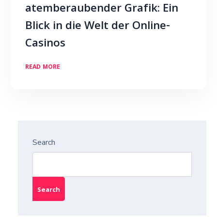
atemberaubender Grafik: Ein
Blick in die Welt der Online-
Casinos
READ MORE
Search
Search