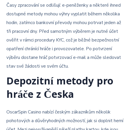
Časy zpracování se odlišují: e-peněženky a některé ihned
dostupné metody mohou výhry vyplatit během několika
hodin, zatímco bankovní převody mohou potrvat jeden až
tři pracovní dny. Před samotným výběrem je nutné účet
ověřit v rámci procedury KYC, což je běžné bezpečnostní
opatření chránící hráče i provozovatele. Po potvrzení
výběru dostane hráč potvrzovací e-mail a může sledovat
stav své žádosti ve svém účtu.
Depozitní metody pro
hráče z Česka
OscarSpin Casino nabízí českým zákazníkům několik
pohotových a důvěryhodných možností, jak si doplnit herní
účet. Mezi nejvyužívanější náleží platby kartou, kde jsou