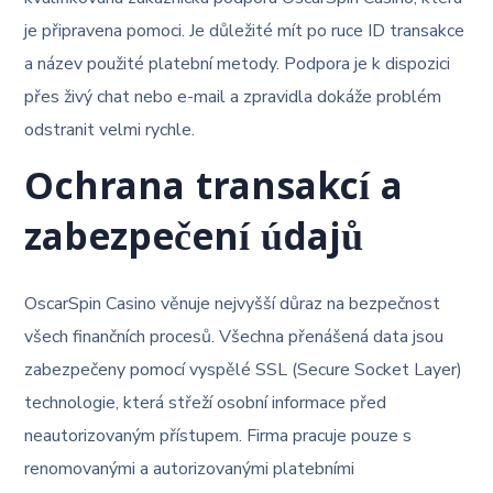
je připravena pomoci. Je důležité mít po ruce ID transakce
a název použité platební metody. Podpora je k dispozici
přes živý chat nebo e-mail a zpravidla dokáže problém
odstranit velmi rychle.
Ochrana transakcí a
zabezpečení údajů
OscarSpin Casino věnuje nejvyšší důraz na bezpečnost
všech finančních procesů. Všechna přenášená data jsou
zabezpečeny pomocí vyspělé SSL (Secure Socket Layer)
technologie, která střeží osobní informace před
neautorizovaným přístupem. Firma pracuje pouze s
renomovanými a autorizovanými platebními