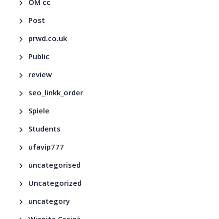
OM cc
Post
prwd.co.uk
Public
review
seo_linkk_order
Spiele
Students
ufavip777
uncategorised
Uncategorized
uncategory