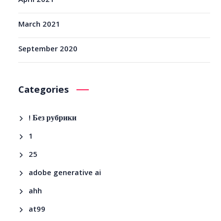
April 2021
March 2021
September 2020
Categories
! Без рубрики
1
25
adobe generative ai
ahh
at99