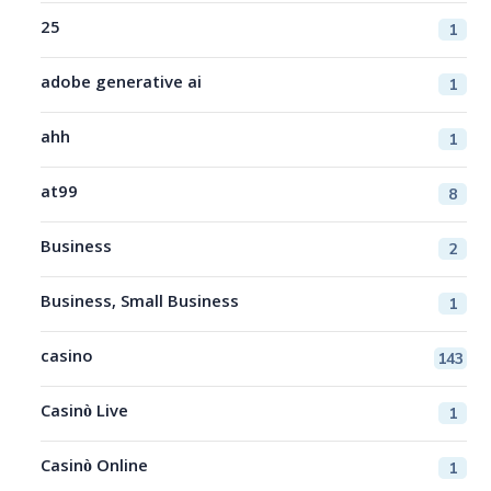
25
1
adobe generative ai
1
ahh
1
at99
8
Business
2
Business, Small Business
1
casino
143
Casinò Live
1
Casinò Online
1