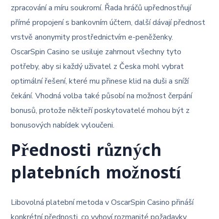
zpracování a míru soukromí. Řada hráčů upřednostňují
přímé propojení s bankovním účtem, další dávají přednost
vrstvě anonymity prostřednictvím e-peněženky.
OscarSpin Casino se usiluje zahrnout všechny tyto
potřeby, aby si každý uživatel z Česka mohl vybrat
optimální řešení, které mu přinese klid na duši a sníží
čekání. Vhodná volba také působí na možnost čerpání
bonusů, protože někteří poskytovatelé mohou být z
bonusových nabídek vyloučeni.
Přednosti různých
platebních možností
Libovolná platební metoda v OscarSpin Casino přináší
konkrétní přednosti, co vyhoví rozmanité požadavky