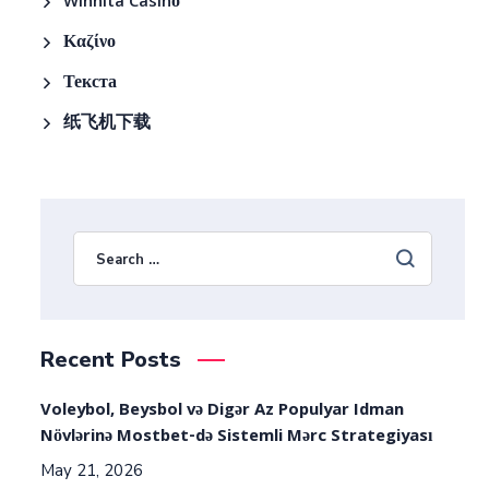
Winnita Casinò
Καζίνο
Текста
纸飞机下载
Recent Posts
Voleybol, Beysbol və Digər Az Populyar Idman
Növlərinə Mostbet-də Sistemli Mərc Strategiyası
May 21, 2026