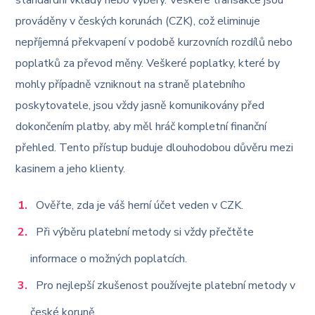
standardní vklady nebo výběry. Veškeré transakce jsou
prováděny v českých korunách (CZK), což eliminuje
nepříjemná překvapení v podobě kurzovních rozdílů nebo
poplatků za převod měny. Veškeré poplatky, které by
mohly případně vzniknout na straně platebního
poskytovatele, jsou vždy jasně komunikovány před
dokončením platby, aby měl hráč kompletní finanční
přehled. Tento přístup buduje dlouhodobou důvěru mezi
kasinem a jeho klienty.
Ověřte, zda je váš herní účet veden v CZK.
Při výběru platební metody si vždy přečtěte
informace o možných poplatcích.
Pro nejlepší zkušenost používejte platební metody v
české koruně.