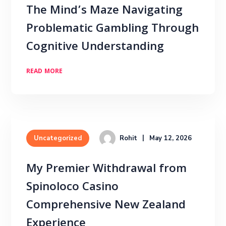
The Mind’s Maze Navigating
Problematic Gambling Through
Cognitive Understanding
READ MORE
Rohit
May 12, 2026
Uncategorized
My Premier Withdrawal from
Spinoloco Casino
Comprehensive New Zealand
Experience