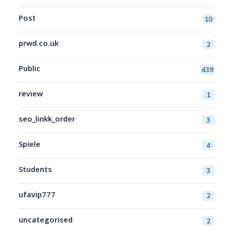
Post
10
prwd.co.uk
2
Public
439
review
1
seo_linkk_order
3
Spiele
4
Students
3
ufavip777
2
uncategorised
2