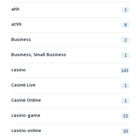
ahh
1
at99
8
Business
2
Business, Small Business
1
casino
143
Casinò Live
1
Casinò Online
1
casino-game
22
casino-online
10