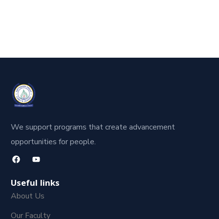
We support programs that create advancement
opportunities for people.
Useful links
About Us
Our Faculty