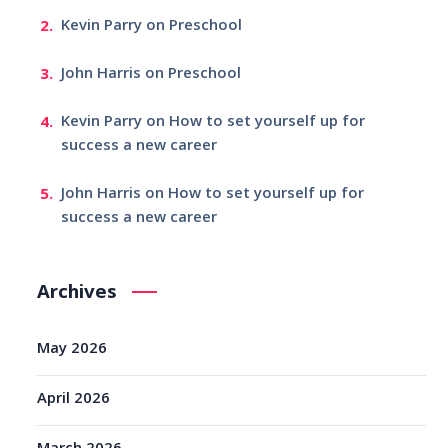
Kevin Parry
on
Preschool
John Harris
on
Preschool
Kevin Parry
on
How to set yourself up for
success a new career
John Harris
on
How to set yourself up for
success a new career
Archives
May 2026
April 2026