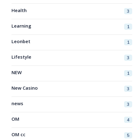
Health
3
Learning
1
Leonbet
1
Lifestyle
3
NEW
1
New Casino
3
news
3
OM
4
OM cc
5