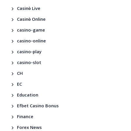
Casinò Live
Casinò Online
casino-game
casino-online
casino-play
casino-slot
CH
EC
Education
Efbet Casino Bonus
Finance
Forex News