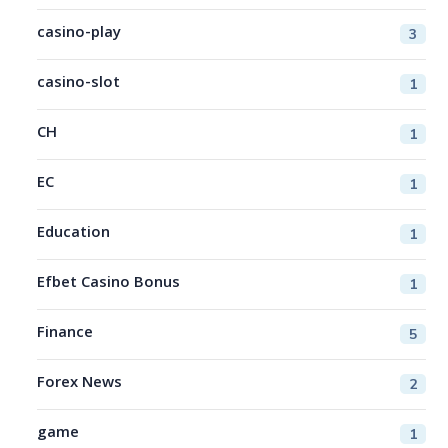
casino-play
3
casino-slot
1
CH
1
EC
1
Education
1
Efbet Casino Bonus
1
Finance
5
Forex News
2
game
1