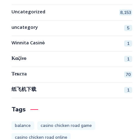
Uncategorized
8,153
uncategory
5
Winnita Casinò
1
Καζίνο
1
Текста
70
纸飞机下载
1
Tags
balance
casino chicken road game
casino chicken road online