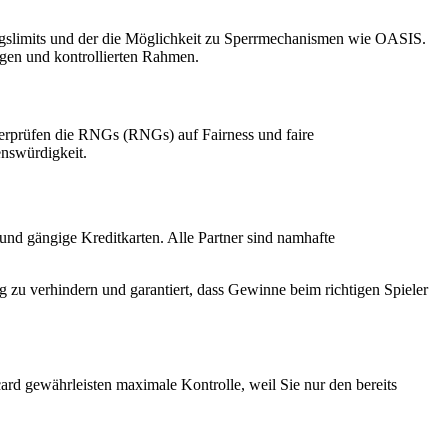
ungslimits und der die Möglichkeit zu Sperrmechanismen wie OASIS.
igen und kontrollierten Rahmen.
erprüfen die RNGs (RNGs) auf Fairness und faire
enswürdigkeit.
und gängige Kreditkarten. Alle Partner sind namhafte
g zu verhindern und garantiert, dass Gewinne beim richtigen Spieler
rd gewährleisten maximale Kontrolle, weil Sie nur den bereits