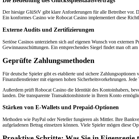
Die Bedeutung des Glücksspielstaatsvertrags
Der hiesige GlüStV gibt klare Anforderungen für alle Betreiber vor
Ein konformes Casino wie Robocat Casino implementiert diese Richtlin
Externe Audits und Zertifizierungen
Seriöse Casinos unterziehen sich auf eigenen Wunsch von externen 
Gewinnausschüttungen. Ein entsprechendes Siegel findet man oft am un
Geprüfte Zahlungsmethoden
Für deutsche Spieler gibt es etablierte und sichere Zahlungsoptione
Finanzdienstleister mit eigenen hohen Sicherheitsvorkehrungen. Jede 
Außerdem prüft Robocat Casino die Identität des Kontoinhabers, bevor
landen. Die transparente Transaktionshistorie in Ihrem Konto ermögli
Stärken von E-Wallets und Prepaid-Optionen
Methoden wie PayPal oder Neteller fungieren als Mittler. Ihre Bankv
aufgeladenen Betrag einsetzen können. Viele Spieler mögen diese Op
Proaktive Schritte: Was Sie in Eigenregie