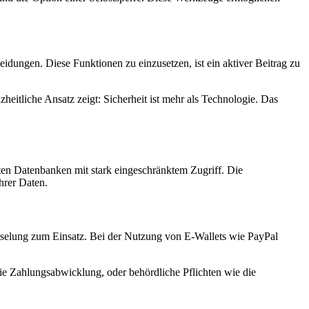
eidungen. Diese Funktionen zu einzusetzen, ist ein aktiver Beitrag zu
itliche Ansatz zeigt: Sicherheit ist mehr als Technologie. Das
rten Datenbanken mit stark eingeschränktem Zugriff. Die
hrer Daten.
üsselung zum Einsatz. Bei der Nutzung von E-Wallets wie PayPal
a die Zahlungsabwicklung, oder behördliche Pflichten wie die