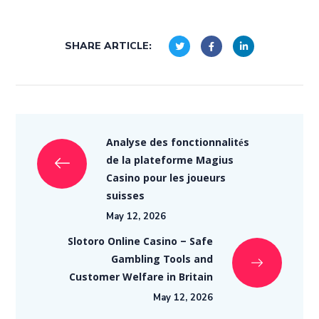
SHARE ARTICLE:
Analyse des fonctionnalités
de la plateforme Magius
Casino pour les joueurs
suisses
May 12, 2026
Slotoro Online Casino – Safe
Gambling Tools and
Customer Welfare in Britain
May 12, 2026