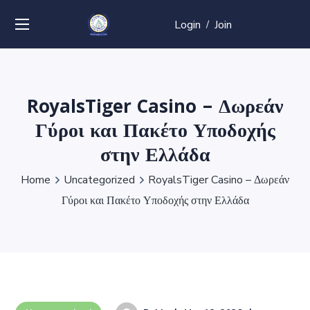
Login
Join
/
RoyalsTiger Casino – Δωρεάν
Γύροι και Πακέτο Υποδοχής
στην Ελλάδα
Home
Uncategorized
RoyalsTiger Casino – Δωρεάν
Γύροι και Πακέτο Υποδοχής στην Ελλάδα