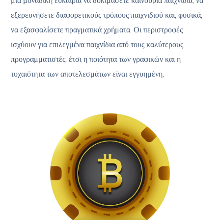
μια μοναδική ευκαιρία να δοκιμάσετε καινούρια παιχνίδια, να
εξερευνήσετε διαφορετικούς τρόπους παιχνιδιού και, φυσικά,
να εξασφαλίσετε πραγματικά χρήματα. Οι περιστροφές
ισχύουν για επιλεγμένα παιχνίδια από τους καλύτερους
προγραμματιστές, έτσι η ποιότητα των γραφικών και η
τυχαιότητα των αποτελεσμάτων είναι εγγυημένη.