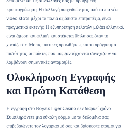
δεδομένα και τις συναλλαγές σας με προηγμένη
κρυπτογράφηση. Η συλλογή παιχνιδιών μας, από τα πιο νέα
video slots μέχρι τα παλιά αξιόπιστα επιτραπέζια, είναι
πραγματικά εκτενής. Η εξυπηρέτηση πελατών μιλάει ελληνικά,
είναι άμεση και φιλική, και στέκεται δίπλα σας όταν τη
χρειάζεστε. Με τις τακτικές προωθήσεις και το πρόγραμμα
πιστότητας, οι παίκτες που μας ξαναέρχονται συνεχίζουν να
λαμβάνουν σημαντικές ανταμοιβές.
Ολοκλήρωση Εγγραφής
και Πρώτη Κατάθεση
Η εγγραφή στο RoyalsTiger Casino δεν διαρκεί χρόνο.
Συμπληρώνετε μια εύκολη φόρμα με τα δεδομένα σας,
επιβεβαιώνετε τον λογαριασμό σας και βρίσκεστε έτοιμοι για