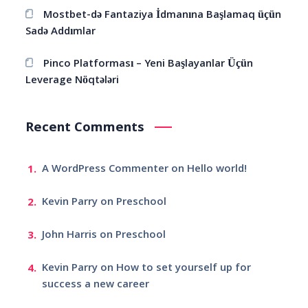
Mostbet-də Fantaziya İdmanına Başlamaq üçün
Sadə Addımlar
Pinco Platforması – Yeni Başlayanlar Üçün
Leverage Nöqtələri
Recent Comments
A WordPress Commenter
on
Hello world!
Kevin Parry
on
Preschool
John Harris
on
Preschool
Kevin Parry
on
How to set yourself up for
success a new career