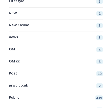
Lifestyle
3
NEW
1
New Casino
3
news
3
OM
4
OM cc
5
Post
10
prwd.co.uk
2
Public
439