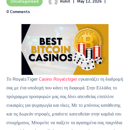
Rohit
May 12, 2026
Uncategorized
0 Comments
Το RoyalsTiger
Casino Royalstiger
εγκαινιάζει τη διαδρομή
σας με ένα υποδοχή που κάνει τη διαφορά. Στην Ελλάδα, το
πρόγραμμα προσφορών μας σας δίνει απευθείας επιπλέον
ευκαιρίες για ψυχαγωγία και νίκες. Με το μπόνους κατάθεσης
και τις δωρεάν στροφές, μπαίνετε κατευθείαν στην καρδιά του
στοιχήματος. Μπορείτε να παίξετε τα αγαπημένα σας παιχνίδια