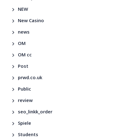
NEW
New Casino
news
OM
OM cc
Post
prwd.co.uk
Public
review
seo_linkk_order
Spiele
Students