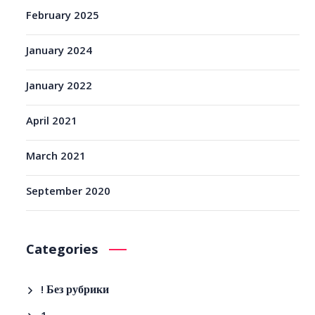
February 2025
January 2024
January 2022
April 2021
March 2021
September 2020
Categories
! Без рубрики