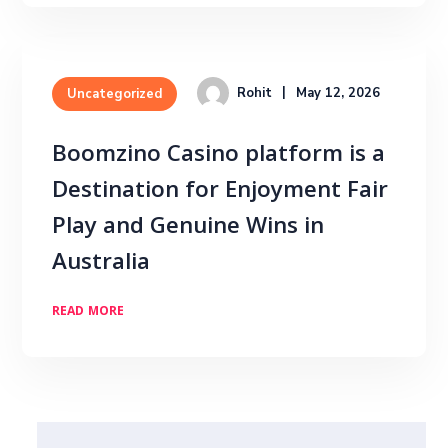
Rohit
May 12, 2026
Uncategorized
Boomzino Casino platform is a
Destination for Enjoyment Fair
Play and Genuine Wins in
Australia
READ MORE