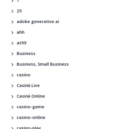
1
25
adobe generative ai
ahh
at99
Business
Business, Small Business
casino
Casinò Live
Casinò Online
casino-game
casino-online
casino-play