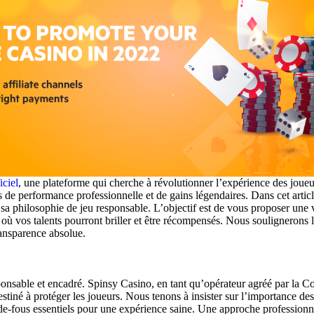
iciel
, une plateforme qui cherche à révolutionner l’expérience des joue
s de performance professionnelle et de gains légendaires. Dans cet articl
sa philosophie de jeu responsable. L’objectif est de vous proposer une 
où vos talents pourront briller et être récompensés. Nous soulignerons le
ransparence absolue.
responsable et encadré. Spinsy Casino, en tant qu’opérateur agréé par 
tiné à protéger les joueurs. Nous tenons à insister sur l’importance des
rde-fous essentiels pour une expérience saine. Une approche professionn