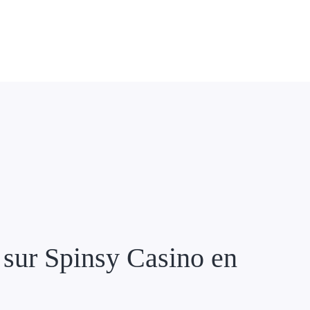
sur Spinsy Casino en