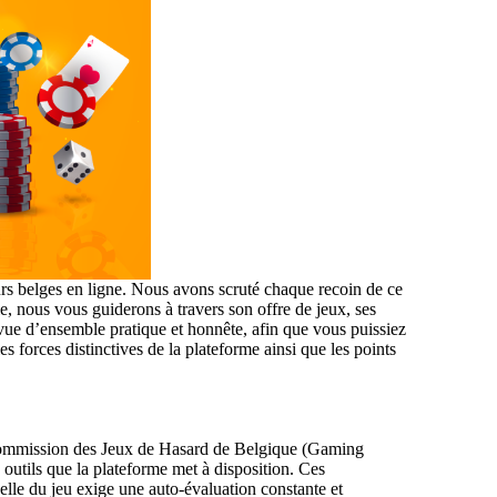
urs belges en ligne. Nous avons scruté chaque recoin de ce
e, nous vous guiderons à travers son offre de jeux, ses
vue d’ensemble pratique et honnête, afin que vous puissiez
s forces distinctives de la plateforme ainsi que les points
la Commission des Jeux de Hasard de Belgique (Gaming
 outils que la plateforme met à disposition. Ces
elle du jeu exige une auto-évaluation constante et