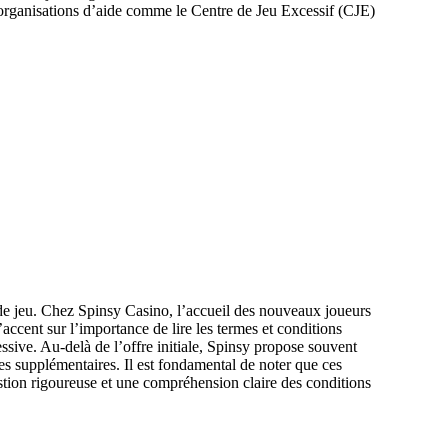
es organisations d’aide comme le Centre de Jeu Excessif (CJE)
 de jeu. Chez Spinsy Casino, l’accueil des nouveaux joueurs
accent sur l’importance de lire les termes et conditions
sive. Au-delà de l’offre initiale, Spinsy propose souvent
s supplémentaires. Il est fondamental de noter que ces
stion rigoureuse et une compréhension claire des conditions