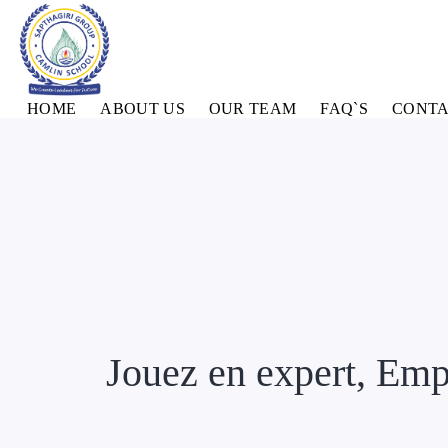
HOME
ABOUT US
OUR TEAM
FAQ`S
CONT
Jouez en expert, Em