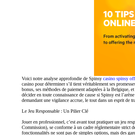
Voici notre analyse approfondie de Spinsy
casino spinsy off
casino pour déterminer s’il tient véritablement ses promesse
bonus, ses méthodes de paiement adaptées à la Belgique, et 
décider en toute connaissance de cause si Spinsy est l’arène 
demandant une vigilance accrue, le tout dans un esprit de t
Le Jeu Responsable : Un Pilier Clé
Jouer en professionnel, c’est avant tout pratiquer un jeu 
Commission), se conforme à un cadre réglementaire strict des
fonctionnalités ne sont pas de simples options, mais des ga