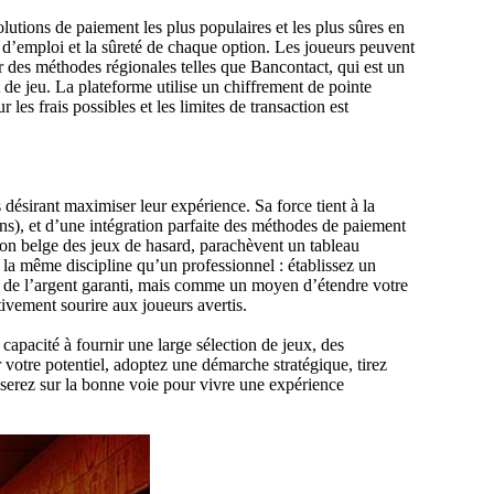
lutions de paiement les plus populaires et les plus sûres en
té d’emploi et la sûreté de chaque option. Les joueurs peuvent
ur des méthodes régionales telles que Bancontact, qui est un
t de jeu. La plateforme utilise un chiffrement de pointe
es frais possibles et les limites de transaction est
désirant maximiser leur expérience. Sa force tient à la
ons), et d’une intégration parfaite des méthodes de paiement
ion belge des jeux de hasard, parachèvent un tableau
 même discipline qu’un professionnel : établissez un
e de l’argent garanti, mais comme un moyen d’étendre votre
ivement sourire aux joueurs avertis.
 capacité à fournir une large sélection de jeux, des
 votre potentiel, adoptez une démarche stratégique, tirez
s serez sur la bonne voie pour vivre une expérience