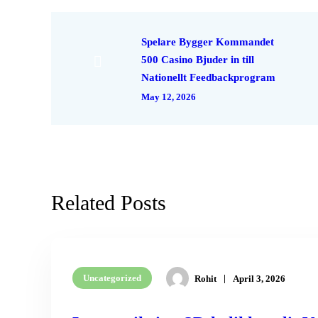
Spelare Bygger Kommandet
500 Casino Bjuder in till
Nationellt Feedbackprogram
May 12, 2026
Related Posts
Uncategorized
Rohit
April 3, 2026