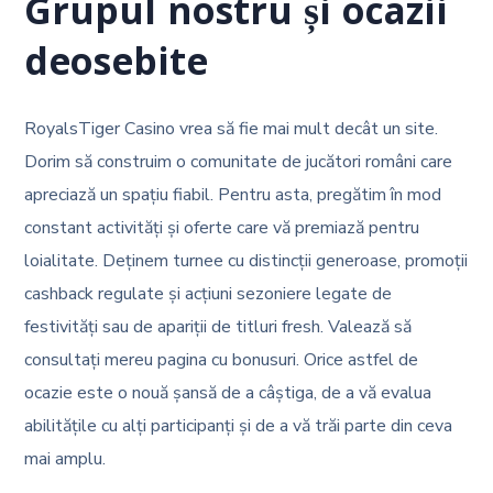
Grupul nostru și ocazii
deosebite
RoyalsTiger Casino vrea să fie mai mult decât un site.
Dorim să construim o comunitate de jucători români care
apreciază un spațiu fiabil. Pentru asta, pregătim în mod
constant activități și oferte care vă premiază pentru
loialitate. Deținem turnee cu distincții generoase, promoții
cashback regulate și acțiuni sezoniere legate de
festivități sau de apariții de titluri fresh. Valează să
consultați mereu pagina cu bonusuri. Orice astfel de
ocazie este o nouă șansă de a câștiga, de a vă evalua
abilitățile cu alți participanți și de a vă trăi parte din ceva
mai amplu.