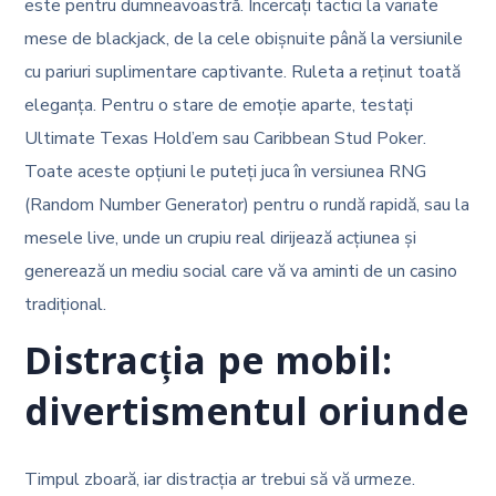
este pentru dumneavoastră. Încercați tactici la variate
mese de blackjack, de la cele obișnuite până la versiunile
cu pariuri suplimentare captivante. Ruleta a reținut toată
eleganța. Pentru o stare de emoție aparte, testați
Ultimate Texas Hold’em sau Caribbean Stud Poker.
Toate aceste opțiuni le puteți juca în versiunea RNG
(Random Number Generator) pentru o rundă rapidă, sau la
mesele live, unde un crupiu real dirijează acțiunea și
generează un mediu social care vă va aminti de un casino
tradițional.
Distracția pe mobil:
divertismentul oriunde
Timpul zboară, iar distracția ar trebui să vă urmeze.