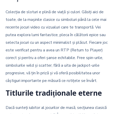
Colecția de sloturi e plină de viață și culori. Găsiți aici de
toate, de la mașinile clasice cu simboluri până la cele mai
recente jocuri video cu vizualuri care te transportă. Vei
putea explora lumi fantastice, pleca în călătorii epice sau
selecta jocuri cu un aspect minimalist și plăcut. Fiecare joc
este verificat pentru a avea un RTP (Return to Player)
corect și pentru a oferi șanse echitabile. Free spin-urile,
simbolurile wild și scatter, fără a uita de jackpot-urile
progresive, vă țin în priză și vă oferă posibilitatea unor
câștiguri importante pe măsură ce rotițele se învârt.
Titlurile tradiționale eterne
Dacă sunteți iubitor al jocurilor de masă, secțiunea clasică