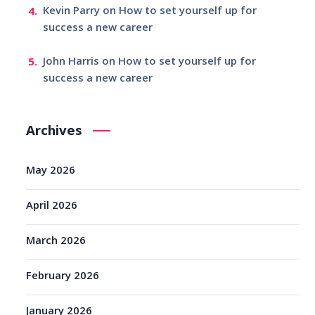
Kevin Parry
on
How to set yourself up for
success a new career
John Harris
on
How to set yourself up for
success a new career
Archives
May 2026
April 2026
March 2026
February 2026
January 2026