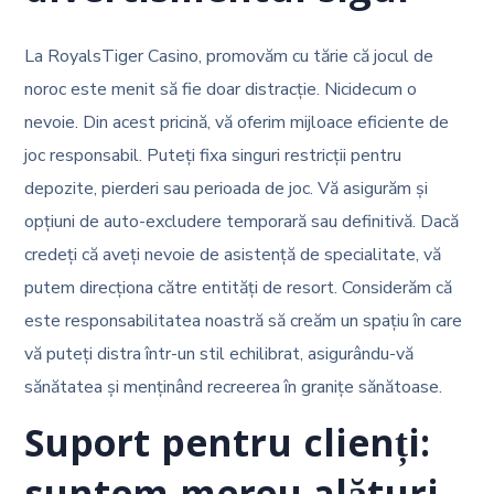
La RoyalsTiger Casino, promovăm cu tărie că jocul de
noroc este menit să fie doar distracție. Nicidecum o
nevoie. Din acest pricină, vă oferim mijloace eficiente de
joc responsabil. Puteți fixa singuri restricții pentru
depozite, pierderi sau perioada de joc. Vă asigurăm și
opțiuni de auto-excludere temporară sau definitivă. Dacă
credeți că aveți nevoie de asistență de specialitate, vă
putem direcționa către entități de resort. Considerăm că
este responsabilitatea noastră să creăm un spațiu în care
vă puteți distra într-un stil echilibrat, asigurându-vă
sănătatea și menținând recreerea în granițe sănătoase.
Suport pentru clienți: