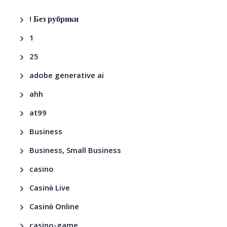
! Без рубрики
1
25
adobe generative ai
ahh
at99
Business
Business, Small Business
casino
Casinò Live
Casinò Online
casino-game