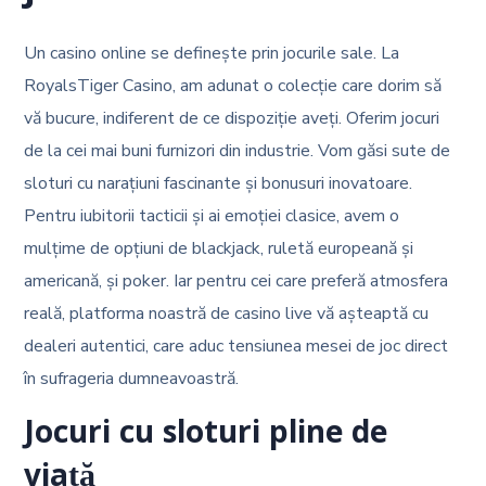
Un casino online se definește prin jocurile sale. La
RoyalsTiger Casino, am adunat o colecție care dorim să
vă bucure, indiferent de ce dispoziție aveți. Oferim jocuri
de la cei mai buni furnizori din industrie. Vom găsi sute de
sloturi cu narațiuni fascinante și bonusuri inovatoare.
Pentru iubitorii tacticii și ai emoției clasice, avem o
mulțime de opțiuni de blackjack, ruletă europeană și
americană, și poker. Iar pentru cei care preferă atmosfera
reală, platforma noastră de casino live vă așteaptă cu
dealeri autentici, care aduc tensiunea mesei de joc direct
în sufrageria dumneavoastră.
Jocuri cu sloturi pline de
viață