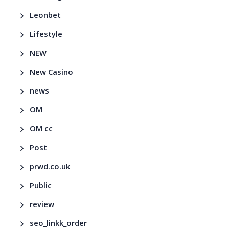
Leonbet
Lifestyle
NEW
New Casino
news
OM
OM cc
Post
prwd.co.uk
Public
review
seo_linkk_order