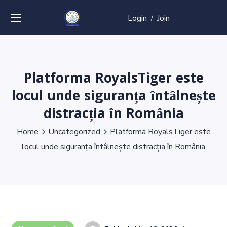
Login
Join
/
Platforma RoyalsTiger este
locul unde siguranța întâlnește
distracția în România
Home
Uncategorized
Platforma RoyalsTiger este
locul unde siguranța întâlnește distracția în România