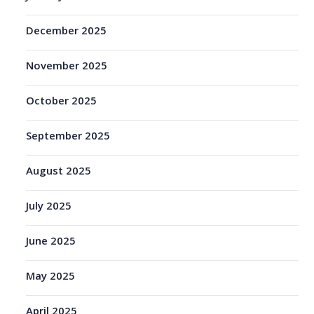
December 2025
November 2025
October 2025
September 2025
August 2025
July 2025
June 2025
May 2025
April 2025