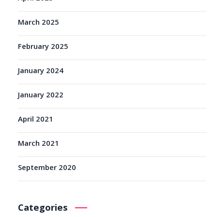
March 2025
February 2025
January 2024
January 2022
April 2021
March 2021
September 2020
Categories