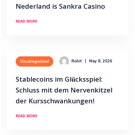
Nederland is Sankra Casino
READ MORE
Rohit
May 8, 2026
Uncategorized
Stablecoins im Glücksspiel:
Schluss mit dem Nervenkitzel
der Kursschwankungen!
READ MORE