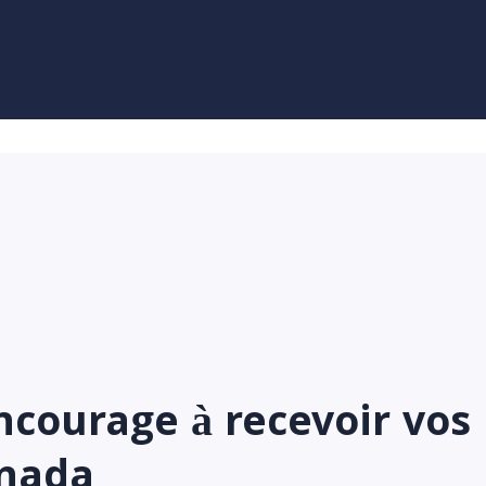
ncourage à recevoir vos
anada