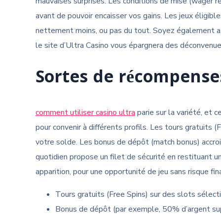
mauvaises surprises. Les conditions de mise (wager r
avant de pouvoir encaisser vos gains. Les jeux éligi
nettement moins, ou pas du tout. Soyez également at
le site d’Ultra Casino vous épargnera des déconvenues 
Sortes de récompense
comment utiliser casino ultra
parie sur la variété, et
pour convenir à différents profils. Les tours gratuits
votre solde. Les bonus de dépôt (match bonus) accrois
quotidien propose un filet de sécurité en restituant u
apparition, pour une opportunité de jeu sans risque fina
Tours gratuits (Free Spins) sur des slots sélect
Bonus de dépôt (par exemple, 50% d’argent su