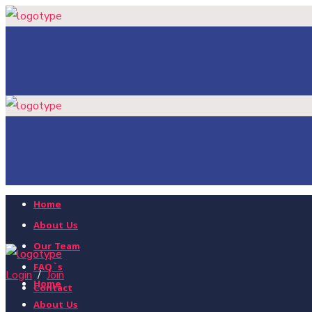
Home
About Us
Our Team
FAQ`s
Login
/
Join
Home
Contact
About Us