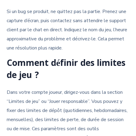
Si un bug se produit, ne quittez pas la partie. Prenez une
capture d’écran, puis contactez sans attendre le support
client par le chat en direct. Indiquez le nom du jeu, l’heure
approximative du problème et décrivez-le. Cela permet
une résolution plus rapide.
Comment définir des limites
de jeu ?
Dans votre compte joueur, dirigez-vous dans la section
“Limites de jeu” ou “Jouer responsable”. Vous pouvez y
fixer des limites de dépôt (quotidiennes, hebdomadaires,
mensuelles), des limites de perte, de durée de session
ou de mise. Ces paramètres sont des outils