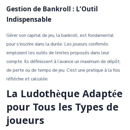
Gestion de Bankroll : L’Outil
Indispensable
Gérer son capital de jeu, la bankroll, est fondamental
pour s’inscrire dans la durée. Les joueurs confirmés
emploient les outils de limites proposés dans leur
compte. Ils définissent à l’avance un maximum de dépôt,
de perte ou de temps de jeu. C’est une pratique à la fois
réfléchie et calculée.
La Ludothèque Adaptée
pour Tous les Types de
joueurs