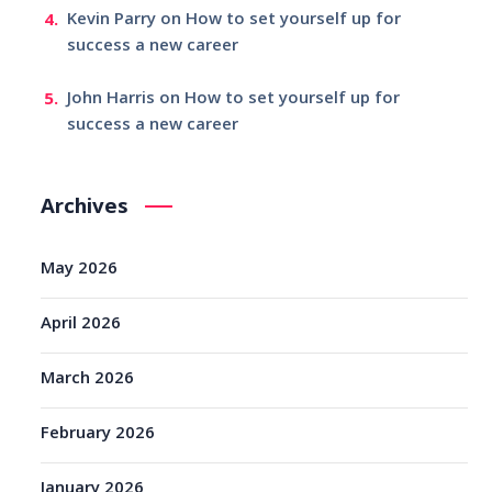
Kevin Parry
on
How to set yourself up for
success a new career
John Harris
on
How to set yourself up for
success a new career
Archives
May 2026
April 2026
March 2026
February 2026
January 2026