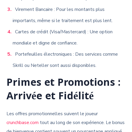
Virement Bancaire : Pour les montants plus
importants, même si le traitement est plus lent.
Cartes de crédit (Visa/Mastercard) : Une option
mondiale et digne de confiance.
Portefeuilles électroniques : Des services comme
Skrill ou Neteller sont aussi disponibles.
Primes et Promotions :
Arrivée et Fidélité
Les offres promotionnelles suivent le joueur
crunchbase.com
tout au long de son expérience. Le bonus
de bienvenue contient souvent un pourcentage appliqué