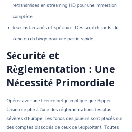
retransmises en streaming HD pour une immersion
complète.
Jeux instantanés et spéciaux : Des scratch cards, du
keno ou du bingo pour une partie rapide.
Sécurité et
Règlementation : Une
Nécessité Primordiale
Opérer avec une licence belge implique que Ripper
Casino se plie à l’une des réglementations les plus
sévères d’Europe. Les fonds des joueurs sont placés sur
des comptes dissociés de ceux de l’exploitant. Toutes