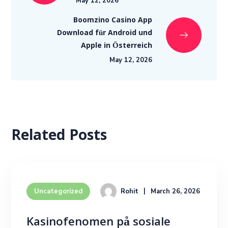
May 12, 2026
Boomzino Casino App
Download für Android und
Apple in Österreich
May 12, 2026
Related Posts
Rohit
March 26, 2026
Uncategorized
Kasinofenomen på sosiale