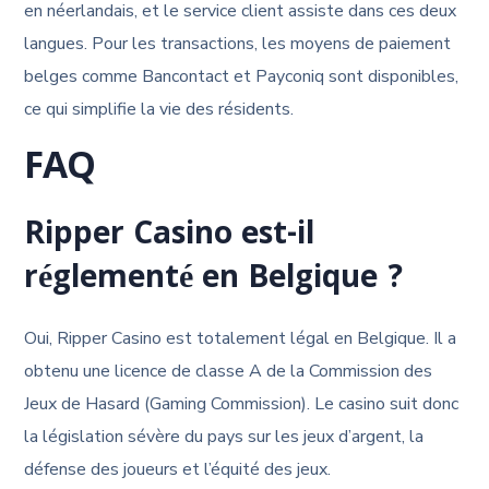
en néerlandais, et le service client assiste dans ces deux
langues. Pour les transactions, les moyens de paiement
belges comme Bancontact et Payconiq sont disponibles,
ce qui simplifie la vie des résidents.
FAQ
Ripper Casino est-il
réglementé en Belgique ?
Oui, Ripper Casino est totalement légal en Belgique. Il a
obtenu une licence de classe A de la Commission des
Jeux de Hasard (Gaming Commission). Le casino suit donc
la législation sévère du pays sur les jeux d’argent, la
défense des joueurs et l’équité des jeux.