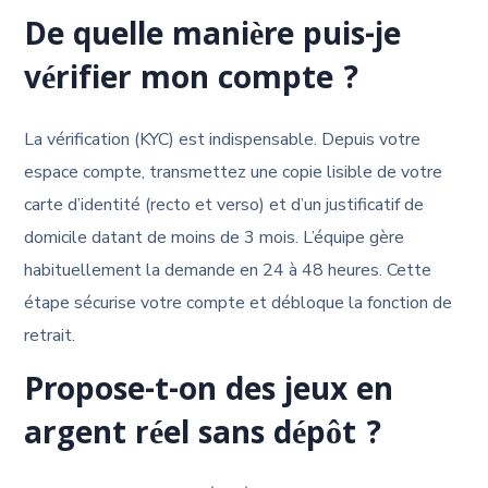
De quelle manière puis-je
vérifier mon compte ?
La vérification (KYC) est indispensable. Depuis votre
espace compte, transmettez une copie lisible de votre
carte d’identité (recto et verso) et d’un justificatif de
domicile datant de moins de 3 mois. L’équipe gère
habituellement la demande en 24 à 48 heures. Cette
étape sécurise votre compte et débloque la fonction de
retrait.
Propose-t-on des jeux en
argent réel sans dépôt ?