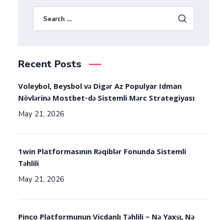
Recent Posts
Voleybol, Beysbol və Digər Az Populyar Idman
Növlərinə Mostbet-də Sistemli Mərc Strategiyası
May 21, 2026
1win Platformasının Rəqiblər Fonunda Sistemli
Təhlili
May 21, 2026
Pinco Platformunun Vicdanlı Təhlili – Nə Yaxşı, Nə