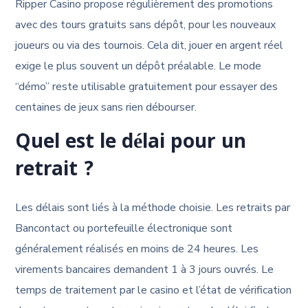
Ripper Casino propose régulièrement des promotions
avec des tours gratuits sans dépôt, pour les nouveaux
joueurs ou via des tournois. Cela dit, jouer en argent réel
exige le plus souvent un dépôt préalable. Le mode
“démo” reste utilisable gratuitement pour essayer des
centaines de jeux sans rien débourser.
Quel est le délai pour un
retrait ?
Les délais sont liés à la méthode choisie. Les retraits par
Bancontact ou portefeuille électronique sont
généralement réalisés en moins de 24 heures. Les
virements bancaires demandent 1 à 3 jours ouvrés. Le
temps de traitement par le casino et l’état de vérification