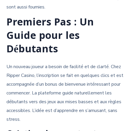
sont aussi fournies.
Premiers Pas : Un
Guide pour les
Débutants
Un nouveau joueur a besoin de facilité et de clarté. Chez
Ripper Casino, l’inscription se fait en quelques clics et est
accompagnée d’un bonus de bienvenue intéressant pour
commencer. La plateforme guide naturellement les
débutants vers des jeux aux mises basses et aux règles
accessibles. L’idée est d’apprendre en s’amusant, sans
stress.