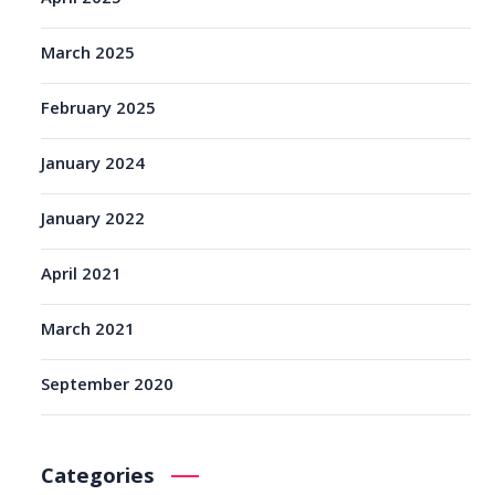
April 2025
March 2025
February 2025
January 2024
January 2022
April 2021
March 2021
September 2020
Categories