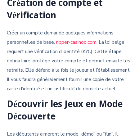
Création de compte et
Vérification
Créer un compte demande quelques informations
personnelles de base,
ripper-casinoo.com
. La loi belge
requiert une vérification d’identité (KYC). Cette étape,
obligatoire, protège votre compte et permet ensuite les
retraits. Elle défend à la fois le joueur et l’établissement.
Il vous faudra généralement fournir une copie de votre
carte d’identité et un justificatif de domicile actuel.
Découvrir les Jeux en Mode
Découverte
Les débutants aimeront le mode “démo” ou “fun”. Il