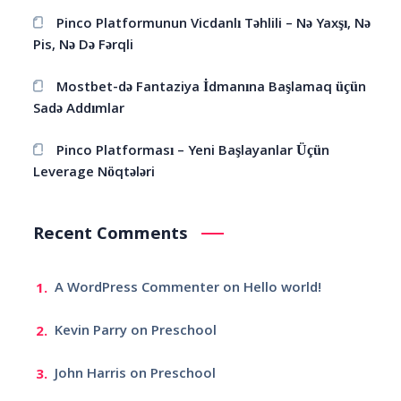
Pinco Platformunun Vicdanlı Təhlili – Nə Yaxşı, Nə
Pis, Nə Də Fərqli
Mostbet-də Fantaziya İdmanına Başlamaq üçün
Sadə Addımlar
Pinco Platforması – Yeni Başlayanlar Üçün
Leverage Nöqtələri
Recent Comments
A WordPress Commenter
on
Hello world!
Kevin Parry
on
Preschool
John Harris
on
Preschool