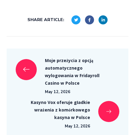
SHARE ARTICLE:
Moje przeżycia z opcją
automatycznego
wylogowania w Fridayroll
Casino w Polsce
May 12, 2026
Kasyno Vox oferuje gładkie
wrażenia z komórkowego
kasyna w Polsce
May 12, 2026