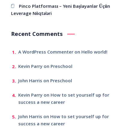
Pinco Platforması – Yeni Başlayanlar Üçün
Leverage Nöqtələri
Recent Comments
A WordPress Commenter
on
Hello world!
Kevin Parry
on
Preschool
John Harris
on
Preschool
Kevin Parry
on
How to set yourself up for
success a new career
John Harris
on
How to set yourself up for
success a new career