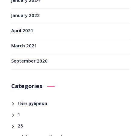
January 2024
January 2022
April 2021
March 2021
September 2020
Categories
! Без рубрики
1
25