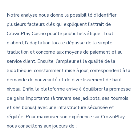
Notre analyse nous donne la possibilité d’identifier
plusieurs facteurs clés qui expliquent l’attrait de
CrownPlay Casino pour le public helvétique. Tout
d’abord, l’adaptation locale dépasse de la simple
traduction et concerne aux moyens de paiement et au
service client. Ensuite, l’ampleur et la qualité de la
ludothèque, constamment mise à jour, correspondent à la
demande de nouveauté et de divertissement de haut
niveau. Enfin, la plateforme arrive à équilibrer la promesse
de gains importants (à travers ses jackpots, ses tournois
et ses bonus) avec une infrastructure sécurisée et
régulée. Pour maximiser son expérience sur CrownPlay,
nous conseillons aux joueurs de :