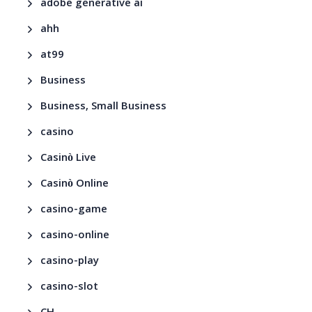
adobe generative ai
ahh
at99
Business
Business, Small Business
casino
Casinò Live
Casinò Online
casino-game
casino-online
casino-play
casino-slot