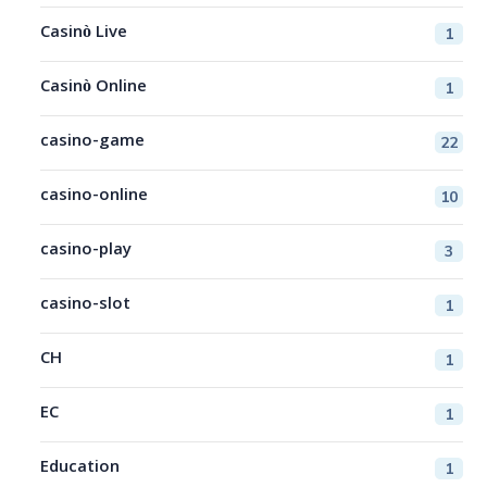
Casinò Live
1
Casinò Online
1
casino-game
22
casino-online
10
casino-play
3
casino-slot
1
CH
1
EC
1
Education
1