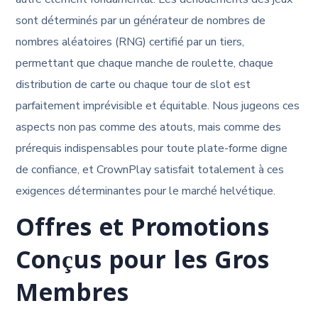
sont déterminés par un générateur de nombres de
nombres aléatoires (RNG) certifié par un tiers,
permettant que chaque manche de roulette, chaque
distribution de carte ou chaque tour de slot est
parfaitement imprévisible et équitable. Nous jugeons ces
aspects non pas comme des atouts, mais comme des
prérequis indispensables pour toute plate-forme digne
de confiance, et CrownPlay satisfait totalement à ces
exigences déterminantes pour le marché helvétique.
Offres et Promotions
Conçus pour les Gros
Membres