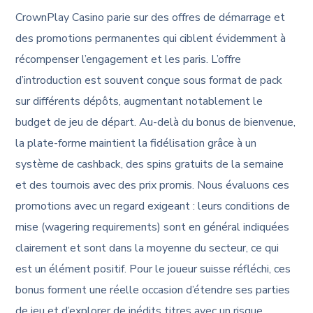
CrownPlay Casino parie sur des offres de démarrage et
des promotions permanentes qui ciblent évidemment à
récompenser l’engagement et les paris. L’offre
d’introduction est souvent conçue sous format de pack
sur différents dépôts, augmentant notablement le
budget de jeu de départ. Au-delà du bonus de bienvenue,
la plate-forme maintient la fidélisation grâce à un
système de cashback, des spins gratuits de la semaine
et des tournois avec des prix promis. Nous évaluons ces
promotions avec un regard exigeant : leurs conditions de
mise (wagering requirements) sont en général indiquées
clairement et sont dans la moyenne du secteur, ce qui
est un élément positif. Pour le joueur suisse réfléchi, ces
bonus forment une réelle occasion d’étendre ses parties
de jeu et d’explorer de inédits titres avec un risque