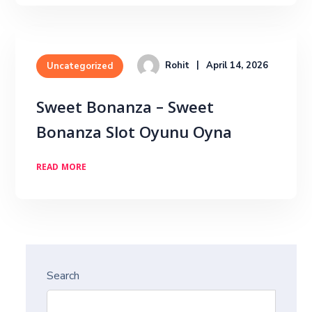
Rohit
April 14, 2026
Uncategorized
Sweet Bonanza – Sweet
Bonanza Slot Oyunu Oyna
READ MORE
Search