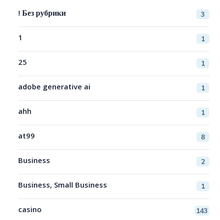
! Без рубрики
3
1
1
25
1
adobe generative ai
1
ahh
1
at99
8
Business
2
Business, Small Business
1
casino
143