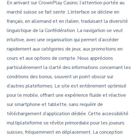
En arrivant sur CrownPlay Casino, l’attention portée au
marché suisse se fait sentir. L’interface se décline en
français, en allemand et en italien, traduisant la diversité
linguistique de la Confédération. La navigation se veut
intuitive, avec une organisation qui permet d’accéder
rapidement aux catégories de jeux, aux promotions en
cours et aux options de compte. Nous apprécions
particulièrement la clarté des informations concernant les
conditions des bonus, souvent un point obscur sur
d’autres plateformes. Le site est entièrement optimisé
pour le mobile, offrant une expérience fluide et réactive
sur smartphone et tablette, sans requérir de
téléchargement d’application dédiée. Cette accessibilité
multiplateforme se révèle primordiale pour les joueurs
suisses, fréquemment en déplacement. La conception