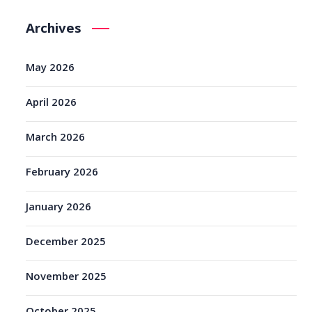
Archives
May 2026
April 2026
March 2026
February 2026
January 2026
December 2025
November 2025