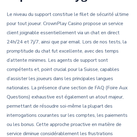
Le niveau du support constitue le filet de sécurité ultime
pour tout joueur. CrownPlay Casino propose un service
client joignable essentiellement via un chat en direct
24h/24 et 7j/7, ainsi que par email. Lors de nos tests, la
promptitude du chat fut excellente, avec des temps
d’attente minimes. Les agents de support sont
compétents et, point crucial pour la Suisse, capables
d’assister les joueurs dans les principales langues
nationales. La présence d’une section de FAQ (Foire Aux
Questions) exhaustive est également un atout majeur,
permettant de résoudre soi-même la plupart des
interrogations courantes sur les comptes, les paiements
ou les bonus. Cette approche proactive en matière de
service diminue considérablement les frustrations