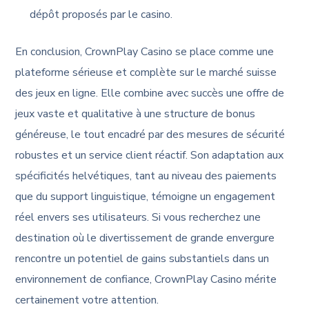
dépôt proposés par le casino.
En conclusion, CrownPlay Casino se place comme une
plateforme sérieuse et complète sur le marché suisse
des jeux en ligne. Elle combine avec succès une offre de
jeux vaste et qualitative à une structure de bonus
généreuse, le tout encadré par des mesures de sécurité
robustes et un service client réactif. Son adaptation aux
spécificités helvétiques, tant au niveau des paiements
que du support linguistique, témoigne un engagement
réel envers ses utilisateurs. Si vous recherchez une
destination où le divertissement de grande envergure
rencontre un potentiel de gains substantiels dans un
environnement de confiance, CrownPlay Casino mérite
certainement votre attention.