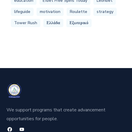
education
Efbet Free Spins Today
Leonbet
lifeguide
motivation
Roulette
strategy
Tower Rush
Ελλάδα
Εξωτερικό
We support programs that create advancement
opportunities for people.