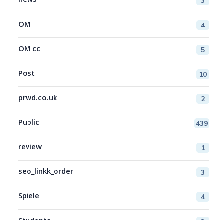
news
3
OM
4
OM cc
5
Post
10
prwd.co.uk
2
Public
439
review
1
seo_linkk_order
3
Spiele
4