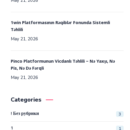
May 21, 2026
1win Platformasının Rəqiblər Fonunda Sistemli
Təhlili
May 21, 2026
Pinco Platformunun Vicdanlı Təhlili – Nə Yaxşı, Nə
Pis, Nə Də Fərqli
May 21, 2026
Categories
! Без рубрики
3
1
1