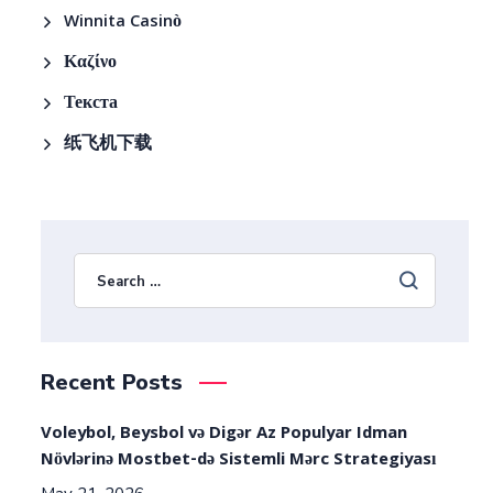
Winnita Casinò
Καζίνο
Текста
纸飞机下载
Recent Posts
Voleybol, Beysbol və Digər Az Populyar Idman
Növlərinə Mostbet-də Sistemli Mərc Strategiyası