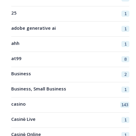
25
1
adobe generative ai
1
ahh
1
at99
8
Business
2
Business, Small Business
1
casino
143
Casinò Live
1
Casinò Online
1