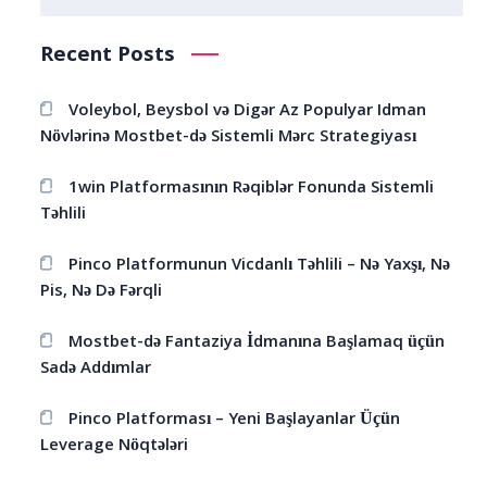
Recent Posts
Voleybol, Beysbol və Digər Az Populyar Idman
Növlərinə Mostbet-də Sistemli Mərc Strategiyası
1win Platformasının Rəqiblər Fonunda Sistemli
Təhlili
Pinco Platformunun Vicdanlı Təhlili – Nə Yaxşı, Nə
Pis, Nə Də Fərqli
Mostbet-də Fantaziya İdmanına Başlamaq üçün
Sadə Addımlar
Pinco Platforması – Yeni Başlayanlar Üçün
Leverage Nöqtələri