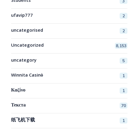
Students
3
ufavip777
2
uncategorised
2
Uncategorized
8,153
uncategory
5
Winnita Casinò
1
Καζίνο
1
Текста
70
纸飞机下载
1