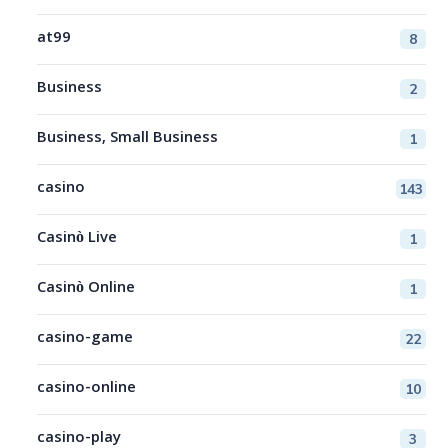
at99
8
Business
2
Business, Small Business
1
casino
143
Casinò Live
1
Casinò Online
1
casino-game
22
casino-online
10
casino-play
3