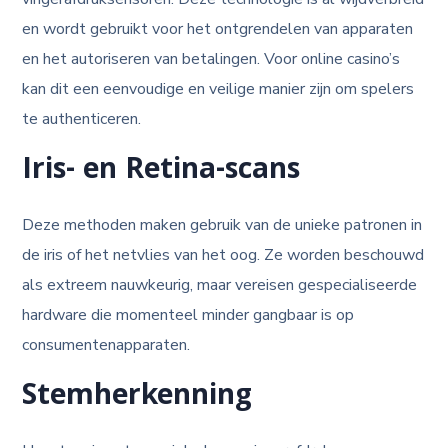
en wordt gebruikt voor het ontgrendelen van apparaten
en het autoriseren van betalingen. Voor online casino’s
kan dit een eenvoudige en veilige manier zijn om spelers
te authenticeren.
Iris- en Retina-scans
Deze methoden maken gebruik van de unieke patronen in
de iris of het netvlies van het oog. Ze worden beschouwd
als extreem nauwkeurig, maar vereisen gespecialiseerde
hardware die momenteel minder gangbaar is op
consumentenapparaten.
Stemherkenning