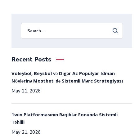
Recent Posts
Voleybol, Beysbol və Digər Az Populyar Idman
Növlərinə Mostbet-də Sistemli Mərc Strategiyası
May 21, 2026
1win Platformasının Rəqiblər Fonunda Sistemli
Təhlili
May 21, 2026