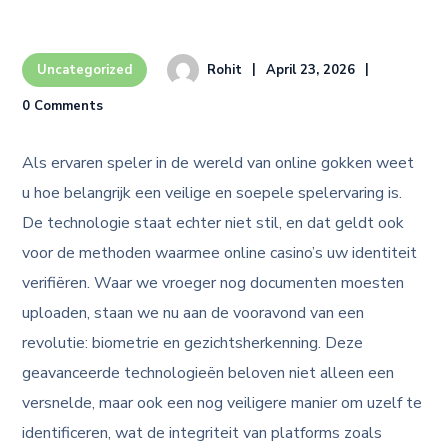
Rohit
April 23, 2026
Uncategorized
0 Comments
Als ervaren speler in de wereld van online gokken weet
u hoe belangrijk een veilige en soepele spelervaring is.
De technologie staat echter niet stil, en dat geldt ook
voor de methoden waarmee online casino’s uw identiteit
verifiëren. Waar we vroeger nog documenten moesten
uploaden, staan we nu aan de vooravond van een
revolutie: biometrie en gezichtsherkenning. Deze
geavanceerde technologieën beloven niet alleen een
versnelde, maar ook een nog veiligere manier om uzelf te
identificeren, wat de integriteit van platforms zoals