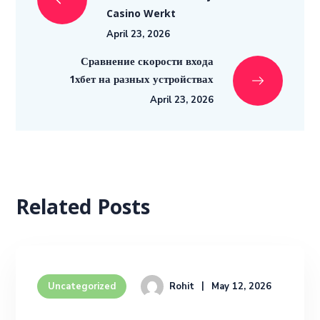
Casino Werkt
April 23, 2026
Сравнение скорости входа
1хбет на разных устройствах
April 23, 2026
Related Posts
Rohit
May 12, 2026
Uncategorized