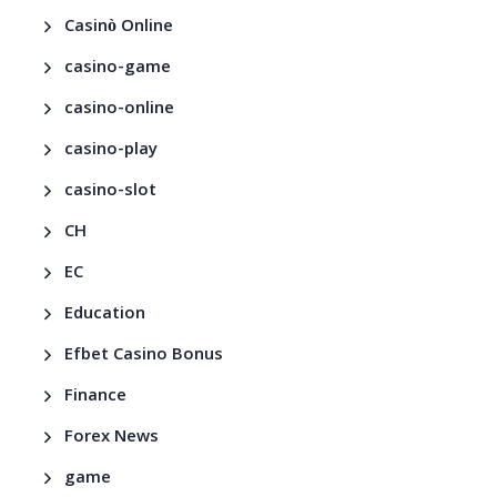
Casinò Online
casino-game
casino-online
casino-play
casino-slot
CH
EC
Education
Efbet Casino Bonus
Finance
Forex News
game