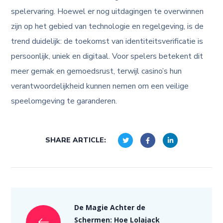
spelervaring. Hoewel er nog uitdagingen te overwinnen
zijn op het gebied van technologie en regelgeving, is de
trend duidelijk: de toekomst van identiteitsverificatie is
persoonlijk, uniek en digitaal. Voor spelers betekent dit
meer gemak en gemoedsrust, terwijl casino’s hun
verantwoordelijkheid kunnen nemen om een veilige
speelomgeving te garanderen.
SHARE ARTICLE:
De Magie Achter de
Schermen: Hoe Lolajack