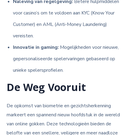
Naleving van regelgeving:
Betere hulpmiddelen
voor casino’s om te voldoen aan KYC (Know Your
Customer) en AML (Anti-Money Laundering)
vereisten.
Innovatie in gaming:
Mogelijkheden voor nieuwe,
gepersonaliseerde spelervaringen gebaseerd op
unieke spelersprofielen.
De Weg Vooruit
De opkomst van biometrie en gezichtsherkenning
markeert een spannend nieuw hoofdstuk in de wereld
van online gokken. Deze technologieën bieden de
belofte van een snellere, veiligere en meer naadloze