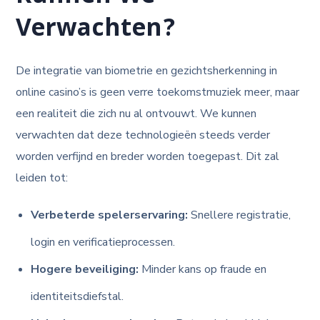
Verwachten?
De integratie van biometrie en gezichtsherkenning in
online casino’s is geen verre toekomstmuziek meer, maar
een realiteit die zich nu al ontvouwt. We kunnen
verwachten dat deze technologieën steeds verder
worden verfijnd en breder worden toegepast. Dit zal
leiden tot:
Verbeterde spelerservaring:
Snellere registratie,
login en verificatieprocessen.
Hogere beveiliging:
Minder kans op fraude en
identiteitsdiefstal.