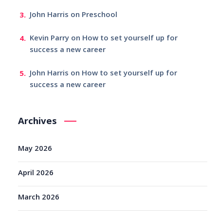
John Harris
on
Preschool
Kevin Parry
on
How to set yourself up for
success a new career
John Harris
on
How to set yourself up for
success a new career
Archives
May 2026
April 2026
March 2026