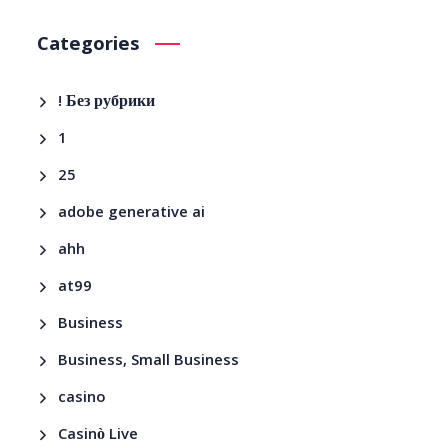
Categories
! Без рубрики
1
25
adobe generative ai
ahh
at99
Business
Business, Small Business
casino
Casinò Live