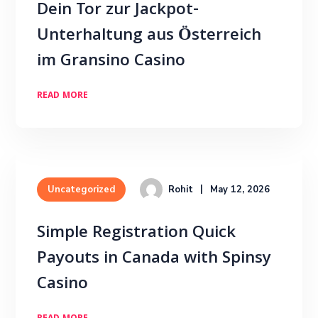
Dein Tor zur Jackpot-
Unterhaltung aus Österreich
im Gransino Casino
READ MORE
Rohit
May 12, 2026
Uncategorized
Simple Registration Quick
Payouts in Canada with Spinsy
Casino