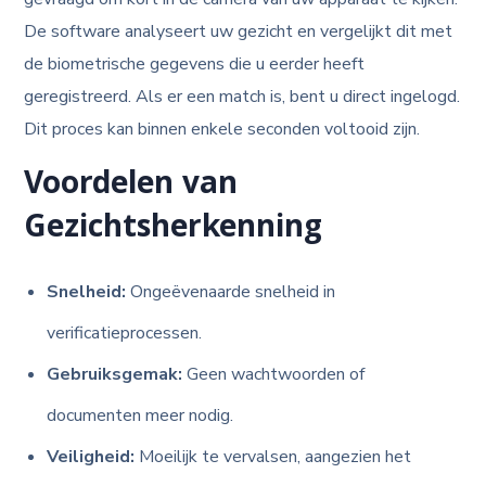
De software analyseert uw gezicht en vergelijkt dit met
de biometrische gegevens die u eerder heeft
geregistreerd. Als er een match is, bent u direct ingelogd.
Dit proces kan binnen enkele seconden voltooid zijn.
Voordelen van
Gezichtsherkenning
Snelheid:
Ongeëvenaarde snelheid in
verificatieprocessen.
Gebruiksgemak:
Geen wachtwoorden of
documenten meer nodig.
Veiligheid:
Moeilijk te vervalsen, aangezien het