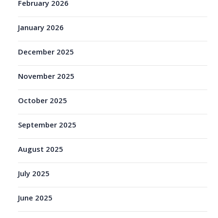
February 2026
January 2026
December 2025
November 2025
October 2025
September 2025
August 2025
July 2025
June 2025