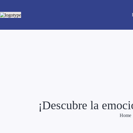
¡Descubre la emoció
Home