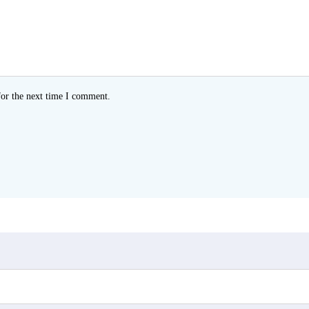
for the next time I comment.