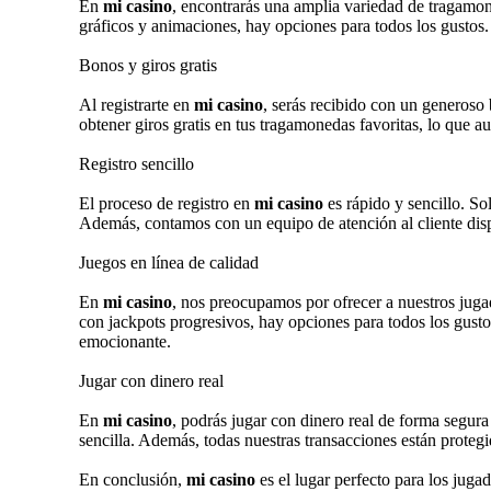
En
mi casino
, encontrarás una amplia variedad de tragamon
gráficos y animaciones, hay opciones para todos los gustos
Bonos y giros gratis
Al registrarte en
mi casino
, serás recibido con un generoso
obtener giros gratis en tus tragamonedas favoritas, lo que 
Registro sencillo
El proceso de registro en
mi casino
es rápido y sencillo. So
Además, contamos con un equipo de atención al cliente disp
Juegos en línea de calidad
En
mi casino
, nos preocupamos por ofrecer a nuestros juga
con jackpots progresivos, hay opciones para todos los gusto
emocionante.
Jugar con dinero real
En
mi casino
, podrás jugar con dinero real de forma segur
sencilla. Además, todas nuestras transacciones están prote
En conclusión,
mi casino
es el lugar perfecto para los ju