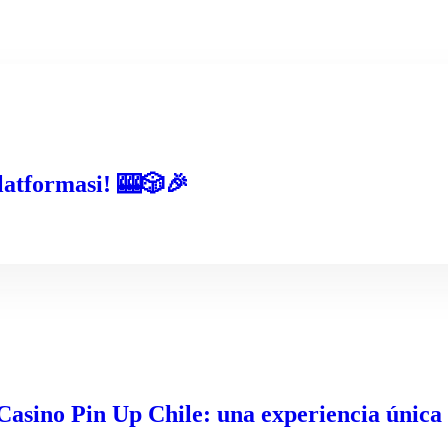
latformasi! 🎰🎲🎉
Casino Pin Up Chile: una experiencia única 