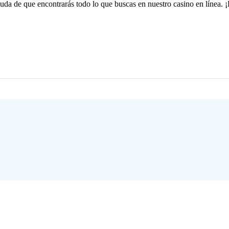
 duda de que encontrarás todo lo que buscas en nuestro casino en línea. 