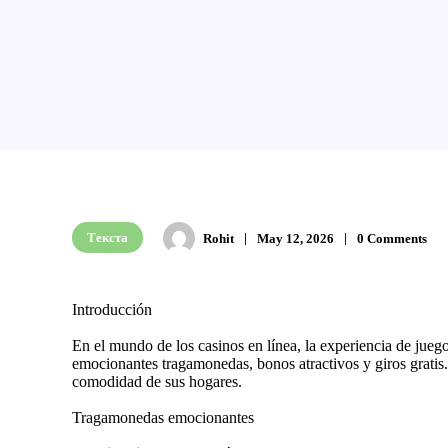
Текста
Rohit
May 12, 2026
0 Comments
Introducción
En el mundo de los casinos en línea, la experiencia de jue
emocionantes tragamonedas, bonos atractivos y giros gratis
comodidad de sus hogares.
Tragamonedas emocionantes