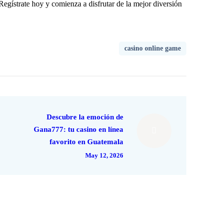
¡Regístrate hoy y comienza a disfrutar de la mejor diversión
casino online game
Descubre la emoción de
Gana777: tu casino en línea
favorito en Guatemala
May 12, 2026