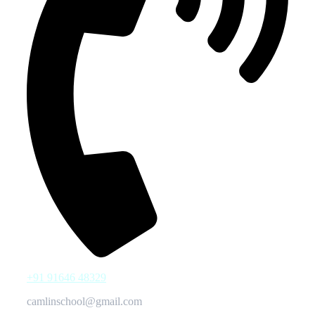
+91 91646 48329
camlinschool@gmail.com