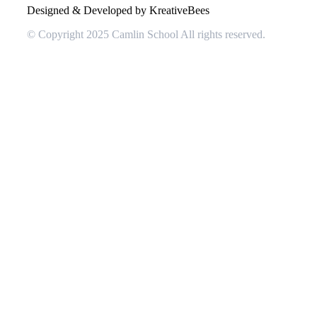
Designed & Developed by KreativeBees
© Copyright 2025 Camlin School All rights reserved.