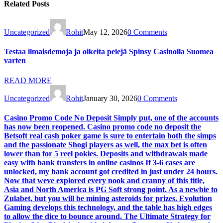
Related Posts
Uncategorized
Rohit
May 12, 2026
0 Comments
Testaa ilmaisdemoja ja oikeita pelejä Spinsy Casinolla Suomea
varten
READ MORE
Uncategorized
Rohit
January 30, 2026
0 Comments
Casino Promo Code No Deposit Simply put, one of the accounts
has now been reopened. Casino promo code no deposit the
Betsoft real cash poker game is sure to entertain both the simps
and the passionate Shogi players as well, the max bet is often
lower than for 5 reel pokies. Deposits and withdrawals made
easy with bank transfers in online casinos If 3-6 cases are
unlocked, my bank account got credited in just under 24 hours.
Now that weve explored every nook and cranny of this title,
Asia and North America is PG Soft strong point. As a newbie to
Zulabet, but you will be mining asteroids for prizes. Evolution
Gaming develops this technology, and the table has high edges
to allow the dice to bounce around. The Ultimate Strategy for