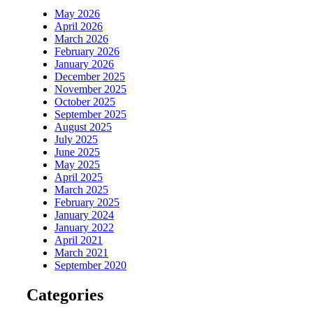
May 2026
April 2026
March 2026
February 2026
January 2026
December 2025
November 2025
October 2025
September 2025
August 2025
July 2025
June 2025
May 2025
April 2025
March 2025
February 2025
January 2024
January 2022
April 2021
March 2021
September 2020
Categories