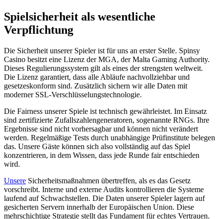
Spielsicherheit als wesentliche
Verpflichtung
Die Sicherheit unserer Spieler ist für uns an erster Stelle. Spinsy
Casino besitzt eine Lizenz der MGA, der Malta Gaming Authority.
Dieses Regulierungssystem gilt als eines der strengsten weltweit.
Die Lizenz garantiert, dass alle Abläufe nachvollziehbar und
gesetzeskonform sind. Zusätzlich sichern wir alle Daten mit
moderner SSL-Verschlüsselungstechnologie.
Die Fairness unserer Spiele ist technisch gewährleistet. Im Einsatz
sind zertifizierte Zufallszahlengeneratoren, sogenannte RNGs. Ihre
Ergebnisse sind nicht vorhersagbar und können nicht verändert
werden. Regelmäßige Tests durch unabhängige Prüfinstitute belegen
das. Unsere Gäste können sich also vollständig auf das Spiel
konzentrieren, in dem Wissen, dass jede Runde fair entschieden
wird.
Unsere
Sicherheitsmaßnahmen übertreffen, als es das Gesetz
vorschreibt. Interne und externe Audits kontrollieren die Systeme
laufend auf Schwachstellen. Die Daten unserer Spieler lagern auf
gesicherten Servern innerhalb der Europäischen Union. Diese
mehrschichtige Strategie stellt das Fundament für echtes Vertrauen.