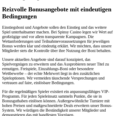
Reizvolle Bonusangebote mit eindeutigen
Bedingungen
Einstiegsboni und Angebote sollen den Einstieg und das weitere
Spiel unterhaltsamer machen. Bei Spinsy Casino legen wir Wert auf
großzügige und vor allem transparente Kampagnen. Die
Wettanforderungen und Teilnahmevoraussetzungen für jeweiligen
Bonus werden klar und eindeutig erklärt. Wir möchten, dass unsere
Mitglieder stets die Kontrolle über ihre Nutzung der Boni behalten.
Unsere aktuellen Angebote sind darauf konzipiert, das
Spielvergnügen zu erweitern und das Ausprobieren neuer Titel zu
ermutigen. Freispiele, Einzahlungs-Boni oder besondere
Wettbewerbe – der echte Mehrwert liegt in den zusätzlichen
Spieloptionen. Wir vermeiden täuschende Versprechungen und
vertrauen auf faire, einlösbare Bedingungen.
Für die regelmäßigen Spieler existiert ein anpassungsfähiges VIP-
Programm. Für jeden Spieleinsatz sammeln Punkte, die sie in
Bonusguthaben einlösen können. Außergewöhnliche Turniere mit
hohen Preisen und maßgeschneiderte Deals erweitern unser Bonus-
System. Wir würdigen die Beständigkeit unserer Mitglieder und
demonstrieren das mit handfesten Vorzügen.