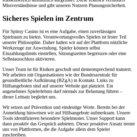
Missverständnisse und gibt unseren Nutzern Planungssicherheit.
Sicheres Spielen im Zentrum
Für Spinsy Casino ist es eine Aufgabe, einen zuverlässigen
Spielraum zu bieten. Verantwortungsvolles Spielen ist fester Teil
unserer Philosophie. Daher halten wir auf der Plattform nützliche
Werkzeuge zur Anwendung. Spieler können selbst
Einzahlungslimits einstellen, Sitzungszeiten begrenzen oder eine
Selbstausschluss aktivieren.
Unser Team ist für Risiken geschult und dementsprechend trainiert.
Wir arbeiten mit Organisationen wie der Bundeszentrale für
gesundheitliche Aufklärung (BZgA) in Kontakt. Links zu
Hilfsangeboten sind auf unserer Website gut platziert. Ein
angenehmes Spielerlebnis darf niemals zur Belastung führen –
dieser Leitsatz begleitet uns.
Wir setzen auf Prävention und eindeutige Worte. Bereits bei der
Anmeldung hinweisen wir auf Hilfsangebote aufmerksam. Unsere
Tools identifizieren besondere Spielmuster. Unser Support kann
dann proaktiv das Gespräch anbieten. Dieser proaktive Ansatz trennt
uns von Plattformen, die die Aufgabe allein dem Spieler
zuschreiben.