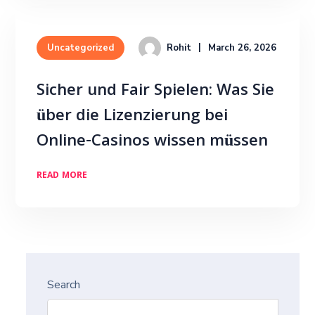
Rohit
March 26, 2026
Uncategorized
Sicher und Fair Spielen: Was Sie
über die Lizenzierung bei
Online-Casinos wissen müssen
READ MORE
Search