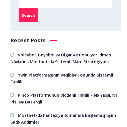
Search
Recent Posts
Voleybol, Beysbol və Digər Az Populyar Idman
Növlərinə Mostbet-də Sistemli Mərc Strategiyası
1win Platformasının Rəqiblər Fonunda Sistemli
Təhlili
Pinco Platformunun Vicdanlı Təhlili – Nə Yaxşı, Nə
Pis, Nə Də Fərqli
Mostbet-də Fantaziya İdmanına Başlamaq üçün
Sadə Addımlar