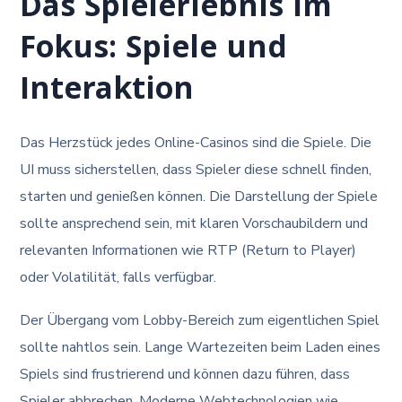
Das Spielerlebnis im
Fokus: Spiele und
Interaktion
Das Herzstück jedes Online-Casinos sind die Spiele. Die
UI muss sicherstellen, dass Spieler diese schnell finden,
starten und genießen können. Die Darstellung der Spiele
sollte ansprechend sein, mit klaren Vorschaubildern und
relevanten Informationen wie RTP (Return to Player)
oder Volatilität, falls verfügbar.
Der Übergang vom Lobby-Bereich zum eigentlichen Spiel
sollte nahtlos sein. Lange Wartezeiten beim Laden eines
Spiels sind frustrierend und können dazu führen, dass
Spieler abbrechen. Moderne Webtechnologien wie