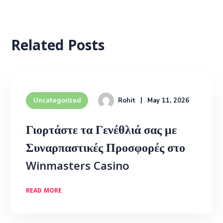
Related Posts
Rohit
May 11, 2026
Uncategorized
Γιορτάστε τα Γενέθλιά σας με
Συναρπαστικές Προσφορές στο
Winmasters Casino
READ MORE