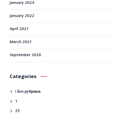
January 2024
January 2022
April 2021
March 2021
September 2020
Categories
! Без рубрики
1
25