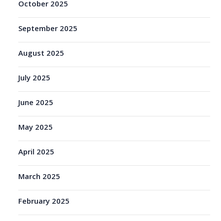
October 2025
September 2025
August 2025
July 2025
June 2025
May 2025
April 2025
March 2025
February 2025