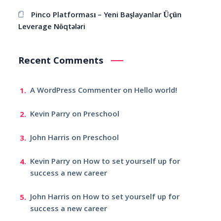
Pinco Platforması – Yeni Başlayanlar Üçün
Leverage Nöqtələri
Recent Comments
A WordPress Commenter
on
Hello world!
Kevin Parry
on
Preschool
John Harris
on
Preschool
Kevin Parry
on
How to set yourself up for
success a new career
John Harris
on
How to set yourself up for
success a new career