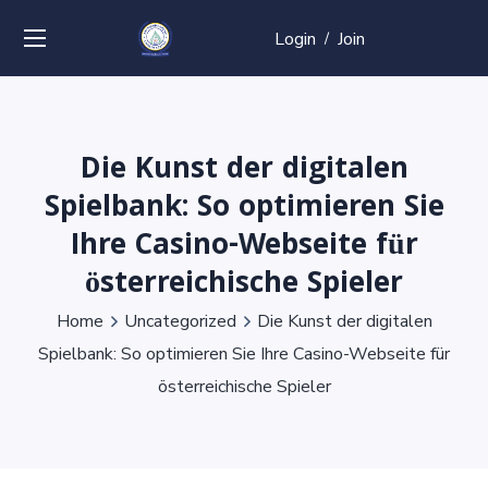
Login
Join
/
Die Kunst der digitalen
Spielbank: So optimieren Sie
Ihre Casino-Webseite für
österreichische Spieler
Home
Uncategorized
Die Kunst der digitalen
Spielbank: So optimieren Sie Ihre Casino-Webseite für
österreichische Spieler