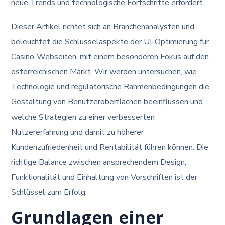
neue Trends und technologische Fortschritte erfordert.
Dieser Artikel richtet sich an Branchenanalysten und
beleuchtet die Schlüsselaspekte der UI-Optimierung für
Casino-Webseiten, mit einem besonderen Fokus auf den
österreichischen Markt. Wir werden untersuchen, wie
Technologie und regulatorische Rahmenbedingungen die
Gestaltung von Benutzeroberflächen beeinflussen und
welche Strategien zu einer verbesserten
Nutzererfahrung und damit zu höherer
Kundenzufriedenheit und Rentabilität führen können. Die
richtige Balance zwischen ansprechendem Design,
Funktionalität und Einhaltung von Vorschriften ist der
Schlüssel zum Erfolg.
Grundlagen einer