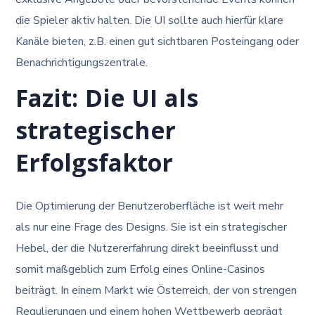
die Spieler aktiv halten. Die UI sollte auch hierfür klare
Kanäle bieten, z.B. einen gut sichtbaren Posteingang oder
Benachrichtigungszentrale.
Fazit: Die UI als
strategischer
Erfolgsfaktor
Die Optimierung der Benutzeroberfläche ist weit mehr
als nur eine Frage des Designs. Sie ist ein strategischer
Hebel, der die Nutzererfahrung direkt beeinflusst und
somit maßgeblich zum Erfolg eines Online-Casinos
beiträgt. In einem Markt wie Österreich, der von strengen
Regulierungen und einem hohen Wettbewerb geprägt