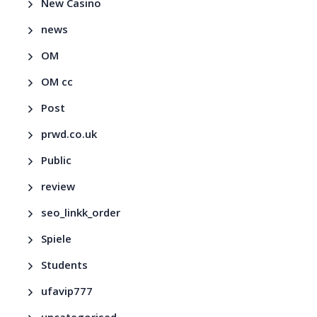
New Casino
news
OM
OM cc
Post
prwd.co.uk
Public
review
seo_linkk_order
Spiele
Students
ufavip777