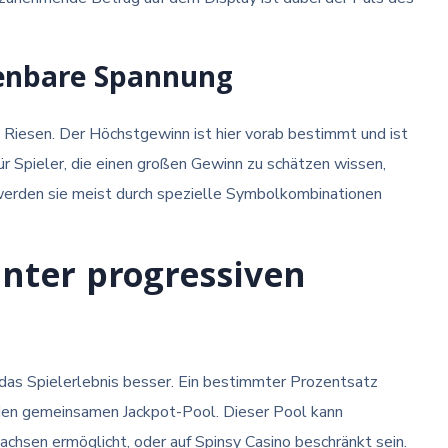
henbare Spannung
 Riesen. Der Höchstgewinn ist hier vorab bestimmt und ist
 für Spieler, die einen großen Gewinn zu schätzen wissen,
 werden sie meist durch spezielle Symbolkombinationen
inter progressiven
 das Spielerlebnis besser. Ein bestimmter Prozentsatz
n den gemeinsamen Jackpot-Pool. Dieser Pool kann
chsen ermöglicht, oder auf Spinsy Casino beschränkt sein.