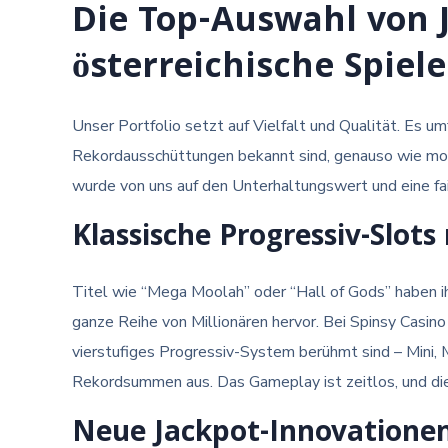
Die Top-Auswahl von J
österreichische Spiele
Unser Portfolio setzt auf Vielfalt und Qualität. Es um
Rekordausschüttungen bekannt sind, genauso wie mod
wurde von uns auf den Unterhaltungswert und eine fa
Klassische Progressiv-Slots
Titel wie “Mega Moolah” oder “Hall of Gods” haben ih
ganze Reihe von Millionären hervor. Bei Spinsy Casino 
vierstufiges Progressiv-System berühmt sind – Mini,
Rekordsummen aus. Das Gameplay ist zeitlos, und die
Neue Jackpot-Innovatione