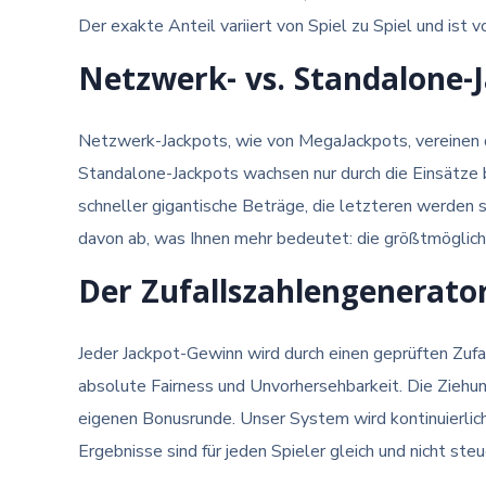
Der exakte Anteil variiert von Spiel zu Spiel und ist 
Netzwerk- vs. Standalone-
Netzwerk-Jackpots, wie von MegaJackpots, vereinen di
Standalone-Jackpots wachsen nur durch die Einsätze 
schneller gigantische Beträge, die letzteren werden 
davon ab, was Ihnen mehr bedeutet: die größtmöglic
Der Zufallszahlengenerator
Jeder Jackpot-Gewinn wird durch einen geprüften Zuf
absolute Fairness und Unvorhersehbarkeit. Die Ziehung 
eigenen Bonusrunde. Unser System wird kontinuierli
Ergebnisse sind für jeden Spieler gleich und nicht steu