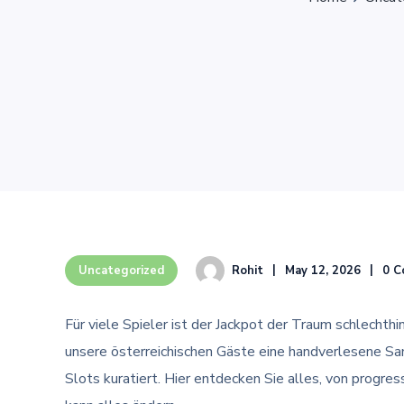
Rohit
May 12, 2026
0 
Uncategorized
Für viele Spieler ist der Jackpot der Traum schlechthi
unsere österreichischen Gäste eine handverlesene Sa
Slots kuratiert. Hier entdecken Sie alles, von progr