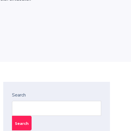
Search
Search