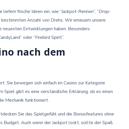
 liefern frische Ideen ein, wie “Jackpot-Rennen”, “Drop-
r bestimmten Anzahl von Drehs. Wir erneuern unsere
f die neuesten Entwicklungen haben. Besonders
dyLand” oder “Firebird Spirit”.
sino nach dem
ert. Sie bewegen sich einfach im Casino zur Kategorie
m Spiel gibt es eine verständliche Erklärung, ob es einen
ie Mechanik funktioniert.
ntdecken Sie das Spielgefühl und die Bonusfeatures ohne
nes Budget. Auch wenn der Jackpot lockt, sollte der Spaß