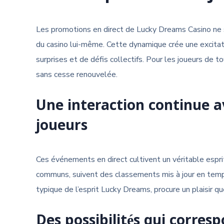
Les promotions en direct de Lucky Dreams Casino ne s
du casino lui-même. Cette dynamique crée une excita
surprises et de défis collectifs. Pour les joueurs de 
sans cesse renouvelée.
Une interaction continue 
joueurs
Ces événements en direct cultivent un véritable esp
communs, suivent des classements mis à jour en temps
typique de l’esprit Lucky Dreams, procure un plaisir q
Des possibilités qui corre