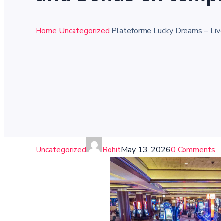
Home
Uncategorized
Plateforme Lucky Dreams – Live
Uncategorized
Rohit
May 13, 2026
0 Comments