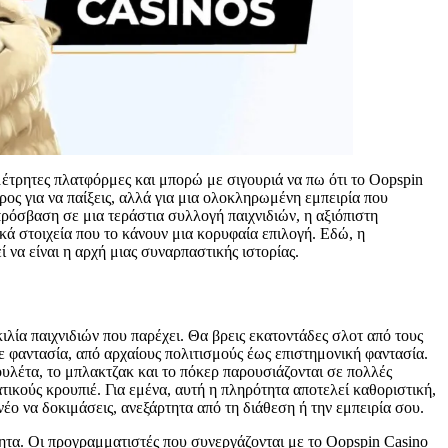
μέτρητες πλατφόρμες και μπορώ με σιγουριά να πω ότι το Oopspin
έρος για να παίξεις, αλλά για μια ολοκληρωμένη εμπειρία που
ρόσβαση σε μια τεράστια συλλογή παιχνιδιών, η αξιόπιστη
ικά στοιχεία που το κάνουν μια κορυφαία επιλογή. Εδώ, η
 να είναι η αρχή μιας συναρπαστικής ιστορίας.
ιλία παιχνιδιών που παρέχει. Θα βρεις εκατοντάδες σλοτ από τους
 φαντασία, από αρχαίους πολιτισμούς έως επιστημονική φαντασία.
υλέτα, το μπλακτζακ και το πόκερ παρουσιάζονται σε πολλές
ούς κρουπιέ. Για εμένα, αυτή η πληρότητα αποτελεί καθοριστική,
 νέο να δοκιμάσεις, ανεξάρτητα από τη διάθεση ή την εμπειρία σου.
τητα. Οι προγραμματιστές που συνεργάζονται με το Oopspin Casino