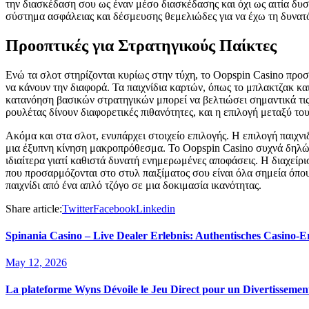
την διασκέδαση σου ως έναν μέσο διασκέδασης και όχι ως αιτία δ
σύστημα ασφάλειας και δέσμευσης θεμελιώδες για να έχω τη δυνατό
Προοπτικές για Στρατηγικούς Παίκτες
Ενώ τα σλοτ στηρίζονται κυρίως στην τύχη, το Oopspin Casino προσφ
να κάνουν την διαφορά. Τα παιχνίδια καρτών, όπως το μπλακτζακ κα
κατανόηση βασικών στρατηγικών μπορεί να βελτιώσει σημαντικά τις 
ρουλέτας δίνουν διαφορετικές πιθανότητες, και η επιλογή μεταξύ το
Ακόμα και στα σλοτ, ενυπάρχει στοιχείο επιλογής. Η επιλογή παιχν
μια έξυπνη κίνηση μακροπρόθεσμα. Το Oopspin Casino συχνά δηλώνει
ιδιαίτερα γιατί καθιστά δυνατή ενημερωμένες αποφάσεις. Η διαχείρι
που προσαρμόζονται στο στυλ παιξίματος σου είναι όλα σημεία όπου
παιχνίδι από ένα απλό τζόγο σε μια δοκιμασία ικανότητας.
Share article:
Twitter
Facebook
Linkedin
Spinania Casino – Live Dealer Erlebnis: Authentisches Casino-Er
May 12, 2026
La plateforme Wyns Dévoile le Jeu Direct pour un Divertissemen