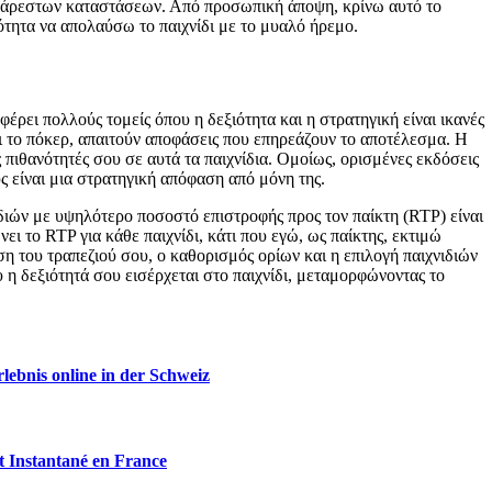
υσάρεστων καταστάσεων. Από προσωπική άποψη, κρίνω αυτό το
τητα να απολαύσω το παιχνίδι με το μυαλό ήρεμο.
έρει πολλούς τομείς όπου η δεξιότητα και η στρατηγική είναι ικανές
ι το πόκερ, απαιτούν αποφάσεις που επηρεάζουν το αποτέλεσμα. Η
πιθανότητές σου σε αυτά τα παιχνίδια. Ομοίως, ορισμένες εκδόσεις
υς είναι μια στρατηγική απόφαση από μόνη της.
ιδιών με υψηλότερο ποσοστό επιστροφής προς τον παίκτη (RTP) είναι
 το RTP για κάθε παιχνίδι, κάτι που εγώ, ως παίκτης, εκτιμώ
ση του τραπεζιού σου, ο καθορισμός ορίων και η επιλογή παιχνιδιών
 η δεξιότητά σου εισέρχεται στο παιχνίδι, μεταμορφώνοντας το
lebnis online in der Schweiz
t Instantané en France