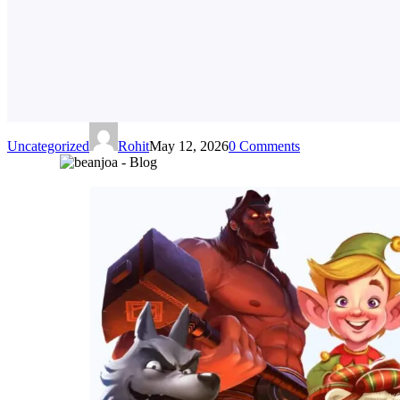
Uncategorized
Rohit
May 12, 2026
0 Comments