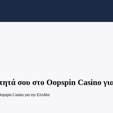
ότητά σου στο Oopspin Casino γι
Oopspin Casino για την Ελλάδα