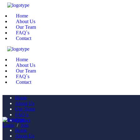
Home
About Us
Our Team
FAQ`s
Contact
Home
About Us
Our Team
FAQ`s
Contact
Home
About Us
Our Team
FAQ`s
Contact
Login
/
Join
Home
About Us