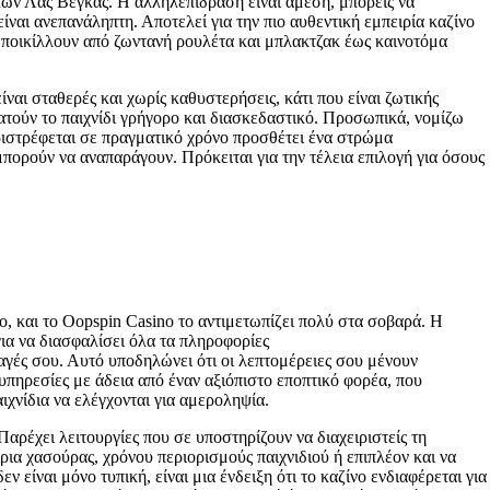
των Λας Βέγκας. Η αλληλεπίδραση είναι άμεση, μπορείς να
είναι ανεπανάληπτη. Αποτελεί για την πιο αυθεντική εμπειρία καζίνο
ια ποικίλλουν από ζωντανή ρουλέτα και μπλακτζακ έως καινοτόμα
ίναι σταθερές και χωρίς καθυστερήσεις, κάτι που είναι ζωτικής
ατούν το παιχνίδι γρήγορο και διασκεδαστικό. Προσωπικά, νομίζω
περιστρέφεται σε πραγματικό χρόνο προσθέτει ένα στρώμα
μπορούν να αναπαράγουν. Πρόκειται για την τέλεια επιλογή για όσους
νο, και το Oopspin Casino το αντιμετωπίζει πολύ στα σοβαρά. Η
α να διασφαλίσει όλα τα πληροφορίες
αγές σου. Αυτό υποδηλώνει ότι οι λεπτομέρειες σου μένουν
 υπηρεσίες με άδεια από έναν αξιόπιστο εποπτικό φορέα, που
παιχνίδια να ελέγχονται για αμεροληψία.
Παρέχει λειτουργίες που σε υποστηρίζουν να διαχειριστείς τη
ια χασούρας, χρόνου περιορισμούς παιχνιδιού ή επιπλέον και να
είναι μόνο τυπική, είναι μια ένδειξη ότι το καζίνο ενδιαφέρεται για