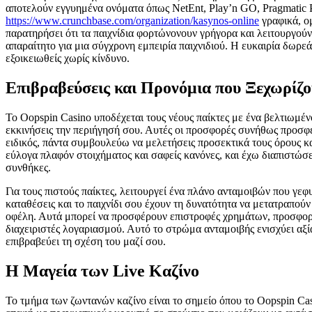
αποτελούν εγγυημένα ονόματα όπως NetEnt, Play’n GO, Pragmatic P
https://www.crunchbase.com/organization/kasynos-online
γραφικά, ομ
παρατηρήσει ότι τα παιχνίδια φορτώνονουν γρήγορα και λειτουργούν
απαραίτητο για μια σύγχρονη εμπειρία παιχνιδιού. Η ευκαιρία δωρεά
εξοικειωθείς χωρίς κίνδυνο.
Επιβραβεύσεις και Προνόμια που Ξεχωρίζο
Το Oopspin Casino υποδέχεται τους νέους παίκτες με ένα βελτιωμέ
εκκινήσεις την περιήγησή σου. Αυτές οι προσφορές συνήθως προσφέ
ειδικός, πάντα συμβουλεύω να μελετήσεις προσεκτικά τους όρους και
εύλογα πλαφόν στοιχήματος και σαφείς κανόνες, και έχω διαπιστώσει 
συνθήκες.
Για τους πιστούς παίκτες, λειτουργεί ένα πλάνο ανταμοιβών που γεφ
καταθέσεις και το παιχνίδι σου έχουν τη δυνατότητα να μετατραπούν
οφέλη. Αυτά μπορεί να προσφέρουν επιστροφές χρημάτων, προσφορέ
διαχειριστές λογαριασμού. Αυτό το στρώμα ανταμοιβής ενισχύει αξία 
επιβραβεύει τη σχέση του μαζί σου.
Η Μαγεία των Live Καζίνο
Το τμήμα των ζωντανών καζίνο είναι το σημείο όπου το Oopspin Cas