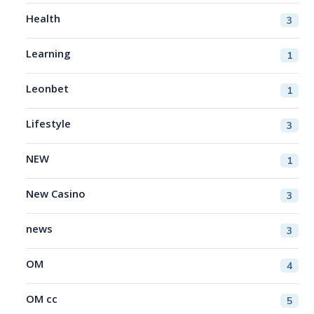
Health
3
Learning
1
Leonbet
1
Lifestyle
3
NEW
1
New Casino
3
news
3
OM
4
OM cc
5