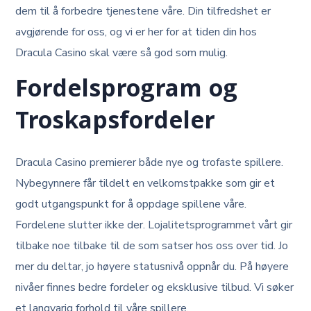
dem til å forbedre tjenestene våre. Din tilfredshet er
avgjørende for oss, og vi er her for at tiden din hos
Dracula Casino skal være så god som mulig.
Fordelsprogram og
Troskapsfordeler
Dracula Casino premierer både nye og trofaste spillere.
Nybegynnere får tildelt en velkomstpakke som gir et
godt utgangspunkt for å oppdage spillene våre.
Fordelene slutter ikke der. Lojalitetsprogrammet vårt gir
tilbake noe tilbake til de som satser hos oss over tid. Jo
mer du deltar, jo høyere statusnivå oppnår du. På høyere
nivåer finnes bedre fordeler og eksklusive tilbud. Vi søker
et langvarig forhold til våre spillere.