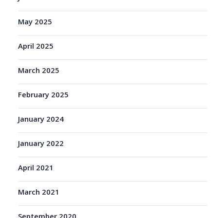
May 2025
April 2025
March 2025
February 2025
January 2024
January 2022
April 2021
March 2021
September 2020