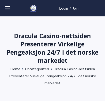
Login
Join
/
Dracula Casino-nettsiden
Presenterer Virkelige
Pengeaksjon 24/7 i det norske
markedet
Home
Uncategorized
Dracula Casino-nettsiden
Presenterer Virkelige Pengeaksjon 24/7 i det norske
markedet