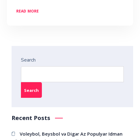
READ MORE
Search
Search
Recent Posts
Voleybol, Beysbol və Digər Az Populyar Idman