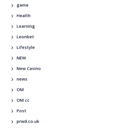
game
Health
Learning
Leonbet
Lifestyle
NEW
New Casino
news
OM
OM cc
Post
prwd.co.uk