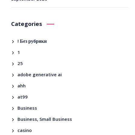
Categories
! Без рубрики
1
25
adobe generative ai
ahh
at99
Business
Business, Small Business
casino