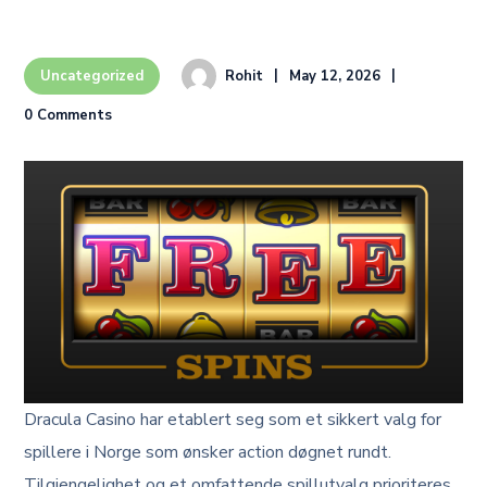
Rohit
May 12, 2026
Uncategorized
0 Comments
Dracula Casino har etablert seg som et sikkert valg for
spillere i Norge som ønsker action døgnet rundt.
Tilgjengelighet og et omfattende spillutvalg prioriteres