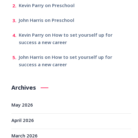
Kevin Parry
on
Preschool
John Harris
on
Preschool
Kevin Parry
on
How to set yourself up for
success a new career
John Harris
on
How to set yourself up for
success a new career
Archives
May 2026
April 2026
March 2026