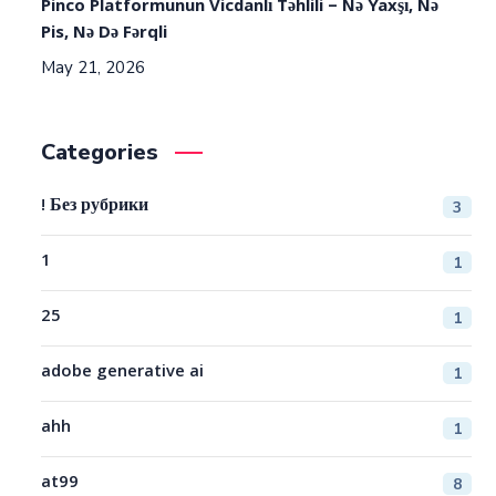
Pinco Platformunun Vicdanlı Təhlili – Nə Yaxşı, Nə
Pis, Nə Də Fərqli
May 21, 2026
Categories
! Без рубрики
3
1
1
25
1
adobe generative ai
1
ahh
1
at99
8