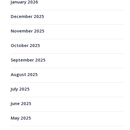
January 2026
December 2025
November 2025
October 2025
September 2025
August 2025
July 2025
June 2025
May 2025