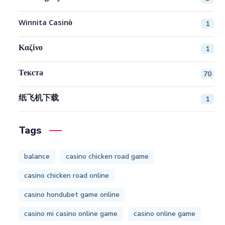
Winnita Casinò
1
Καζίνο
1
Текста
70
纸飞机下载
1
Tags
balance
casino chicken road game
casino chicken road online
casino hondubet game online
casino mi casino online game
casino online game