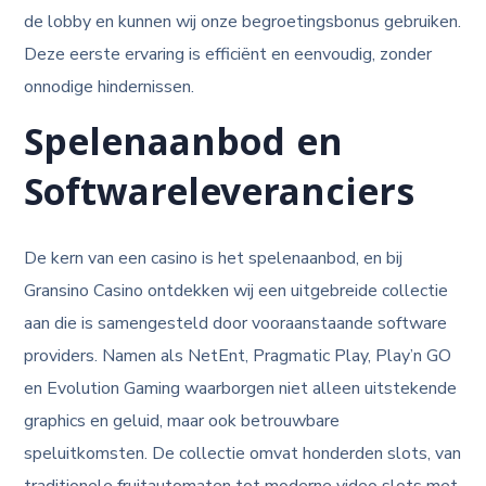
de lobby en kunnen wij onze begroetingsbonus gebruiken.
Deze eerste ervaring is efficiënt en eenvoudig, zonder
onnodige hindernissen.
Spelenaanbod en
Softwareleveranciers
De kern van een casino is het spelenaanbod, en bij
Gransino Casino ontdekken wij een uitgebreide collectie
aan die is samengesteld door vooraanstaande software
providers. Namen als NetEnt, Pragmatic Play, Play’n GO
en Evolution Gaming waarborgen niet alleen uitstekende
graphics en geluid, maar ook betrouwbare
speluitkomsten. De collectie omvat honderden slots, van