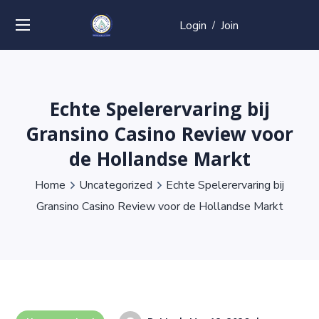
Login
Join
/
Echte Spelerervaring bij
Gransino Casino Review voor
de Hollandse Markt
Home
Uncategorized
Echte Spelerervaring bij
Gransino Casino Review voor de Hollandse Markt