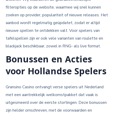
filteropties op de website, waarmee wij snel kunnen
zoeken op provider, populariteit of nieuwe releases. Het
aanbod wordt regelmatig geüpdatet, zodat er altijd
nieuwe spellen te ontdekken valt. Voor spelers van
tafelspellen zijn er ook vele varianten van roulette en
blackjack beschikbaar, zowel in RNG- als live format.
Bonussen en Acties
voor Hollandse Spelers
Gransino Casino ontvangt verse spelers uit Nederland
met een aantrekkelijk welkomstpakket dat vaak is
uitgesmeerd over de eerste stortingen. Deze bonussen
zijn helder omschreven, met de voorwaarden en