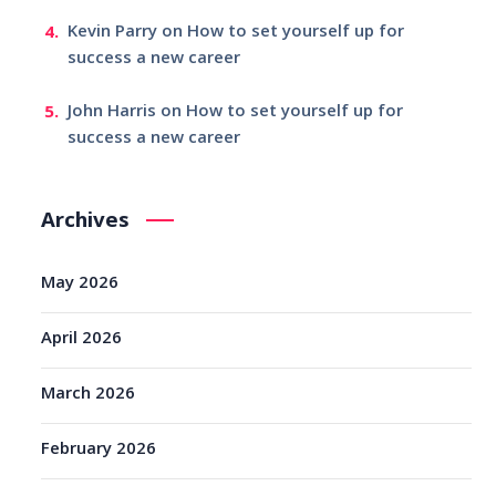
Kevin Parry
on
How to set yourself up for
success a new career
John Harris
on
How to set yourself up for
success a new career
Archives
May 2026
April 2026
March 2026
February 2026