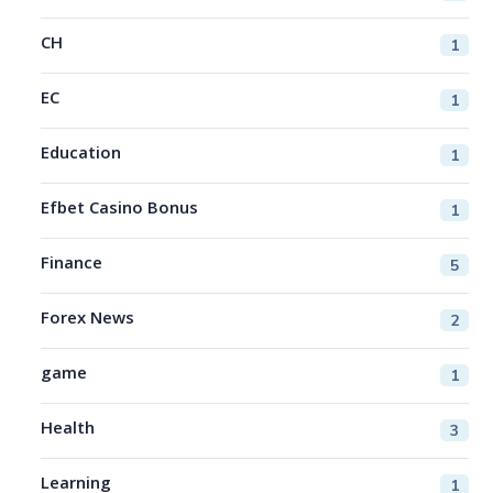
CH
1
EC
1
Education
1
Efbet Casino Bonus
1
Finance
5
Forex News
2
game
1
Health
3
Learning
1