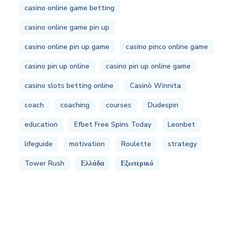
casino online game betting
casino online game pin up
casino online pin up game
casino pinco online game
casino pin up online
casino pin up online game
casino slots betting online
Casinò Winnita
coach
coaching
courses
Dudespin
education
Efbet Free Spins Today
Leonbet
lifeguide
motivation
Roulette
strategy
Tower Rush
Ελλάδα
Εξωτερικό