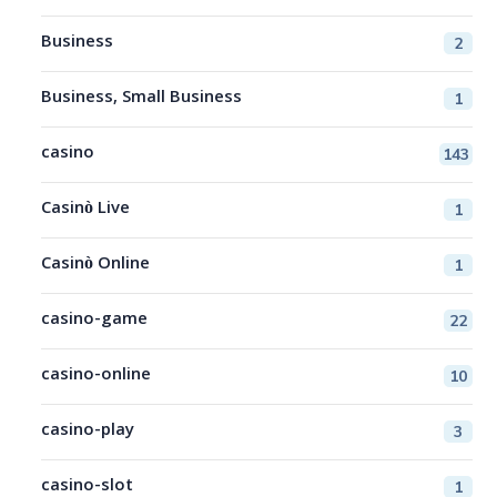
Business
2
Business, Small Business
1
casino
143
Casinò Live
1
Casinò Online
1
casino-game
22
casino-online
10
casino-play
3
casino-slot
1