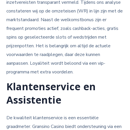
inzetvereisten transparant vermeld. Tijdens ons analyse
constateren wij op de omzeteisen (WR) in lijn zijn met de
marktstandaard. Naast de welkomstbonus zijn er
frequent promoties actief, zoals cashback-acties, gratis
spins op geselecteerde slots of wedstrijden met
prijzenpotten. Het is belangrijk om altijd de actuele
voorwaarden te raadplegen, daar deze kunnen
aanpassen. Loyaliteit wordt beloond via een vip-
programma met extra voordelen.
Klantenservice en
Assistentie
De kwaliteit klantenservice is een essentiële
graadmeter. Gransino Casino biedt ondersteuning via een