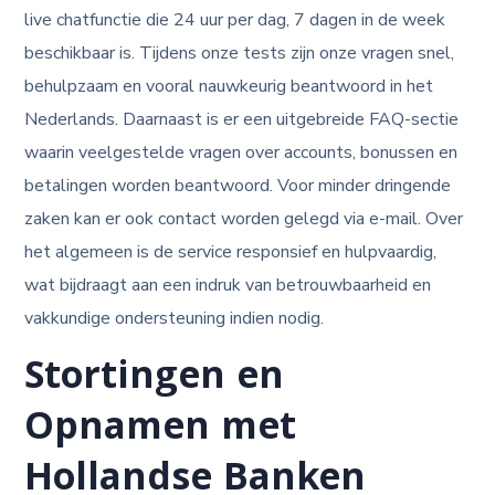
live chatfunctie die 24 uur per dag, 7 dagen in de week
beschikbaar is. Tijdens onze tests zijn onze vragen snel,
behulpzaam en vooral nauwkeurig beantwoord in het
Nederlands. Daarnaast is er een uitgebreide FAQ-sectie
waarin veelgestelde vragen over accounts, bonussen en
betalingen worden beantwoord. Voor minder dringende
zaken kan er ook contact worden gelegd via e-mail. Over
het algemeen is de service responsief en hulpvaardig,
wat bijdraagt aan een indruk van betrouwbaarheid en
vakkundige ondersteuning indien nodig.
Stortingen en
Opnamen met
Hollandse Banken