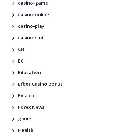
casino-game
casino-online
casino-play
casino-slot
CH
EC
Education
Efbet Casino Bonus
Finance
Forex News
game
Health