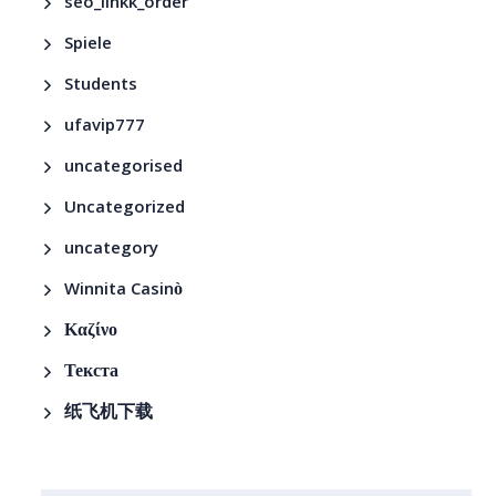
seo_linkk_order
Spiele
Students
ufavip777
uncategorised
Uncategorized
uncategory
Winnita Casinò
Καζίνο
Текста
纸飞机下载